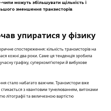
D-чипи можуть збільшувати щільність і
льшого зменшення транзисторів
.
чав упиратися у фізику
оричне спостереження: кількість транзисторів на
ася кожні два роки. Саме ця тенденція зробила
учасну графіку, суперкомп’ютери й вибухове
ння стало набагато важчим. Транзистори вже
 стикається з квантовим тунелюванням, витоками
тю літографії та величезною вартістю