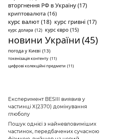
вторгнення РФ в Україну
(17)
криптовалюта
(16)
курс валют
(18)
курс гривні
(17)
курс євро
(15)
курс долара
(12)
новини України
(45)
погода у Києві
(13)
токенізація контенту
(11)
цифрові колекційні предмети
(11)
Експеримент BESIII виявив у
частинці X(2370) домінування
глюболу
Пошук однієї з найневловиміших
частинок, передбачених сучасною
фізикою, вийшов на новий