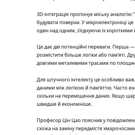
3D-інтеграція пропонує міську аналогію 
будувати поверхи. У мікроелектроніці ц
один над одним, з’єднуючи їх коротким
Це дає дві потенційні переваги. Перша —
розмістити більше логіки або пам’яті. Др
довгими металевими трасами по площині,
Для штучного інтелекту це особливо важ
даними між логікою й пам’яттю. Часто ен
скільки на переміщення даних. Якщо ша
швидше й економніше.
Професор Цін Цао пояснив у повідомлен
схожа на заміну передмістя хмарочосами