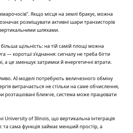
“хмарочосів”. Якщо місця на землі бракує, можна
е означає розміщувати активні шари транзисторів
и вертикальними шляхами.
 більша щільність: на тій самій площі можна
уга — коротші з’єднання: сигналу не треба бігти
 а це зменшує затримки й енергетичні втрати.
ливо. AI-моделі потребують величезного обміну
ергія витрачається не стільки на саме обчислення,
ри розташовані ближче, система може працювати
ні
University of Illinois
, що вертикальна інтеграція
: та сама функція займає менший простір, а