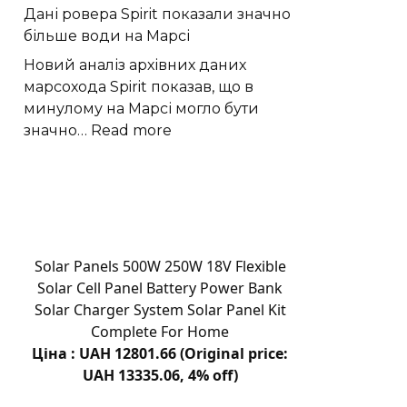
Дані ровера Spirit показали значно
рідкісний
більше води на Марсі
спалах
наднової
Новий аналіз архівних даних
марсохода Spirit показав, що в
минулому на Марсі могло бути
:
значно…
Read more
Дані
ровера
Spirit
показали
значно
більше
Solar Panels 500W 250W 18V Flexible
води
Solar Cell Panel Battery Power Bank
на
Solar Charger System Solar Panel Kit
Марсі
Complete For Home
Ціна : UAH 12801.66 (Original price:
UAH 13335.06, 4% off)