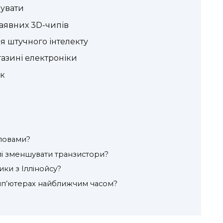
увати
наявних 3D-чипів
я штучного інтелекту
азині електроніки
ок
ловами?
лі зменшувати транзистори?
ки з Іллінойсу?
комп’ютерах найближчим часом?