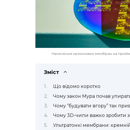
Нанесення кремнієвих мембран на прийм
Зміст
Що відомо коротко
Чому закон Мура почав упирати
Чому “будувати вгору” так при
Чому 3D-чипи важко зробити з
Ультратонкі мембрани: кремній