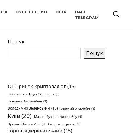
ГІЇ
СУСПІЛЬСТВО
США
НАШ
TELEGRAM
Пошук
Пошук
OTC-ринок криптовалют
(15)
Sidechains та Layer 2-рішення
(9)
Взаємодія блокчейнів
(9)
Володимир Зеленський
(10)
Зелений блокчейн
(9)
Київ
(20)
Масштабування блокчейну
(9)
Приватні блокчейни
(9)
Смарт-контракти
(9)
Торгівля деривативами
(15)