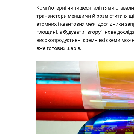
Комп’ютерні чипи десятиліттями ставал
транзистори меншими й розмістити їх щі
атомних і квантових меж, дослідники за
площині, а будувати “вгору”: нове дослі
високопродуктивні кремнієві схеми можна
вже готових шарів.