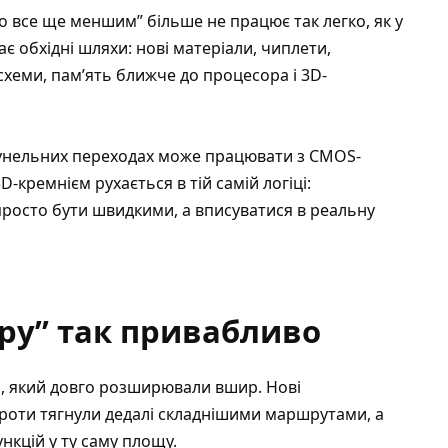
о все ще меншим” більше не працює так легко, як у
ає обхідні шляхи: нові матеріали, чиплети,
 схеми, пам’ять ближче до процесора і 3D-
тунельних переходах може працювати з CMOS-
3D-кремнієм рухається в тій самій логіці:
просто бути швидкими, а вписуватися в реальну
ру” так привабливо
с, який довго розширювали вшир. Нові
дроти тягнули дедалі складнішими маршрутами, а
нкцій у ту саму площу.