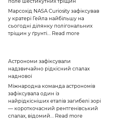
поле шестикутних тріщин
ринку
в
Марсохід NASA Curiosity зафіксував
Хмельницькому
у кратері Гейла найбільшу на
здають
сьогодні ділянку полігональних
в
:
тріщин у ґрунті…
Read more
оренду
Марсохід
за
Curiosity
11,6
виявив
Астрономи зафіксували
тисячі
на
надзвичайно рідкісний спалах
гривень
Марсі
наднової
поле
шестикутних
Міжнародна команда астрономів
тріщин
зафіксувала один із
найрідкісніших етапів загибелі зорі
— короткочасний рентгенівський
:
спалах, відомий…
Read more
Астрономи
зафіксували
надзвичайно