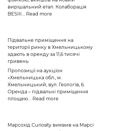
вирішальний етап. Колаборація
:
BESIII…
Read more
Експеримент
BESIII
виявив
Підвальне приміщення на
у
території ринку в Хмельницькому
частинці
здають в оренду за 11,6 тисячі
X(2370)
гривень
домінування
глюболу
Пропозиції на аукціон
«Хмельницька обл., м.
Хмельницький, вул. Геологів, 6.
Оренда – підвальні приміщення
:
площею…
Read more
Підвальне
приміщення
на
Марсохід Curiosity виявив на Марсі
території