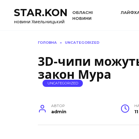
Перейти
STAR.KON
до
ОБЛАСНІ
ЛАЙФХ
вмісту
НОВИНИ
новини Хмельницький
ГОЛОВНА
»
UNCATEGORIZED
3D-чипи можут
закон Мура
UNCATEGORIZED
АВТОР
Н
admin
11