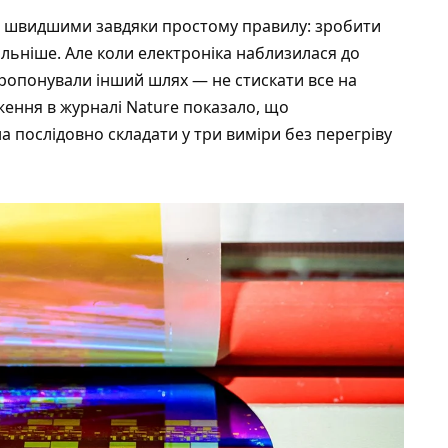
и швидшими завдяки простому правилу: зробити
льніше. Але коли електроніка наблизилася до
пропонували інший шлях — не стискати все на
дження в журналі
Nature
показало, що
 послідовно складати у три виміри без перегріву