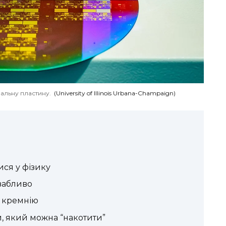
альну пластину.
(University of Illinois Urbana-Champaign)
ся у фізику
вабливо
 кремнію
, який можна “накотити”