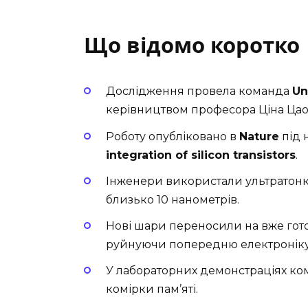
Що відомо коротко
Дослідження провела команда
Un
керівництвом професора Ціна Цао
Роботу опубліковано в
Nature
під 
integration of silicon transistors
.
Інженери використали ультратонк
близько 10 нанометрів.
Нові шари переносили на вже гот
руйнуючи попередню електроніку
У лабораторних демонстраціях ком
комірки пам’яті.