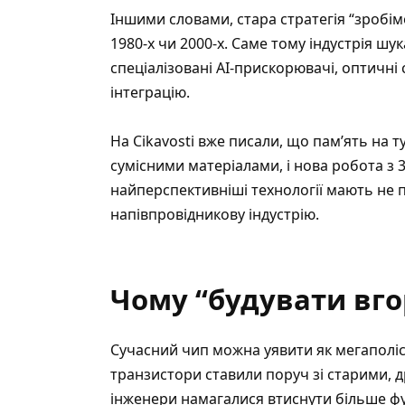
Іншими словами, стара стратегія “зробім
1980-х чи 2000-х. Саме тому індустрія шук
спеціалізовані AI-прискорювачі, оптичні
інтеграцію.
На Cikavosti вже писали, що
пам’ять на 
сумісними матеріалами
, і нова робота з 
найперспективніші технології мають не 
напівпровідникову індустрію.
Чому “будувати вго
Сучасний чип можна уявити як мегаполі
транзистори ставили поруч зі старими, 
інженери намагалися втиснути більше фу