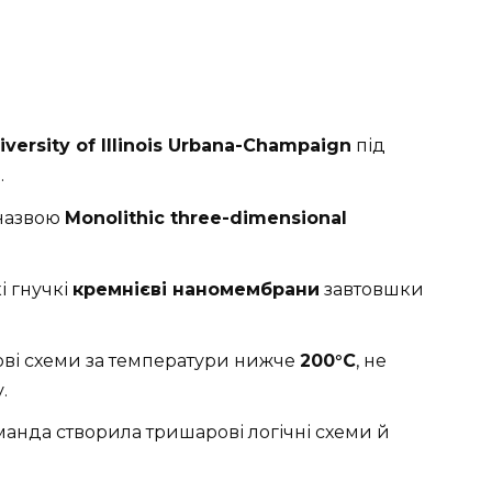
iversity of Illinois Urbana-Champaign
під
.
назвою
Monolithic three-dimensional
і гнучкі
кремнієві наномембрани
завтовшки
ові схеми за температури нижче
200°C
, не
.
анда створила тришарові логічні схеми й