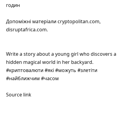
годин
Допоміжні матеріали
cryptopolitan.com
,
disruptafrica.com
.
Write a story about a young girl who discovers a
hidden magical world in her backyard.
#криптовалюти #які #можуть #злетіти
#найближчим #часом
Source link