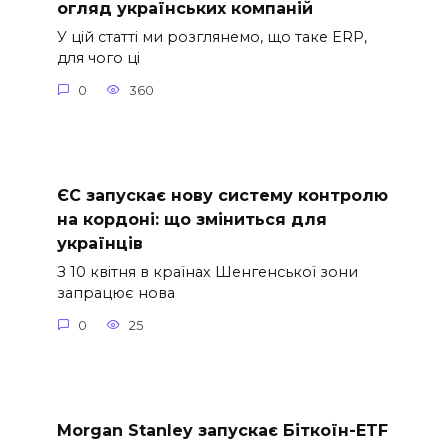
огляд українських компаній
У цій статті ми розглянемо, що таке ERP,
для чого ці
0
360
ЄС запускає нову систему контролю
на кордоні: що зміниться для
українців
З 10 квітня в країнах Шенгенської зони
запрацює нова
0
25
Morgan Stanley запускає Біткоїн-ETF