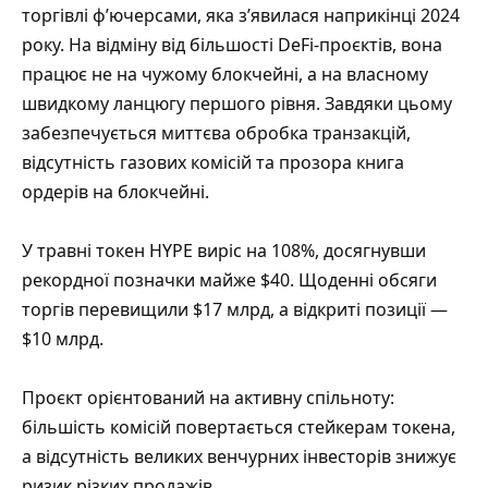
торгівлі ф’ючерсами, яка з’явилася наприкінці 2024
року. На відміну від більшості DeFi-проєктів, вона
працює не на чужому блокчейні, а на власному
швидкому ланцюгу першого рівня. Завдяки цьому
забезпечується миттєва обробка транзакцій,
відсутність газових комісій та прозора книга
ордерів на блокчейні.
У травні токен HYPE виріс на 108%, досягнувши
рекордної позначки майже $40. Щоденні обсяги
торгів перевищили $17 млрд, а відкриті позиції —
$10 млрд.
Проєкт орієнтований на активну спільноту:
більшість комісій повертається стейкерам токена,
а відсутність великих венчурних інвесторів знижує
ризик різких продажів.