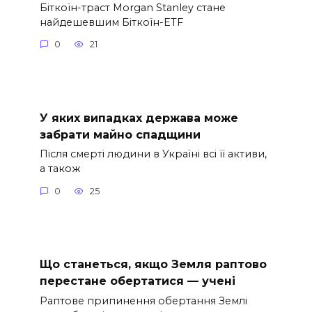
Біткоїн-траст Morgan Stanley стане
найдешевшим Біткоїн-ETF
0
21
У яких випадках держава може
забрати майно спадщини
Після смерті людини в Україні всі її активи,
а також
0
25
Що станеться, якщо Земля раптово
перестане обертатися — учені
Раптове припинення обертання Землі