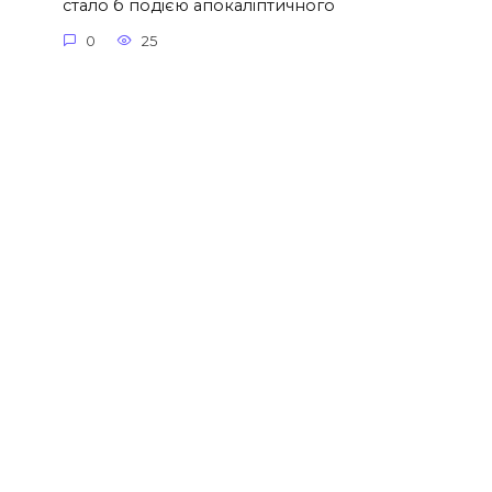
стало б подією апокаліптичного
0
25