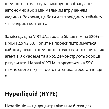
штучного інтелекту та виконує певні завдання
автономно або з мінімальним втручанням
людини). Зокрема, це боти для трейдингу, геймінгу
чи генерації контенту.
За місяць ціна VIRTUAL зросла більш ніж на 520% —
з $0,41 до $2,58. Попит на проєкт підтримується
хайпом довкола штучного інтелекту, а токени таких
агентів, як VaderAI та aixbt, демонструють хороші
результати. Наразі VIRTUAL торгується на 55%
нижче свого піку — тобто потенціал зростання ще
є.
Hyperliquid (HYPE)
Hyperliquid — це децентралізована біржа для