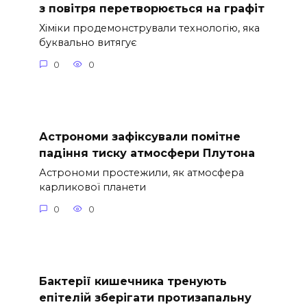
з повітря перетворюється на графіт
Хіміки продемонстрували технологію, яка
буквально витягує
0
0
Астрономи зафіксували помітне
падіння тиску атмосфери Плутона
Астрономи простежили, як атмосфера
карликової планети
0
0
Бактерії кишечника тренують
епітелій зберігати протизапальну