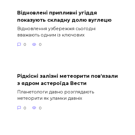
Відновлені припливні угіддя
показують складну долю вуглецю
Відновлення узбережжя сьогодні
вважають одним із ключових
0
0
Рідкісні залізні метеорити пов’язали
з ядром астероїда Вести
Планетологи давно розглядають
метеорити як уламки давніх
0
0