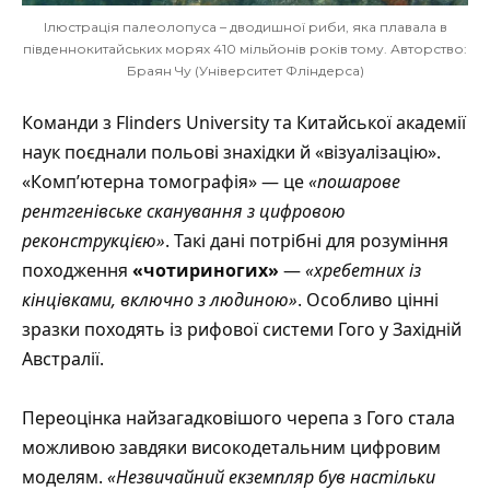
Ілюстрація палеолопуса – дводишної риби, яка плавала в
південнокитайських морях 410 мільйонів років тому. Авторство:
Браян Чу (Університет Фліндерса)
Команди з
Flinders University
та Китайської академії
наук поєднали польові знахідки й «візуалізацію».
«Комп’ютерна томографія» — це
«пошарове
рентгенівське сканування з цифровою
реконструкцією»
. Такі дані потрібні для розуміння
походження
«чотириногих»
—
«хребетних із
кінцівками, включно з людиною»
. Особливо цінні
зразки походять із рифової системи Гого у Західній
Австралії.
Переоцінка найзагадковішого черепа з Гого стала
можливою завдяки високодетальним цифровим
моделям.
«Незвичайний екземпляр був настільки