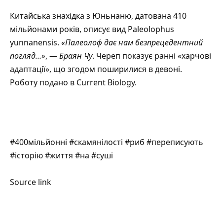
Китайська знахідка з Юньнаню, датована 410
мільйонами років, описує вид Paleolophus
yunnanensis.
«Палеолоф дає нам безпрецедентний
погляд…»
, —
Браян Чу
. Череп показує ранні «харчові
адаптації», що згодом поширилися в девоні.
Роботу подано в
Current Biology
.
#400мільйонні #скамянілості #риб #переписують
#історію #життя #на #суші
Source link