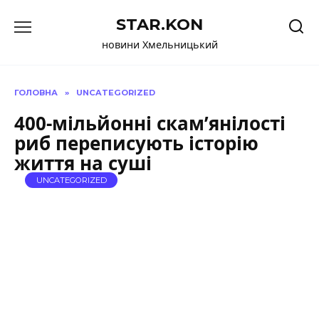
Перейти
STAR.KON
до
вмісту
новини Хмельницький
ГОЛОВНА
»
UNCATEGORIZED
400-мільйонні скам’янілості
риб переписують історію
життя на суші
UNCATEGORIZED