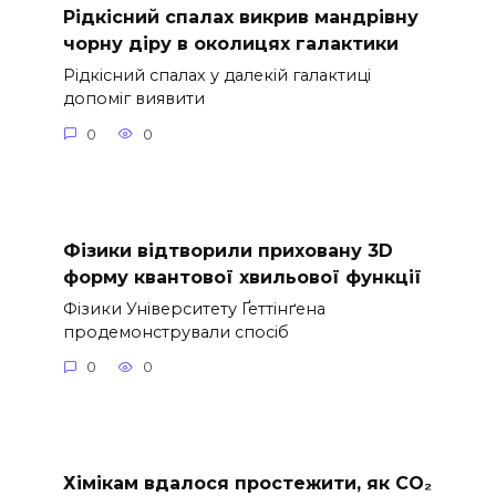
Рідкісний спалах викрив мандрівну
чорну діру в околицях галактики
Рідкісний спалах у далекій галактиці
допоміг виявити
0
0
Фізики відтворили приховану 3D
форму квантової хвильової функції
Фізики Університету Ґеттінґена
продемонстрували спосіб
0
0
Хімікам вдалося простежити, як CO₂