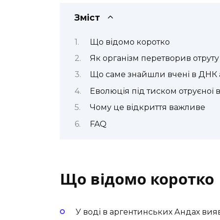
Зміст
Що відомо коротко
Як організм перетворив отруту
Що саме знайшли вчені в ДНК 
Еволюція під тиском отруєної 
Чому це відкриття важливе
FAQ
Що відомо коротко
У воді в аргентинських Андах ви