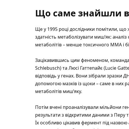
Що саме знайшли вч
Ще у 1995 році дослідники помітили, що 
здатність метаболізувати миш’як: аналіз
метаболітів – менше токсичного MMA і 
Зацікавившись цим феноменом, команда 
Schlebusch) та Люсі Гаттепайє (Lucie Gat
відповідь у генах. Вони зібрали зразки Д
допомогою мазків із щоки – саме в них 
метаболітів миш’яку.
Потім вчені проаналізували мільйони ге
результати з відкритими даними з Перу 
Їх особливо цікавив фермент під назвою