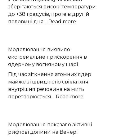
води
зберігаються високі температури
на
до +38 градусів, проте в другій
Марсі
:
половині дня…
Read more
Пекло
до
+38
Моделювання виявило
та
екстремальне прискорення в
раптові
ядерному вогняному шарі
дощі:
якою
Під час зіткнення атомних ядер
буде
майже зі швидкістю світла їхня
погода
внутрішня речовина на мить
на
:
перетворюється…
Read more
Хмельниччині
Моделювання
виявило
екстремальне
Моделювання показало активні
прискорення
рифтові долини на Венері
в