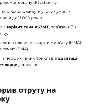
за рекомендовану ВООЗ межу.
-лос-Кобрес живуть у таких умовах
иво й до 11 000 років.
или
варіант гена AS3MT
, пов’язаний з
яку.
обливо токсичної форми миш’яку (MMA) і
з сечею (DMA).
 із перших чітких прикладів
адаптації
речовини
у довкіллі.
орив отруту на
еку