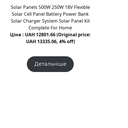
Василю
Solar Panels 500W 250W 18V Flexible
Лазуткіну
Solar Cell Panel Battery Power Bank
|
Solar Charger System Solar Panel Kit
Новини
Complete For Home
Хмельницьког
Ціна : UAH 12801.66 (Original price:
“Є”
UAH 13335.06, 4% off)
Детальніше