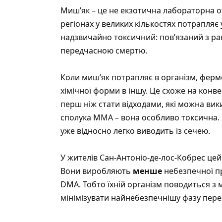
Миш’як – це не екзотична лабораторна о
регіонах у великих кількостях потрапляє 
надзвичайно токсичний: пов’язаний з р
передчасною смертю.
Коли миш’як потрапляє в організм, ферм
хімічної форми в іншу. Це схоже на конв
перш ніж стати відходами, які можна вик
сполука MMA – вона особливо токсична. 
уже відносно легко виводить із сечею.
У жителів Сан-Антоніо-де-лос-Кобрес цей
Вони виробляють
менше
небезпечної п
DMA. Тобто їхній організм поводиться з 
мінімізувати найнебезпечнішу фазу пере