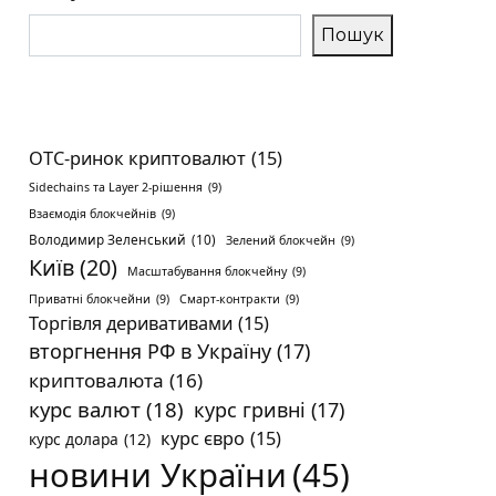
Пошук
OTC-ринок криптовалют
(15)
Sidechains та Layer 2-рішення
(9)
Взаємодія блокчейнів
(9)
Володимир Зеленський
(10)
Зелений блокчейн
(9)
Київ
(20)
Масштабування блокчейну
(9)
Приватні блокчейни
(9)
Смарт-контракти
(9)
Торгівля деривативами
(15)
вторгнення РФ в Україну
(17)
криптовалюта
(16)
курс валют
(18)
курс гривні
(17)
курс євро
(15)
курс долара
(12)
новини України
(45)