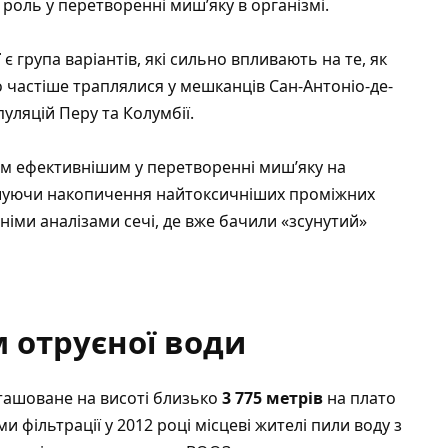
роль у перетворенні миш’яку в організмі.
T
є група варіантів, які сильно впливають на те, як
о частіше траплялися у мешканців Сан-Антоніо-де-
уляцій Перу та Колумбії.
ізм ефективнішим у перетворенні миш’яку на
ншуючи накопичення найтоксичніших проміжних
німи аналізами сечі, де вже бачили «зсунутий»
м отруєної води
ташоване на висоті близько
3 775 метрів
на плато
 фільтрації у 2012 році місцеві жителі пили воду з