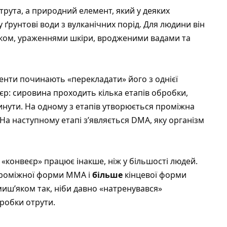
трута, а природний елемент, який у деяких
у ґрунтові води з вулканічних порід. Для людини він
аком, ураженнями шкіри, вродженими вадами та
енти починають «перекладати» його з однієї
еєр: сировина проходить кілька етапів обробки,
инути. На одному з етапів утворюється проміжна
На наступному етапі з’являється DMA, яку організм
 «конвеєр» працює інакше, ніж у більшості людей.
роміжної форми MMA і
більше
кінцевої форми
миш’яком так, ніби давно «натренувався»
робки отрути.