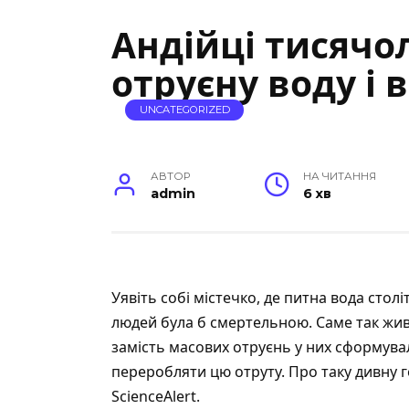
Андійці тисячо
отруєну воду і
UNCATEGORIZED
АВТОР
НА ЧИТАННЯ
admin
6 хв
Уявіть собі містечко, де питна вода столі
людей була б смертельною. Саме так живу
замість масових отруєнь у них сформув
переробляти цю отруту. Про таку дивну 
ScienceAlert
.