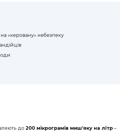
 на «керовану» небезпеку
андійців
води
являють до
200 мікрограмів миш’яку на літр
–