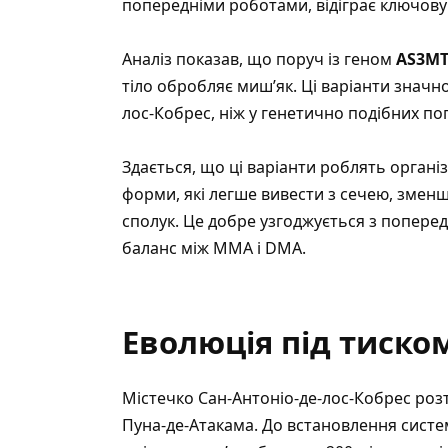
попередніми роботами, відіграє ключову 
Аналіз показав, що поруч із геном
AS3M
тіло обробляє миш’як. Ці варіанти значн
лос-Кобрес, ніж у генетично подібних поп
Здається, що ці варіанти роблять орган
форми, які легше вивести з сечею, зме
сполук. Це добре узгоджується з поперед
баланс між MMA і DMA.
Еволюція під тиско
Містечко Сан-Антоніо-де-лос-Кобрес роз
Пуна-де-Атакама. До встановлення системи