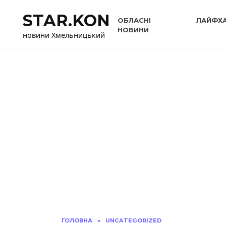
Перейти
STAR.KON
до
ОБЛАСНІ
ЛАЙФХ
вмісту
НОВИНИ
новини Хмельницький
ГОЛОВНА
»
UNCATEGORIZED