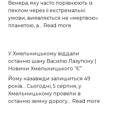
ядерному
Венера, яку часто порівнюють із
вогняному
пеклом через її екстремальні
шарі
умови, виявляється не «мертвою»
:
планетою, а…
Read more
Моделювання
показало
активні
У Хмельницькому віддали
рифтові
останню шану Василю Лазуткіну |
долини
Новини Хмельницького “Є”
на
Венері
Йому назавжди залишиться 49
років… Сьогодні, 5 серпня, у
Хмельницькому провели в
:
останню земну дорогу…
Read more
У
Хмельницько
віддали
останню
шану