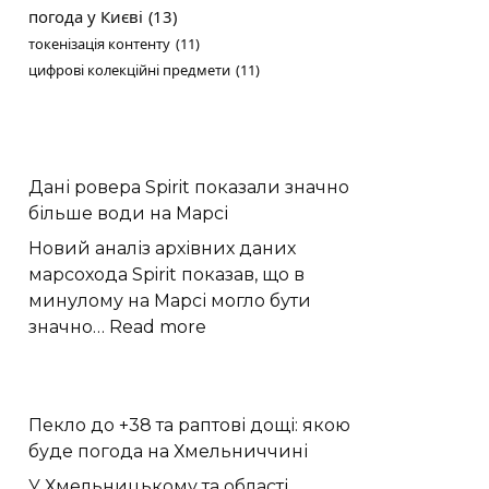
погода у Києві
(13)
токенізація контенту
(11)
цифрові колекційні предмети
(11)
Дані ровера Spirit показали значно
більше води на Марсі
Новий аналіз архівних даних
марсохода Spirit показав, що в
минулому на Марсі могло бути
:
значно…
Read more
Дані
ровера
Spirit
Пекло до +38 та раптові дощі: якою
показали
буде погода на Хмельниччині
значно
більше
У Хмельницькому та області