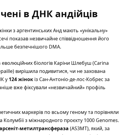
ені в ДНК андійців
жінки з аргентинських Анд мають «унікальну»
 сечі показав незвичайне співвідношення його
більше безпечнішого DMA.
еволюційних біологів Каріни Шлебуш (Carina
tepaille) вирішила подивитися, чи не захована
НК у
124 жінок
із Сан-Антоніо-де-лос-Кобрес за
раніше вже фіксували «незвичайний» профіль
нетичних маркерів по всьому геному та порівняли
та Колумбії з міжнародного проєкту 1000 Genomes.
арсеніт-метилтрансфераза
(AS3MT), який, за