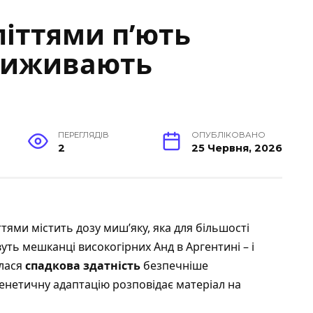
літтями п’ють
 виживають
ПЕРЕГЛЯДІВ
ОПУБЛІКОВАНО
2
25 Червня, 2026
ттями містить дозу миш’яку, яка для більшості
ть мешканці високогірних Анд в Аргентині – і
алася
спадкова здатність
безпечніше
генетичну адаптацію розповідає матеріал на