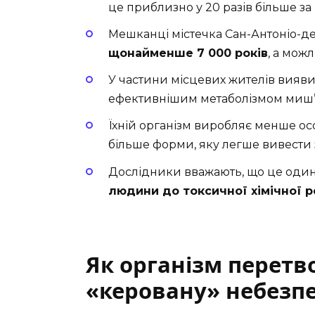
це приблизно у 20 разів більше 
Мешканці містечка Сан-Антоніо-де
щонайменше 7 000 років
, а можл
У частини місцевих жителів вияв
ефективнішим метаболізмом миш’
Їхній організм виробляє менше ос
більше форми, яку легше вивести 
Дослідники вважають, що це один
людини до токсичної хімічної 
Як організм перетв
«керовану» небезп