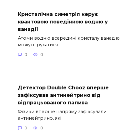
Кристалічна симетрія керує
квантовою поведінкою водню у
ванадії
Атоми водню всередині кристалу ванадію
можуть рухатися
0
0
Детектор Double Chooz вперше
зафіксував антинейтрино від
відпрацьованого палива
Фізики вперше напряму зафіксували
антинейтрино, які
0
0