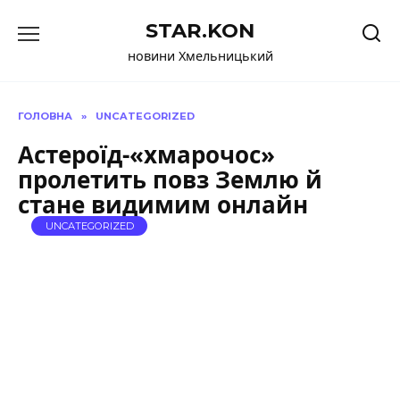
Перейти
STAR.KON
до
вмісту
новини Хмельницький
ГОЛОВНА
»
UNCATEGORIZED
Астероїд-«хмарочос»
пролетить повз Землю й
стане видимим онлайн
UNCATEGORIZED