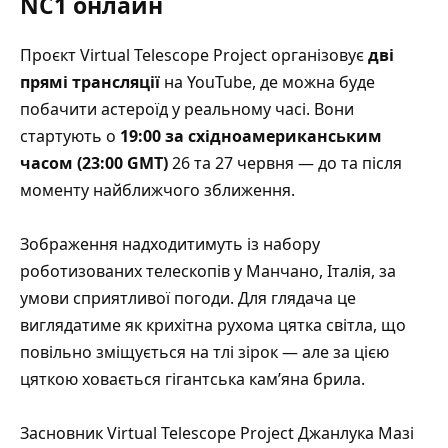
NC1 онлайн
Проєкт Virtual Telescope Project організовує
дві
прямі трансляції
на YouTube, де можна буде
побачити астероїд у реальному часі. Вони
стартують о
19:00 за східноамериканським
часом (23:00 GMT)
26 та 27 червня — до та після
моменту найближчого зближення.
Зображення надходитимуть із набору
роботизованих телескопів у Манчано, Італія, за
умови сприятливої погоди. Для глядача це
виглядатиме як крихітна рухома цятка світла, що
повільно зміщується на тлі зірок — але за цією
цяткою ховається гігантська камʼяна брила.
Засновник Virtual Telescope Project Джанлука Мазі