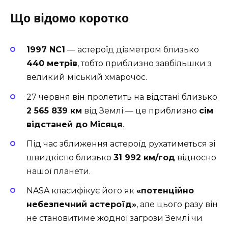
Що відомо коротко
1997 NC1
— астероїд діаметром близько
440 метрів
, тобто приблизно завбільшки з
великий міський хмарочос.
27 червня він пролетить на відстані близько
2 565 839 км
від Землі — це приблизно
сім
відстаней до Місяця
.
Під час зближення астероїд рухатиметься зі
швидкістю близько
31 992 км/год
відносно
нашої планети.
NASA класифікує його як
«потенційно
небезпечний астероїд»
, але цього разу він
не становитиме жодної загрози Землі чи