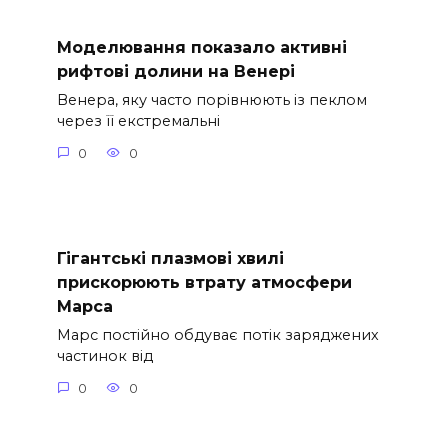
Моделювання показало активні
рифтові долини на Венері
Венера, яку часто порівнюють із пеклом
через її екстремальні
0
0
Гігантські плазмові хвилі
прискорюють втрату атмосфери
Марса
Марс постійно обдуває потік заряджених
частинок від
0
0