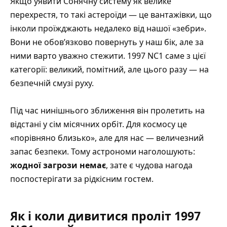
Якщо уявити Сонячну систему як велике
перехрестя, то такі астероїди — це вантажівки, що
інколи проїжджають недалеко від нашої «зебри».
Вони не обовʼязково повернуть у наш бік, але за
ними варто уважно стежити. 1997 NC1 саме з цієї
категорії: великий, помітний, але цього разу — на
безпечній смузі руху.
Під час нинішнього зближення він пролетить на
відстані у сім місячних орбіт. Для космосу це
«порівняно близько», але для нас — величезний
запас безпеки. Тому астрономи наголошують:
жодної загрози немає
, зате є чудова нагода
поспостерігати за рідкісним гостем.
Як і коли дивитися проліт 1997