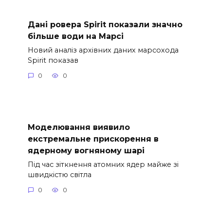
Дані ровера Spirit показали значно
більше води на Марсі
Новий аналіз архівних даних марсохода
Spirit показав
0
0
Моделювання виявило
екстремальне прискорення в
ядерному вогняному шарі
Під час зіткнення атомних ядер майже зі
швидкістю світла
0
0