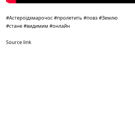
#Астероїдхмарочос #пролетить #повз #Землю
#стане #видимим #онлайн
Source link