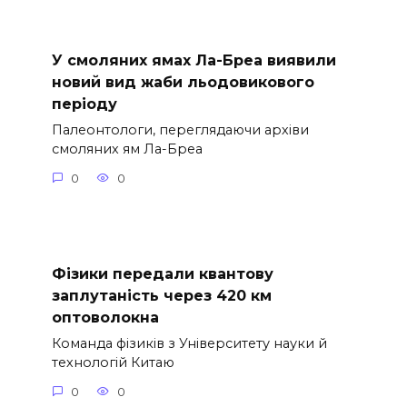
У смоляних ямах Ла-Бреа виявили
новий вид жаби льодовикового
періоду
Палеонтологи, переглядаючи архіви
смоляних ям Ла-Бреа
0
0
Фізики передали квантову
заплутаність через 420 км
оптоволокна
Команда фізиків з Університету науки й
технологій Китаю
0
0