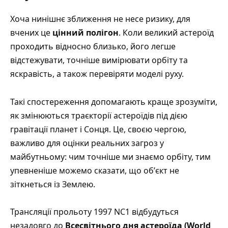
Хоча нинішнє зближення не несе ризику, для
вчених це
цінний полігон
. Коли великий астероїд
проходить відносно близько, його легше
відстежувати, точніше вимірювати орбіту та
яскравість, а також перевіряти моделі руху.
Такі спостереження допомагають краще зрозуміти,
як змінюються траєкторії астероїдів під дією
гравітації планет і Сонця. Це, своєю чергою,
важливо для оцінки реальних загроз у
майбутньому: чим точніше ми знаємо орбіту, тим
упевненіше можемо сказати, що обʼєкт не
зіткнеться із Землею.
Трансляції прольоту 1997 NC1 відбудуться
незадовго до
Всесвітнього дня астероїда (World