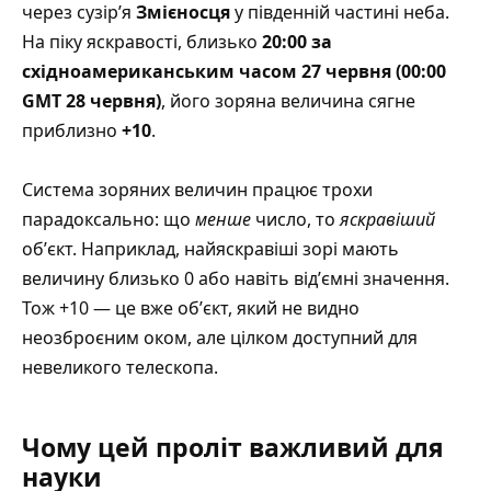
через сузірʼя
Змієносця
у південній частині неба.
На піку яскравості, близько
20:00 за
східноамериканським часом 27 червня (00:00
GMT 28 червня)
, його зоряна величина сягне
приблизно
+10
.
Система зоряних величин працює трохи
парадоксально: що
менше
число, то
яскравіший
обʼєкт. Наприклад, найяскравіші зорі мають
величину близько 0 або навіть відʼємні значення.
Тож +10 — це вже обʼєкт, який не видно
неозброєним оком, але цілком доступний для
невеликого телескопа.
Чому цей проліт важливий для
науки