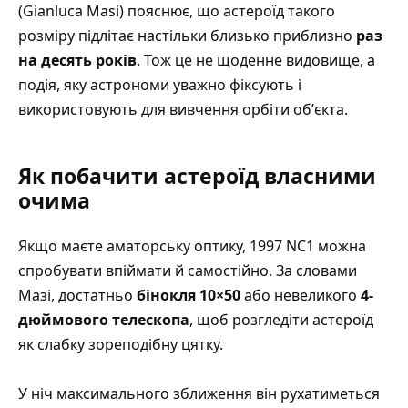
(Gianluca Masi) пояснює, що астероїд такого
розміру підлітає настільки близько приблизно
раз
на десять років
. Тож це не щоденне видовище, а
подія, яку астрономи уважно фіксують і
використовують для вивчення орбіти обʼєкта.
Як побачити астероїд власними
очима
Якщо маєте аматорську оптику, 1997 NC1 можна
спробувати впіймати й самостійно. За словами
Мазі, достатньо
бінокля 10×50
або невеликого
4-
дюймового телескопа
, щоб розгледіти астероїд
як слабку зореподібну цятку.
У ніч максимального зближення він рухатиметься