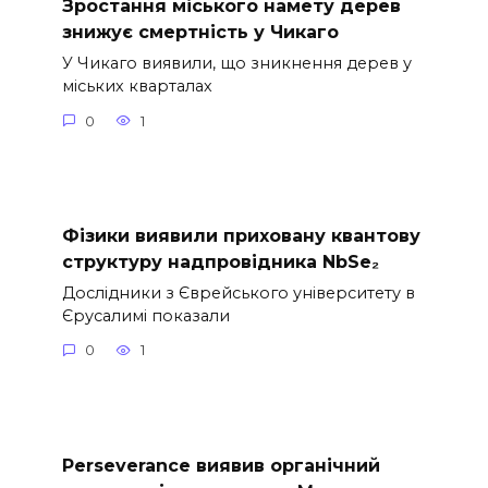
Зростання міського намету дерев
знижує смертність у Чикаго
У Чикаго виявили, що зникнення дерев у
міських кварталах
0
1
Фізики виявили приховану квантову
структуру надпровідника NbSe₂
Дослідники з Єврейського університету в
Єрусалимі показали
0
1
Perseverance виявив органічний