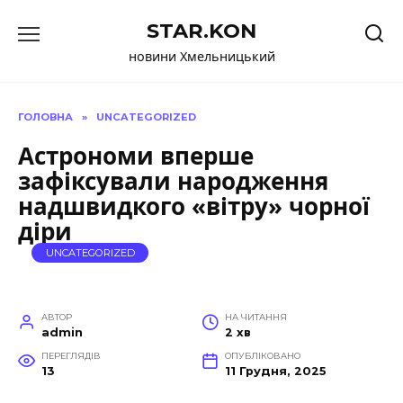
Перейти
STAR.KON
до
вмісту
новини Хмельницький
ГОЛОВНА
»
UNCATEGORIZED
Астрономи вперше
зафіксували народження
надшвидкого «вітру» чорної
діри
UNCATEGORIZED
АВТОР
НА ЧИТАННЯ
admin
2 хв
ПЕРЕГЛЯДІВ
ОПУБЛІКОВАНО
13
11 Грудня, 2025