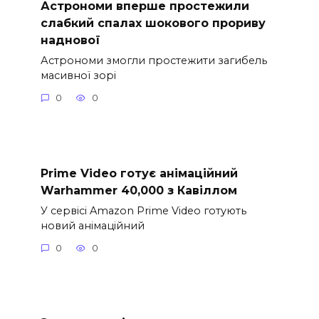
Астрономи вперше простежили
слабкий спалах шокового прориву
наднової
Астрономи змогли простежити загибель
масивної зорі
0
0
Prime Video готує анімаційний
Warhammer 40,000 з Кавіллом
У сервісі Amazon Prime Video готують
новий анімаційний
0
0