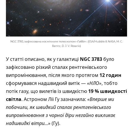
NGC 3783, зафіксована космічним телескопом «Габбл». (ESA/Hubble & NASA, M. C.
Bentz, D. J. V. Rosario)
У статті описано, як у галактиці
NGC 3783
було
зафіксовано різкий спалах рентгенівського
випромінювання, після якого протягом
12 годин
сформувався надшвидкий витік —
«НЛО»
, тобто
потік газу, що вилетів із швидкістю
19 % швидкості
світла
. Астроном Лії Гу зазначила:
«Вперше ми
побачили, як швидкий спалах рентгенівського
випромінювання з чорної діри негайно викликає
надшвидкі вітри…»
(Гу).