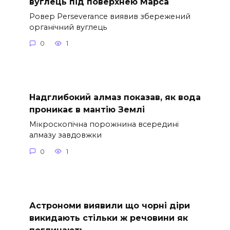
вуглець під поверхнею Марса
Ровер Perseverance виявив збережений
органічний вуглець
0
1
Надглибокий алмаз показав, як вода
проникає в мантію Землі
Мікроскопічна порожнина всередині
алмазу завдовжки
0
1
Астрономи виявили що чорні діри
викидають стільки ж речовини як