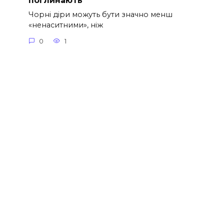
поглинають
Чорні діри можуть бути значно менш
«ненаситними», ніж
0
1