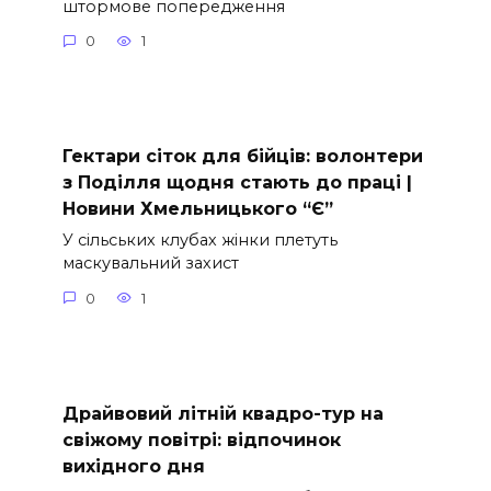
штормове попередження
0
1
Гектари сіток для бійців: волонтери
з Поділля щодня стають до праці |
Новини Хмельницького “Є”
У сільських клубах жінки плетуть
маскувальний захист
0
1
Драйвовий літній квадро-тур на
свіжому повітрі: відпочинок
вихідного дня