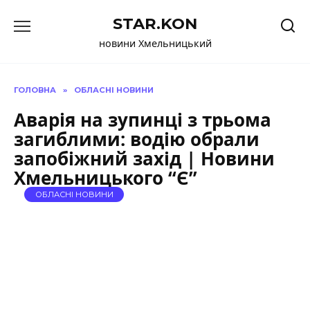
Перейти
STAR.KON
до
вмісту
новини Хмельницький
ГОЛОВНА
»
ОБЛАСНІ НОВИНИ
Аварія на зупинці з трьома
загиблими: водію обрали
запобіжний захід | Новини
Хмельницького “Є”
ОБЛАСНІ НОВИНИ