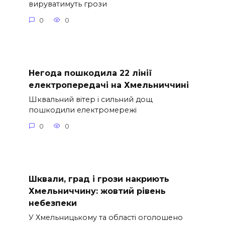
вируватимуть грози
0
0
Негода пошкодила 22 лінії
електропередачі на Хмельниччині
Шквальний вітер і сильний дощ
пошкодили електромережі
0
0
Шквали, град і грози накриють
Хмельниччину: жовтий рівень
небезпеки
У Хмельницькому та області оголошено