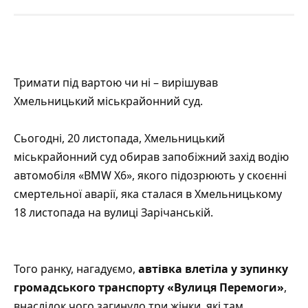
Тримати під вартою чи ні – вирішував
Хмельницький міськрайонний суд.
Сьогодні, 20 листопада, Хмельницький
міськрайонний суд обирав запобіжний захід водію
автомобіля «BMW X6», якого підозрюють у скоєнні
смертельної аварії, яка сталася в Хмельницькому
18 листопада на вулиці Зарічанській.
Того ранку, нагадуємо,
автівка влетіла у зупинку
громадського транспорту «Вулиця Перемоги»
,
внаслідок чого загинуло три жінки, які там