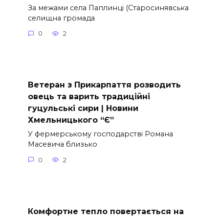
За межами села Паплинці (Старосинявська
селищна громада
0
2
Ветеран з Прикарпаття розводить
овець та варить традиційні
гуцульські сири | Новини
Хмельницького “Є”
У фермерському господарстві Романа
Масевича близько
0
2
Комфортне тепло повертається на