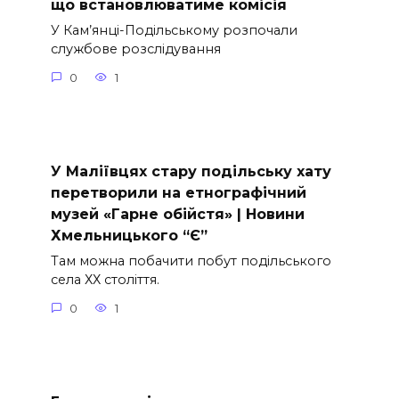
що встановлюватиме комісія
У Кам’янці-Подільському розпочали
службове розслідування
0
1
У Маліївцях стару подільську хату
перетворили на етнографічний
музей «Гарне обійстя» | Новини
Хмельницького “Є”
Там можна побачити побут подільського
села ХХ століття.
0
1