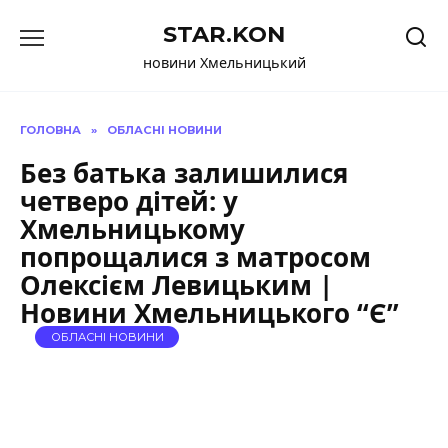
Перейти
STAR.KON
до
вмісту
новини Хмельницький
ГОЛОВНА
»
ОБЛАСНІ НОВИНИ
Без батька залишилися
четверо дітей: у
Хмельницькому
попрощалися з матросом
Олексієм Левицьким |
Новини Хмельницького “Є”
ОБЛАСНІ НОВИНИ