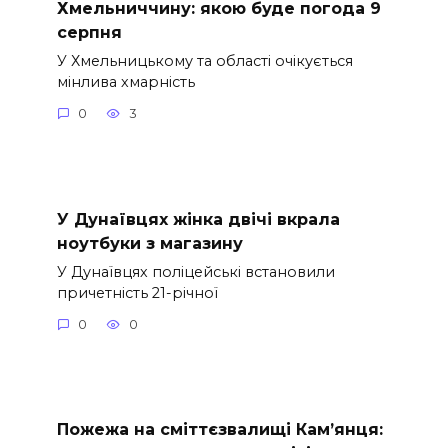
Хмельниччину: якою буде погода 9
серпня
У Хмельницькому та області очікується
мінлива хмарність
0
3
У Дунаївцях жінка двічі вкрала
ноутбуки з магазину
У Дунаївцях поліцейські встановили
причетність 21-річної
0
0
Пожежа на сміттєзвалищі Кам’янця: