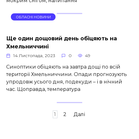
мокрим снігом, налипання
ОБЛАСНІ НОВИНИ
Ще один дощовий день обіцяють на
Хмельниччині
14 Листопада, 2023
0
49
Синоптики обіцяють на завтра дощі по всій
території Хмельниччини. Опади прогнозують
упродовж усього дня, подекуди – і в нічний
час. Щоправда, температура
Пагінація
1
2
Далі
записів