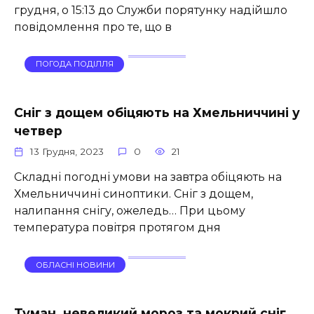
грудня, о 15:13 до Служби порятунку надійшло
повідомлення про те, що в
ПОГОДА ПОДІЛЛЯ
Сніг з дощем обіцяють на Хмельниччині у
четвер
13 Грудня, 2023
0
21
Складні погодні умови на завтра обіцяють на
Хмельниччині синоптики. Сніг з дощем,
налипання снігу, ожеледь… При цьому
температура повітря протягом дня
ОБЛАСНІ НОВИНИ
Туман, невеликий мороз та мокрий сніг