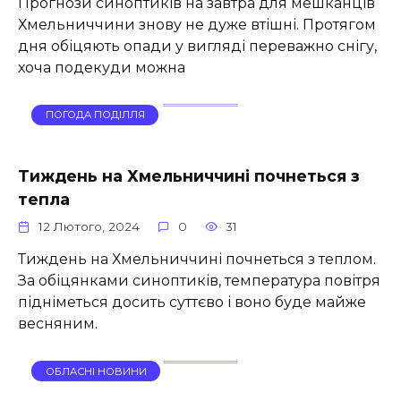
Прогнози синоптиків на завтра для мешканців
Хмельниччини знову не дуже втішні. Протягом
дня обіцяють опади у вигляді переважно снігу,
хоча подекуди можна
ПОГОДА ПОДІЛЛЯ
Тиждень на Хмельниччині почнеться з
тепла
12 Лютого, 2024
0
31
Тиждень на Хмельниччині почнеться з теплом.
За обіцянками синоптиків, температура повітря
підніметься досить суттєво і воно буде майже
весняним.
ОБЛАСНІ НОВИНИ