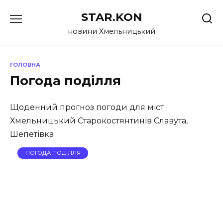
Перейти
STAR.KON
до
вмісту
новини Хмельницький
ГОЛОВНА
Погода поділля
Щоденний прогноз погоди для міст
Хмельницький Старокостянтинів Славута,
Шепетівка
ПОГОДА ПОДІЛЛЯ