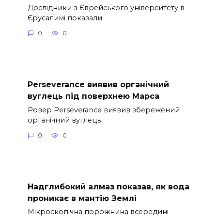
Дослідники з Єврейського університету в
Єрусалимі показали
0
0
Perseverance виявив органічний
вуглець під поверхнею Марса
Ровер Perseverance виявив збережений
органічний вуглець
0
0
Надглибокий алмаз показав, як вода
проникає в мантію Землі
Мікроскопічна порожнина всередині