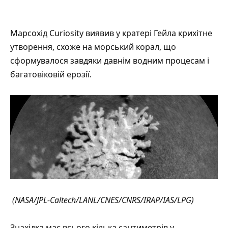
Марсохід Curiosity
виявив
у кратері Гейла крихітне
утворення, схоже на морський корал, що
сформувалося завдяки давнім водним процесам і
багатовіковій ерозії.
(NASA/JPL-Caltech/LANL/CNES/CNRS/IRAP/IAS/LPG)
Знахідка має всього кілька сантиметрів у