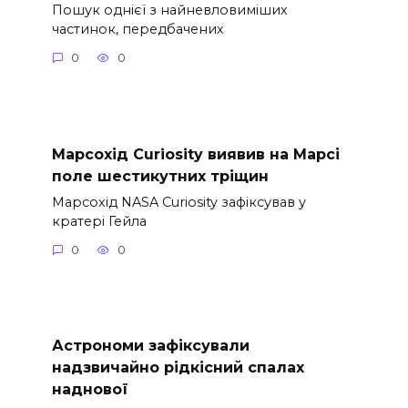
Пошук однієї з найневловиміших
частинок, передбачених
0
0
Марсохід Curiosity виявив на Марсі
поле шестикутних тріщин
Марсохід NASA Curiosity зафіксував у
кратері Гейла
0
0
Астрономи зафіксували
надзвичайно рідкісний спалах
наднової