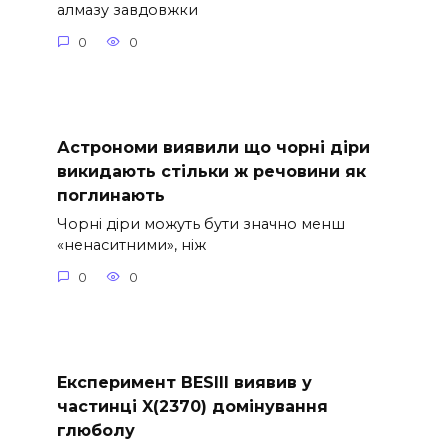
алмазу завдовжки
0
0
Астрономи виявили що чорні діри
викидають стільки ж речовини як
поглинають
Чорні діри можуть бути значно менш
«ненаситними», ніж
0
0
Експеримент BESIII виявив у
частинці X(2370) домінування
глюболу