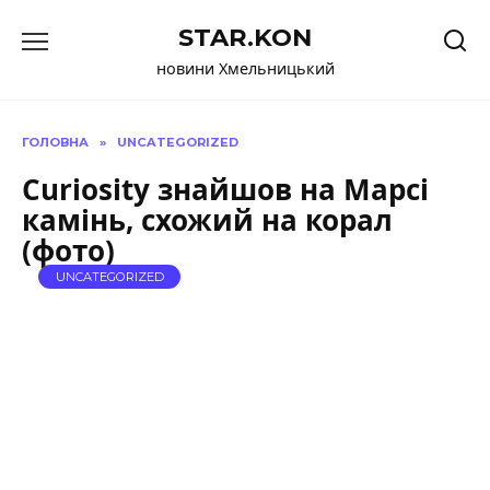
Перейти
STAR.KON
до
вмісту
новини Хмельницький
ГОЛОВНА
»
UNCATEGORIZED
Curiosity знайшов на Марсі
камінь, схожий на корал
(фото)
UNCATEGORIZED