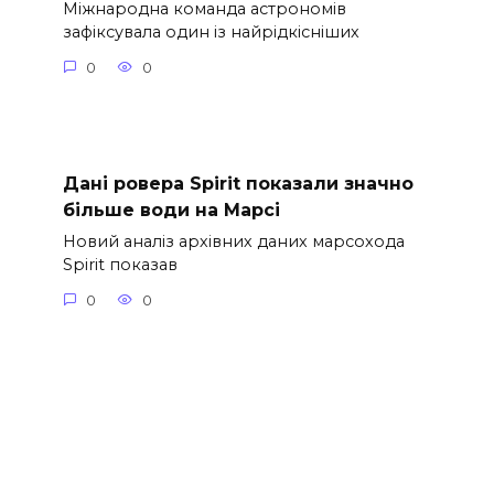
Міжнародна команда астрономів
зафіксувала один із найрідкісніших
0
0
Дані ровера Spirit показали значно
більше води на Марсі
Новий аналіз архівних даних марсохода
Spirit показав
0
0