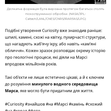
Делікатна формація була вирізана протягом багатьох століть
піскоструминної обробки. (NASA/JPL-
Caltech/LANL/CNES/CNRS/IRAP/IAS/LPG)
Подібні утворення Curiosity вже знаходив раніше:
шпилі, камені, схожі на квітку, пухирчасті структури,
що нагадують жаб’ячу ікру, або навіть «кам’яні
обличчя». Кожен зразок розповідає окрему історію
про геологічні процеси, які діяли на Марсі
впродовж мільйонів років.
Такі об’єкти не лише естетично цікаві, а й є ключем
до розуміння
минулого водного середовища
Марса
, яке могло бути придатним для життя.
#Curiosity #знайшов #на #Марсі #камінь #схожий
#на #корал #фото