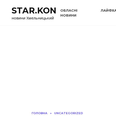
Перейти
STAR.KON
до
ОБЛАСНІ
ЛАЙФХ
вмісту
НОВИНИ
новини Хмельницький
ГОЛОВНА
»
UNCATEGORIZED