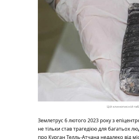
Цій клинописній табл
Землетрус 6 лютого 2023 року з епіцент
не тільки став трагедією для багатьох лю
про Курган Телль-Атчана недалеко від мі