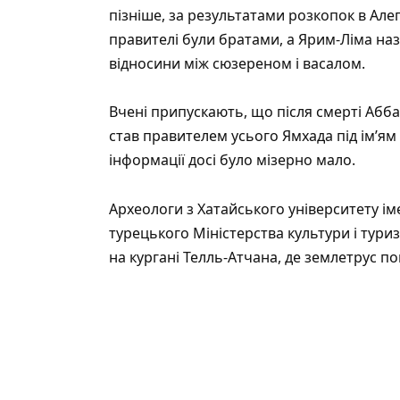
пізніше, за результатами розкопок в Але
правителі були братами, а Ярим-Ліма на
відносини між сюзереном і васалом.
Вчені припускають, що після смерті Абба
став правителем усього Ямхада під ім’ям 
інформації досі було мізерно мало.
Археологи з Хатайського університету і
турецького Міністерства культури і тури
на кургані Телль-Атчана, де землетрус п