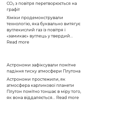
CO₂ з повітря перетворюється на
форму
графіт
квантової
хвильової
Хіміки продемонстрували
функції
технологію, яка буквально витягує
вуглекислий газ із повітря і
«замикає» вуглець у твердий…
:
Read more
Хімікам
вдалося
простежити,
Астрономи зафіксували помітне
як
падіння тиску атмосфери Плутона
CO₂
з
Астрономи простежили, як
повітря
атмосфера карликової планети
перетворюється
Плутон помітно тоншає в міру того,
на
:
як вона віддаляється…
Read more
графіт
Астрономи
зафіксували