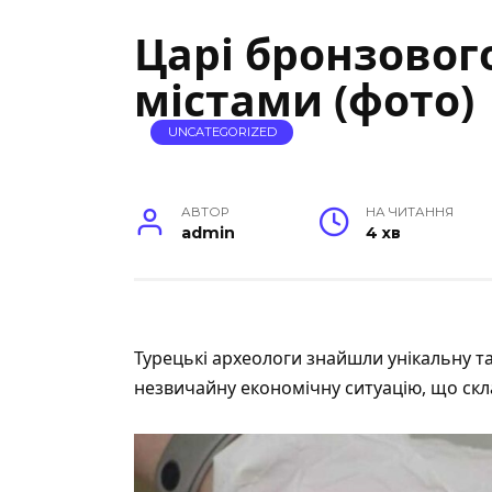
Царі бронзовог
містами (фото)
UNCATEGORIZED
АВТОР
НА ЧИТАННЯ
admin
4 хв
Турецькі археологи
знайшли
унікальну т
незвичайну економічну ситуацію, що скл