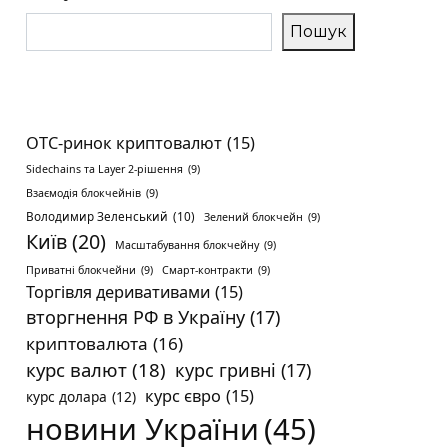
Пошук
OTC-ринок криптовалют
(15)
Sidechains та Layer 2-рішення
(9)
Взаємодія блокчейнів
(9)
Володимир Зеленський
(10)
Зелений блокчейн
(9)
Київ
(20)
Масштабування блокчейну
(9)
Приватні блокчейни
(9)
Смарт-контракти
(9)
Торгівля деривативами
(15)
вторгнення РФ в Україну
(17)
криптовалюта
(16)
курс валют
(18)
курс гривні
(17)
курс євро
(15)
курс долара
(12)
новини України
(45)