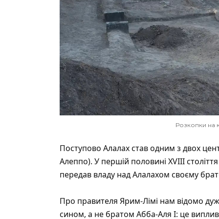
Розкопки на к
Поступово Алалах став одним з двох цент
Алеппо). У першій половині XVIII столітт
передав владу над Алалахом своєму брат
Про правителя Ярим-Лімі нам відомо дуже
сином, а не братом Абба-Аля I: це виплив