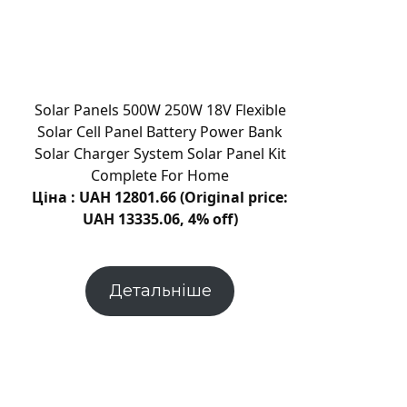
кишечника
тренують
епітелій
зберігати
протизапальну
Solar Panels 500W 250W 18V Flexible
пам’ять
Solar Cell Panel Battery Power Bank
Solar Charger System Solar Panel Kit
Complete For Home
Ціна : UAH 12801.66 (Original price:
UAH 13335.06, 4% off)
Детальніше