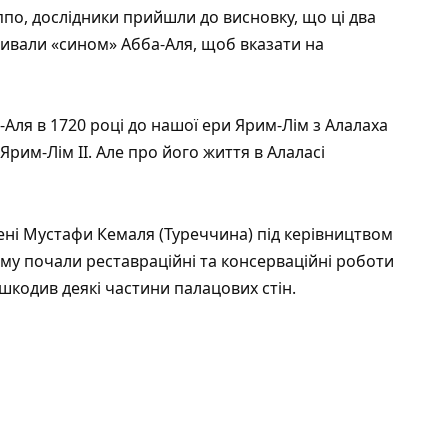
ппо, дослідники прийшли до висновку, що ці два
зивали «сином» Абба-Аля, щоб вказати на
-Аля в 1720 році до нашої ери Ярим-Лім з Алалаха
Ярим-Лім II. Але про його життя в Алаласі
мені Мустафи Кемаля (Туреччина) під керівництвом
зму почали реставраційні та консерваційні роботи
ошкодив деякі частини палацових стін.