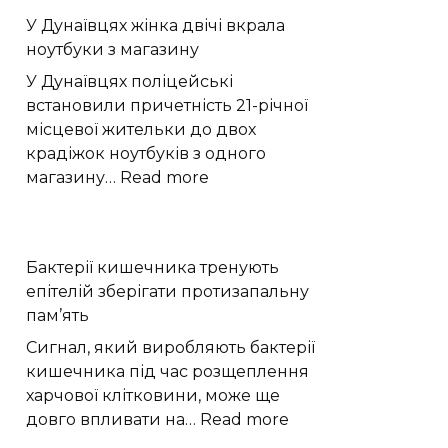
помітне
У Дунаївцях жінка двічі вкрала
падіння
ноутбуки з магазину
тиску
атмосфери
У Дунаївцях поліцейські
Плутона
встановили причетність 21-річної
місцевої жительки до двох
крадіжок ноутбуків з одного
:
магазину…
Read more
У
Дунаївцях
жінка
Бактерії кишечника тренують
двічі
епітелій зберігати протизапальну
вкрала
пам’ять
ноутбуки
з
Сигнал, який виробляють бактерії
магазину
кишечника під час розщеплення
харчової клітковини, може ще
:
довго впливати на…
Read more
Бактерії