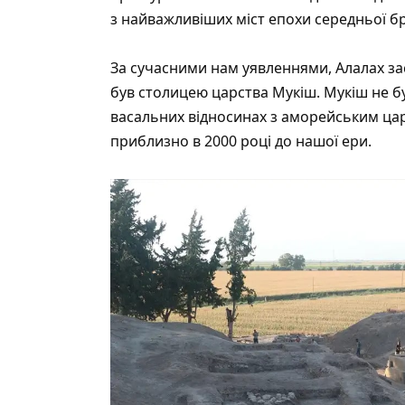
з найважливіших міст епохи середньої б
За сучасними нам уявленнями, Алалах засн
був столицею царства Мукіш. Мукіш не б
васальних відносинах з аморейським цар
приблизно в 2000 році до нашої ери.