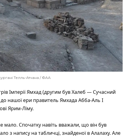
ургані Телль-Атчана / ©AA
рів Імперії Ямхад (другим був Халеб — Сучасний
я до нашої ери правитель Ямхада Абба-Аль I
ові Ярим-Ліму.
 мало. Спочатку навіть вважали, що він був
ало з напису на табличці, знайденої в Алалаху. Але