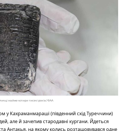
ичці майже чотири тисячі років / ©AA
ром у Кахраманмараші (південний схід Туреччини)
дей, але й зачепив стародавні кургани. Йдеться
ста Антакья, на якому колись розташовувався одне