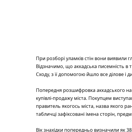
При розборі уламків стін вони виявили 
Відзначимо, що аккадська писемність в 
Сходу, з її допомогою йшло все ділове і
Попередня розшифровка аккадського нап
купівлі-продажу міста. Покупцем виступ
правитель якогось міста, назва якого ра
табличці зафіксовані імена сторін, предме
Вік знахідки попередньо визначили як 38