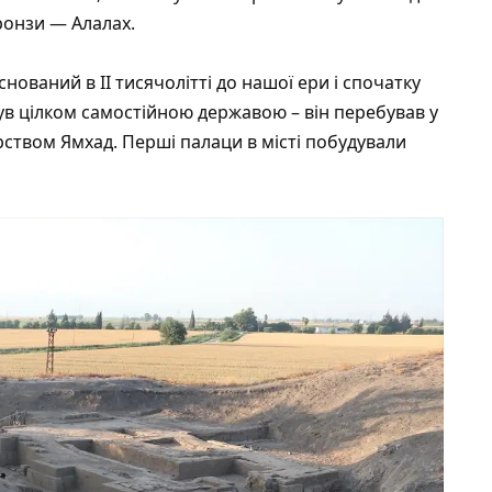
ронзи — Алалах.
ований в II тисячолітті до нашої ери і спочатку
ув цілком самостійною державою – він перебував у
ством Ямхад. Перші палаци в місті побудували