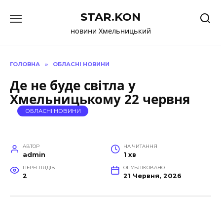
Перейти
STAR.KON
до
вмісту
новини Хмельницький
ГОЛОВНА
»
ОБЛАСНІ НОВИНИ
Де не буде світла у
Хмельницькому 22 червня
ОБЛАСНІ НОВИНИ
АВТОР
НА ЧИТАННЯ
admin
1 хв
ПЕРЕГЛЯДІВ
ОПУБЛІКОВАНО
2
21 Червня, 2026