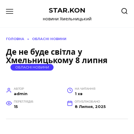
Перейти
STAR.KON
до
вмісту
новини Хмельницький
ГОЛОВНА
»
ОБЛАСНІ НОВИНИ
Де не буде світла у
Хмельницькому 8 липня
ОБЛАСНІ НОВИНИ
АВТОР
НА ЧИТАННЯ
admin
1 хв
ПЕРЕГЛЯДІВ
ОПУБЛІКОВАНО
15
8 Липня, 2025