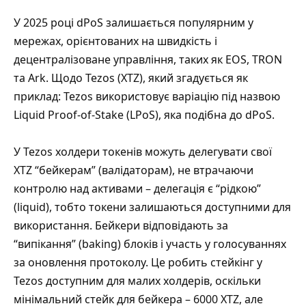
У 2025 році dPoS залишається популярним у
мережах, орієнтованих на швидкість і
децентралізоване управління, таких як EOS, TRON
та Ark. Щодо Tezos (XTZ), який згадується як
приклад: Tezos використовує варіацію під назвою
Liquid Proof-of-Stake (LPoS), яка подібна до dPoS.
У Tezos холдери токенів можуть делегувати свої
XTZ “бейкерам” (валідаторам), не втрачаючи
контролю над активами – делегація є “рідкою”
(liquid), тобто токени залишаються доступними для
використання. Бейкери відповідають за
“випікання” (baking) блоків і участь у голосуваннях
за оновлення протоколу. Це робить стейкінг у
Tezos доступним для малих холдерів, оскільки
мінімальний стейк для бейкера – 6000 XTZ, але