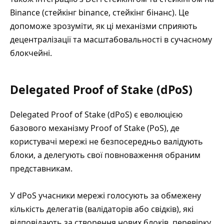
Binance (стейкінг binance, стейкінг бінанс). Це
допоможе зрозуміти, як ці механізми сприяють
децентралізації та масштабовальності в сучасному
блокчейні.
Delegated Proof of Stake (dPoS)
Delegated Proof of Stake (dPoS) є еволюцією
базового механізму Proof of Stake (PoS), де
користувачі мережі не безпосередньо валідують
блоки, а делегують свої повноваження обраним
представникам.
У dPoS учасники мережі голосують за обмежену
кількість делегатів (валідаторів або свідків), які
відповідають за створення нових блоків, перевірку