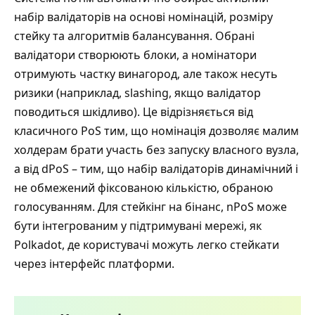
набір валідаторів на основі номінацій, розміру
стейку та алгоритмів балансування. Обрані
валідатори створюють блоки, а номінатори
отримують частку винагород, але також несуть
ризики (наприклад, slashing, якщо валідатор
поводиться шкідливо). Це відрізняється від
класичного PoS тим, що номінація дозволяє малим
холдерам брати участь без запуску власного вузла,
а від dPoS – тим, що набір валідаторів динамічний і
не обмежений фіксованою кількістю, обраною
голосуванням. Для стейкінг на бінанс, nPoS може
бути інтегрованим у підтримувані мережі, як
Polkadot, де користувачі можуть легко стейкати
через інтерфейс платформи.