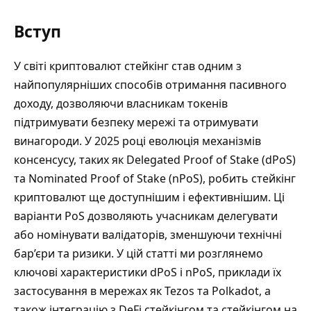
Вступ
У світі криптовалют
стейкінг
став одним з
найпопулярніших способів отримання пасивного
доходу, дозволяючи власникам токенів
підтримувати безпеку мережі та отримувати
винагороди. У 2025 році еволюція механізмів
консенсусу, таких як Delegated Proof of Stake (dPoS)
та Nominated Proof of Stake (nPoS), робить стейкінг
криптовалют ще доступнішим і ефективнішим. Ці
варіанти PoS дозволяють учасникам делегувати
або номінувати валідаторів, зменшуючи технічні
бар’єри та ризики. У цій статті ми розглянемо
ключові характеристики dPoS і nPoS, приклади їх
застосування в мережах як Tezos та Polkadot, а
також інтеграцію з DeFi стейкінгом та стейкінгом на