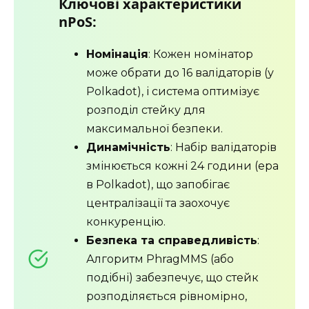
Ключові характеристики
nPoS:
Номінація
: Кожен номінатор
може обрати до 16 валідаторів (у
Polkadot), і система оптимізує
розподіл стейку для
максимальної безпеки.
Динамічність
: Набір валідаторів
змінюється кожні 24 години (ера
в Polkadot), що запобігає
централізації та заохочує
конкуренцію.
Безпека та справедливість
:
Алгоритм PhragMMS (або
подібні) забезпечує, що стейк
розподіляється рівномірно,