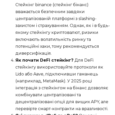
Стейкінг binance (стейкінг бінанс)
вважається безпечним завдяки
централізованій платформі з slashing-
захистом і страхуванням. Однак, як і в будь-
якому стейкінгу криптовалют, ризики
включають волатильність ринку та
потенційні хаки, тому рекомендується
диверсифікація.
Як почати DeFi стейкінг?
Для DeFi
стейкінгу використовуйте протоколи як
Lido або Aave, підключивши гаманець
(наприклад, MetaMask). У 2025 році
інтеграція з стейкінгом на бінанс дозволяє
комбінувати централізовані та
децентралізовані опції для вищих APY, але
перевірте смарт-контракти на вразливості.