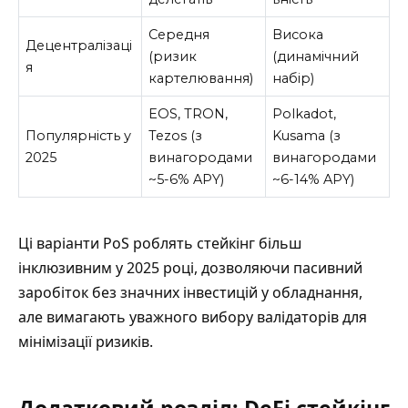
Середня
Висока
Децентралізаці
(ризик
(динамічний
я
картелювання)
набір)
EOS, TRON,
Polkadot,
Популярність у
Tezos (з
Kusama (з
2025
винагородами
винагородами
~5-6% APY)
~6-14% APY)
Ці варіанти PoS роблять стейкінг більш
інклюзивним у 2025 році, дозволяючи пасивний
заробіток без значних інвестицій у обладнання,
але вимагають уважного вибору валідаторів для
мінімізації ризиків.