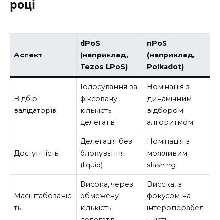
році
dPoS
nPoS
Аспект
(наприклад,
(наприклад,
Tezos LPoS)
Polkadot)
Голосування за
Номінація з
Відбір
фіксовану
динамічним
валідаторів
кількість
відбором
делегатів
алгоритмом
Делегація без
Номінація з
Доступність
блокування
можливим
(liquid)
slashing
Висока, через
Висока, з
Масштабованіс
обмежену
фокусом на
ть
кількість
інтероперабел
делегатів
ьність