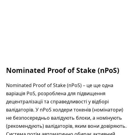
Nominated Proof of Stake (nPoS)
Nominated Proof of Stake (nPoS) – це ще одна
варіація PoS, розроблена для підвищення
децентралізації та справедливості у відборі
валідаторів. У nPoS холдери токенів (номінатори)
не безпосередньо валідують блоки, а номінують
(рекомендують) валідаторів, яким вони довіряють.
Система потім автоматично обирає активний