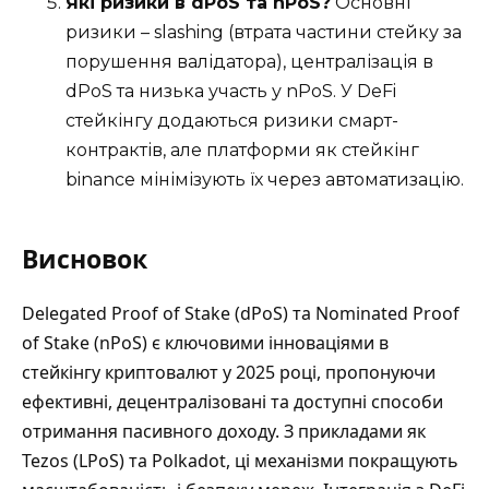
Які ризики в dPoS та nPoS?
Основні
ризики – slashing (втрата частини стейку за
порушення валідатора), централізація в
dPoS та низька участь у nPoS. У DeFi
стейкінгу додаються ризики смарт-
контрактів, але платформи як стейкінг
binance мінімізують їх через автоматизацію.
Висновок
Delegated Proof of Stake (dPoS) та Nominated Proof
of Stake (nPoS) є ключовими інноваціями в
стейкінгу криптовалют у 2025 році, пропонуючи
ефективні, децентралізовані та доступні способи
отримання пасивного доходу. З прикладами як
Tezos (LPoS) та Polkadot, ці механізми покращують