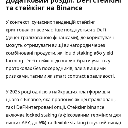
Додатковий розділ: DeFi стейкінг
та стейкінг на Binance
У контексті сучасних тенденцій стейкінг
криптовалют все частіше поєднується з DeFi
(децентралізованою фінансами), де користувачі
можуть отримувати вищі винагороди через
комбіновані продукти, як liquid staking або yield
farming. DeFi стейкінг дозволяє брати участь у
протоколах без посередників, але з вищими
ризиками, такими як smart contract вразливості.
У 2025 році однією з найкращих платформ для
цього є Binance, яка пропонує як централізовані,
так і DeFi-інтегровані опції. Стейкінг binance
включає locked staking (з фіксованим терміном для
вищих APY, до 6%) та flexible staking (гнучкий вивід).