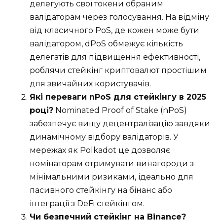
делегують свої токени обраним
валідаторам через голосування. На відміну
від класичного PoS, де кожен може бути
валідатором, dPoS обмежує кількість
делегатів для підвищення ефективності,
роблячи стейкінг криптовалют простішим
для звичайних користувачів.
Які переваги nPoS для стейкінгу в 2025
році?
Nominated Proof of Stake (nPoS)
забезпечує вищу децентралізацію завдяки
динамічному відбору валідаторів. У
мережах як Polkadot це дозволяє
номінаторам отримувати винагороди з
мінімальними ризиками, ідеально для
пасивного стейкінгу на бінанс або
інтеграції з DeFi стейкінгом.
Чи безпечний стейкінг на Binance?