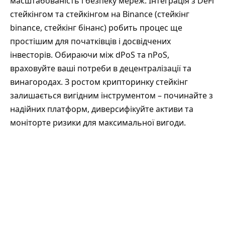
масштабованість і безпеку мереж. Інтеграція з DeFi
стейкінгом та стейкінгом на Binance (стейкінг
binance, стейкінг бінанс) робить процес ще
простішим для початківців і досвідчених
інвесторів. Обираючи між dPoS та nPoS,
враховуйте ваші потреби в децентралізації та
винагородах. З ростом крипторинку стейкінг
залишається вигідним інструментом – починайте з
надійних платформ, диверсифікуйте активи та
моніторте ризики для максимальної вигоди.