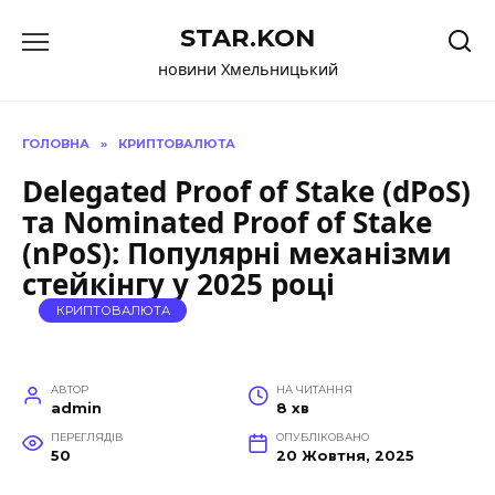
Перейти
STAR.KON
до
вмісту
новини Хмельницький
ГОЛОВНА
»
КРИПТОВАЛЮТА
Delegated Proof of Stake (dPoS)
та Nominated Proof of Stake
(nPoS): Популярні механізми
стейкінгу у 2025 році
КРИПТОВАЛЮТА
АВТОР
НА ЧИТАННЯ
admin
8 хв
ПЕРЕГЛЯДІВ
ОПУБЛІКОВАНО
50
20 Жовтня, 2025