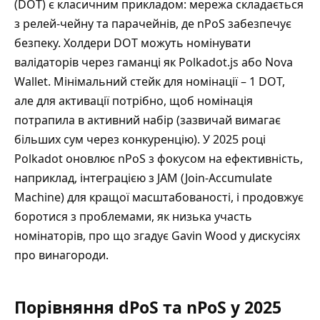
(DOT) є класичним прикладом: мережа складається
з релей-чейну та парачейнів, де nPoS забезпечує
безпеку. Холдери DOT можуть номінувати
валідаторів через гаманці як Polkadot.js або Nova
Wallet. Мінімальний стейк для номінації – 1 DOT,
але для активації потрібно, щоб номінація
потрапила в активний набір (зазвичай вимагає
більших сум через конкуренцію). У 2025 році
Polkadot оновлює nPoS з фокусом на ефективність,
наприклад, інтеграцією з JAM (Join-Accumulate
Machine) для кращої масштабованості, і продовжує
боротися з проблемами, як низька участь
номінаторів, про що згадує Gavin Wood у дискусіях
про винагороди.
Порівняння dPoS та nPoS у 2025