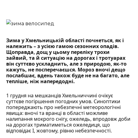
Зима у Хмельницькій області почнеться, як і
належить – з усією гамою сезонних опадів.
Щоправда, дощ у цьому переліку трохи
зайвий, та й ситуацію на дорогах і тротуарах
він суттєво ускладнить, але з природою, як-то
кажуть, не посперечаєшся. Мороз вночі дещо
послабшає, вдень також буде не на багато, але
тепліше, ніж напередодні.
1 грудня на мешканців Хмельниччині очікує
суттєве погіршення погодних умов. Синоптики
попереджають про небезпечні метеорологічні
явища: вночі та вранці в області можливе
налипання мокрого снігу, ожеледь, впродовж доби
на дорогах триматиметься ожеледиця, що
відповідає І, жовтому, рівню небезпечності.