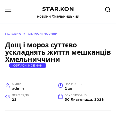
Перейти
STAR.KON
до
вмісту
новини Хмельницький
ГОЛОВНА
»
ОБЛАСНІ НОВИНИ
Дощ і мороз суттєво
ускладнять життя мешканців
Хмельниччини
ОБЛАСНІ НОВИНИ
АВТОР
НА ЧИТАННЯ
admin
2 хв
ПЕРЕГЛЯДІВ
ОПУБЛІКОВАНО
22
30 Листопада, 2023