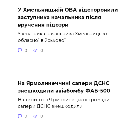
У Хмельницькій ОВА відсторонили
заступника начальника після
вручення підозри
Заступника начальника Хмельницької
обласної військової
0
0
На Ярмолинеччині сапери ДСНС
знешкодили авіабомбу ФАБ-500
На території Ярмолинецької громади
сапери ДСНС знешкодили
0
0