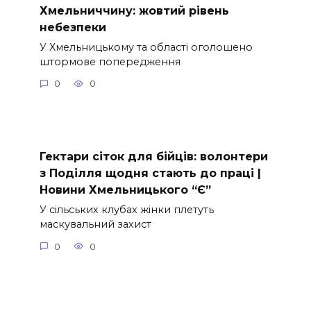
Хмельниччину: жовтий рівень
небезпеки
У Хмельницькому та області оголошено
штормове попередження
0
0
Гектари сіток для бійців: волонтери
з Поділля щодня стають до праці |
Новини Хмельницького “Є”
У сільських клубах жінки плетуть
маскувальний захист
0
0