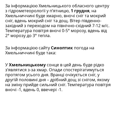
За інформацією
Хмельницького обласного центру
з гідрометеорології
у п’ятницю,
1 грудня
, на
Хмельниччині буде хмарно, вночі сніг та мокрий
сніг, вдень мокрий сніг та дощ. Вітер південно-
західний з переходом на північно-східний 7-12 м/с.
Температура повітря вночі 0-5° морозу, вдень від
2° морозу до 3° тепла.
За інформацією сайту
Синоптик
погода на
Хмельниччині буде така:
У
Хмельницькому
сонце в цей день буде рідко
з’являтися з-за хмар. Опади спостерігатимуться
протягом усього дня. Вранці очікується сніг, у
другій половині дня – дрібний дощ зі снігом, якому
на зміну прийде сильний сніг. Температура повітря
вночі -1, вдень 0, ввечері -1.