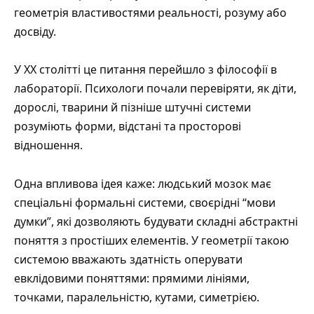
геометрія властивостями реальності, розуму або
досвіду.
У XX столітті це питання перейшло з філософії в
лабораторії. Психологи почали перевіряти, як діти,
дорослі, тварини й пізніше штучні системи
розуміють форми, відстані та просторові
відношення.
Одна впливова ідея каже: людський мозок має
спеціальні формальні системи, своєрідні “мови
думки”, які дозволяють будувати складні абстрактні
поняття з простіших елементів. У геометрії такою
системою вважають здатність оперувати
евклідовими поняттями: прямими лініями,
точками, паралельністю, кутами, симетрією.