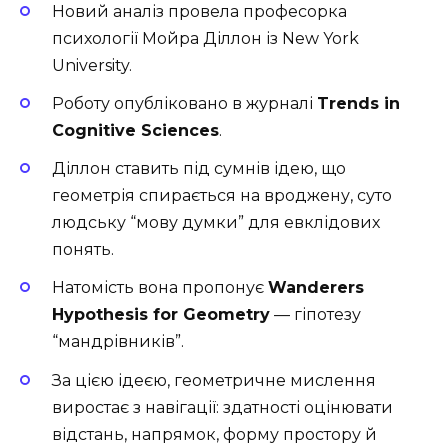
Новий аналіз провела професорка
психології Мойра Діллон із
New York
University
.
Роботу опубліковано в журналі
Trends in
Cognitive Sciences
.
Діллон ставить під сумнів ідею, що
геометрія спирається на вроджену, суто
людську “мову думки” для евклідових
понять.
Натомість вона пропонує
Wanderers
Hypothesis for Geometry
— гіпотезу
“мандрівників”.
За цією ідеєю, геометричне мислення
виростає з навігації: здатності оцінювати
відстань, напрямок, форму простору й