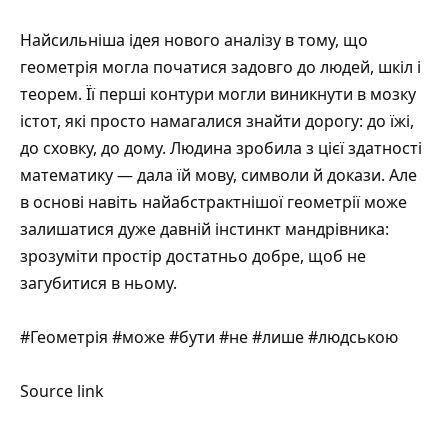
Найсильніша ідея нового аналізу в тому, що
геометрія могла початися задовго до людей, шкіл і
теорем. Її перші контури могли виникнути в мозку
істот, які просто намагалися знайти дорогу: до їжі,
до сховку, до дому. Людина зробила з цієї здатності
математику — дала їй мову, символи й докази. Але
в основі навіть найабстрактнішої геометрії може
залишатися дуже давній інстинкт мандрівника:
зрозуміти простір достатньо добре, щоб не
загубитися в ньому.
#Геометрія #може #бути #не #лише #людською
Source link