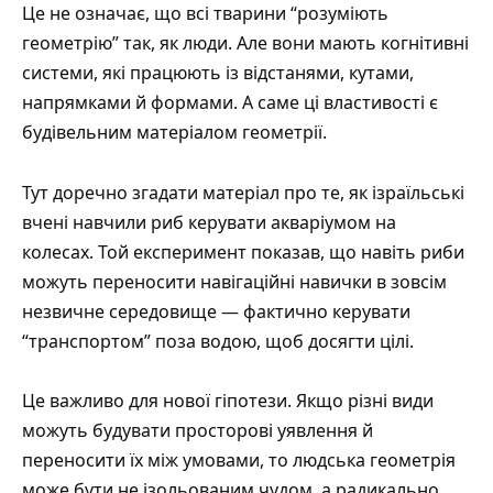
Це не означає, що всі тварини “розуміють
геометрію” так, як люди. Але вони мають когнітивні
системи, які працюють із відстанями, кутами,
напрямками й формами. А саме ці властивості є
будівельним матеріалом геометрії.
Тут доречно згадати матеріал про те, як
ізраїльські
вчені навчили риб керувати акваріумом на
колесах
. Той експеримент показав, що навіть риби
можуть переносити навігаційні навички в зовсім
незвичне середовище — фактично керувати
“транспортом” поза водою, щоб досягти цілі.
Це важливо для нової гіпотези. Якщо різні види
можуть будувати просторові уявлення й
переносити їх між умовами, то людська геометрія
може бути не ізольованим чудом, а радикально