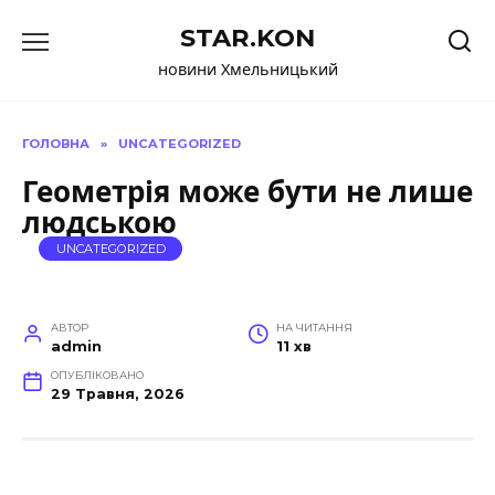
Перейти
STAR.KON
до
вмісту
новини Хмельницький
ГОЛОВНА
»
UNCATEGORIZED
Геометрія може бути не лише
людською
UNCATEGORIZED
АВТОР
НА ЧИТАННЯ
admin
11 хв
ОПУБЛІКОВАНО
29 Травня, 2026