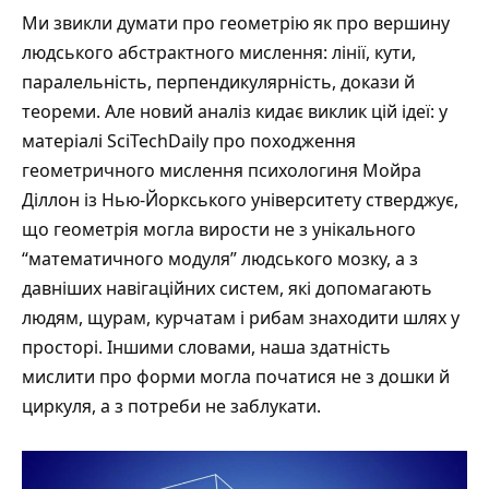
Ми звикли думати про геометрію як про вершину
людського абстрактного мислення: лінії, кути,
паралельність, перпендикулярність, докази й
теореми. Але новий аналіз кидає виклик цій ідеї: у
матеріалі
SciTechDaily про походження
геометричного мислення
психологиня Мойра
Діллон із Нью-Йоркського університету стверджує,
що геометрія могла вирости не з унікального
“математичного модуля” людського мозку, а з
давніших навігаційних систем, які допомагають
людям, щурам, курчатам і рибам знаходити шлях у
просторі. Іншими словами, наша здатність
мислити про форми могла початися не з дошки й
циркуля, а з потреби не заблукати.