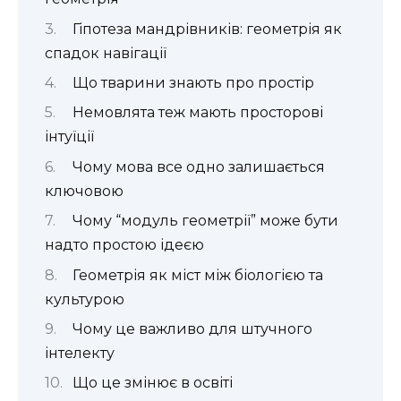
Гіпотеза мандрівників: геометрія як
спадок навігації
Що тварини знають про простір
Немовлята теж мають просторові
інтуїції
Чому мова все одно залишається
ключовою
Чому “модуль геометрії” може бути
надто простою ідеєю
Геометрія як міст між біологією та
культурою
Чому це важливо для штучного
інтелекту
Що це змінює в освіті