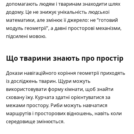
допомагають людям і тваринам знаходити шлях
додому. Це не знижує унікальність людської
математики, але змінює її джерело: не “готовий
модуль геометрії”, а давні просторові механізми,
підсилені мовою.
Що тварини знають про простір
Докази навігаційного коріння геометрії приходять
із досліджень тварин. Щури можуть
використовувати форму кімнати, щоб знайти
сховану їжу. Курчата здатні орієнтуватися за
межами простору. Риби можуть навчатися
маршрутів і просторових відношень, навіть коли
середовище змінюється.