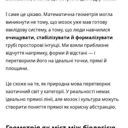
І саме це цікаво. Математична геометрія могла
виникнути не тому, що мозок уже мав готову
евклідову систему, а тому, що люди навчилися
очищувати, стабілізувати й формалізувати
грубі просторові інтуїції. Ми взяли приблизне
відчуття напрямку, форми й відстані — і
перетворили його на ідеальні точки, прямі й
площини.
Це схоже на те, як природна мова перетворює
хаотичний світ у категорії. У реальності немає
ідеально прямої лінії, але мозок і культура можуть
створити поняття прямої як корисну абстракцію.
Геометрія як міст між біологією