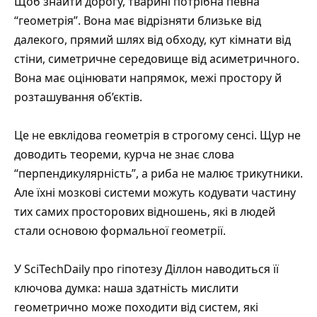
Щоб знайти дорогу, тварині потрібна певна
“геометрія”. Вона має відрізняти близьке від
далекого, прямий шлях від обходу, кут кімнати від
стіни, симетричне середовище від асиметричного.
Вона має оцінювати напрямок, межі простору й
розташування об’єктів.
Це не евклідова геометрія в строгому сенсі. Щур не
доводить теореми, курча не знає слова
“перпендикулярність”, а риба не малює трикутники.
Але їхні мозкові системи можуть кодувати частину
тих самих просторових відношень, які в людей
стали основою формальної геометрії.
У
SciTechDaily про гіпотезу Діллон
наводиться її
ключова думка: наша здатність мислити
геометрично може походити від систем, які