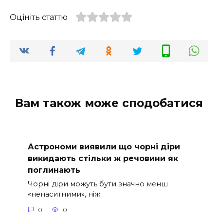
Оцініть статтю
Вам також може сподобатися
Астрономи виявили що чорні діри
викидають стільки ж речовини як
поглинають
Чорні діри можуть бути значно менш
«ненаситними», ніж
0
0