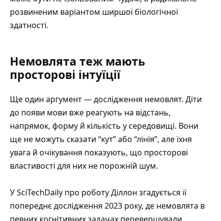
розвиненим варіантом ширшої біологічної
здатності.
Немовлята теж мають
просторові інтуїції
Ще один аргумент — дослідження немовлят. Діти
до появи мови вже реагують на відстань,
напрямок, форму й кількість у середовищі. Вони
ще не можуть сказати “кут” або “лінія”, але їхня
увага й очікування показують, що просторові
властивості для них не порожній шум.
У
SciTechDaily про роботу Діллон
згадується її
попереднє дослідження 2023 року, де немовлята в
певних когнітивних задачах перевершували