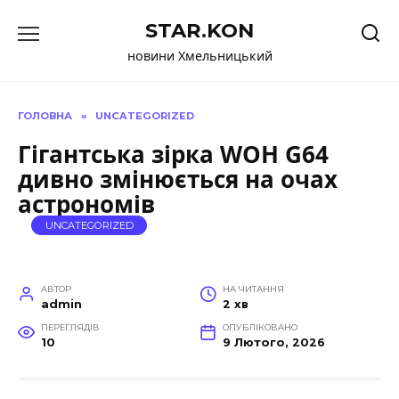
Перейти
STAR.KON
до
вмісту
новини Хмельницький
ГОЛОВНА
»
UNCATEGORIZED
Гігантська зірка WOH G64
дивно змінюється на очах
астрономів
UNCATEGORIZED
АВТОР
НА ЧИТАННЯ
admin
2 хв
ПЕРЕГЛЯДІВ
ОПУБЛІКОВАНО
10
9 Лютого, 2026