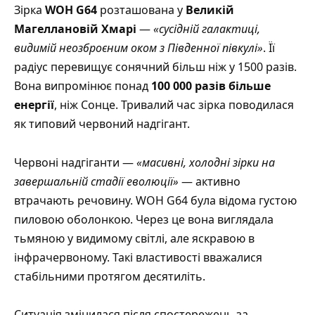
Зірка
WOH G64
розташована у
Великій
Магеллановій Хмарі
—
«сусідній галактиці,
видимій неозброєним оком з Південної півкулі»
. Її
радіус перевищує сонячний більш ніж у 1500 разів.
Вона випромінює понад
100 000 разів більше
енергії
, ніж Сонце. Тривалий час зірка поводилася
як типовий червоний надгігант.
Червоні надгіганти —
«масивні, холодні зірки на
завершальній стадії еволюції»
— активно
втрачають речовину. WOH G64 була відома густою
пиловою оболонкою. Через це вона виглядала
тьмяною у видимому світлі, але яскравою в
інфрачервоному. Такі властивості вважалися
стабільними протягом десятиліть.
Ситуація змінилася після спостережень за