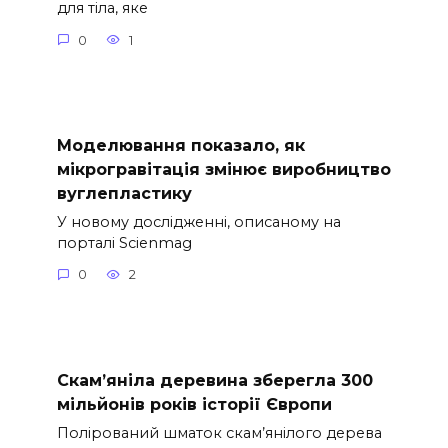
для тіла, яке
0
1
Моделювання показало, як
мікрогравітація змінює виробництво
вуглепластику
У новому дослідженні, описаному на
порталі Scienmag
0
2
Скам’яніла деревина зберегла 300
мільйонів років історії Європи
Полірований шматок скам’янілого дерева