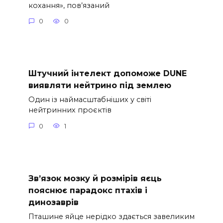
кохання», пов’язаний
0
0
Штучний інтелект допоможе DUNE
виявляти нейтрино під землею
Один із наймасштабніших у світі
нейтринних проєктів
0
1
Зв’язок мозку й розмірів яєць
пояснює парадокс птахів і
динозаврів
Пташине яйце нерідко здається завеликим