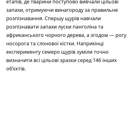
етапів, де тварини поступово вивчали цільові
запахи, отримуючи винагороду за правильне
розпізнавання. Спершу щурів навчали
розпізнавати запахи луски панголіна та
африканського чорного дерева, а згодом — рогу
носорога та слонової кістки. Наприкінці
експерименту семеро щурів зуміли точно
визначити всі цільові зразки серед 146 інших
об’єктів.