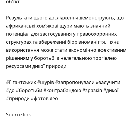
об’єкт.
Результати цього дослідження демонструють, що
африканські хом’якові щури мають значний
потенціал для застосування у правоохоронних
структурах та збереженні біорізноманіття, і їхнє
використання може стати економічно ефективним
рішенням у боротьбі з нелегальною торгівлею
ресурсами дикої природи.
#Гігантських #щурів #запропонували #залучити
#до #боротьби #контрабандою #зразків #дикої
#природи #фотовідео
Source link