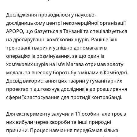
Дослідження проводилося у науково-
дослідницькому центрі некомерційної організації
APOPO, що базується в Танзанії та спеціалізується
на дресируванні хом’якових щурів. Раніше їхні
треновані тварини успішно допомагали в
операціях із розмінування, за що один із
хом’якових щурів на ім’я Магава отримав золоту
медаль за внесок у боротьбу з мінами в Камбоджі.
Досвід використання цих тварин у гуманітарних
проектах підштовхнув дослідників до розширення
сфери їх застосування для протидії контрабанді.
Для експерименту залучили 11 особин, але троє з
них вибули через хвороби та інші природні
причини. Процес навчання передбачав кілька