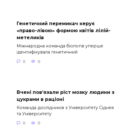
Генетичний перемикач керує
«право-лівою» формою квітів лілій-
метеликів
Міжнародна команда біологів уперше
ідентифікувала генетичний
0
0
Вчені пов’язали ріст мозку людини з
цукрами в раціоні
Команда дослідників з Університету Сіднея
та Університету
0
0