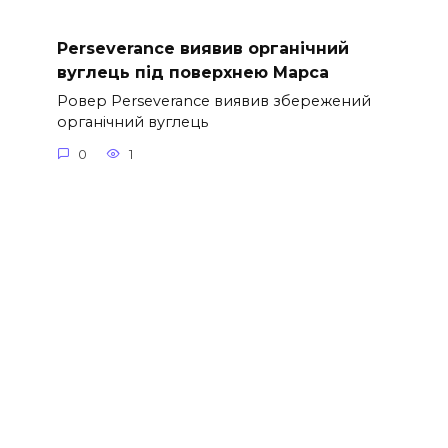
Perseverance виявив органічний
вуглець під поверхнею Марса
Ровер Perseverance виявив збережений
органічний вуглець
0
1