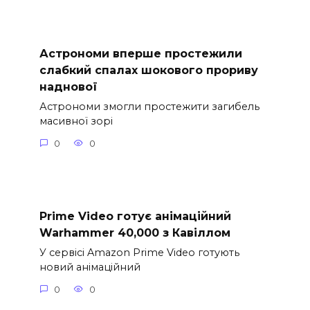
Астрономи вперше простежили
слабкий спалах шокового прориву
наднової
Астрономи змогли простежити загибель
масивної зорі
0
0
Prime Video готує анімаційний
Warhammer 40,000 з Кавіллом
У сервісі Amazon Prime Video готують
новий анімаційний
0
0