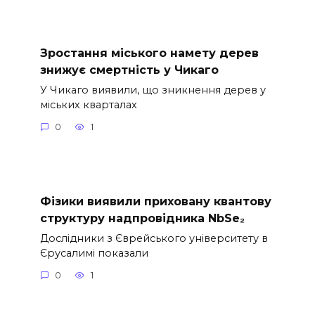
Зростання міського намету дерев
знижує смертність у Чикаго
У Чикаго виявили, що зникнення дерев у
міських кварталах
0
1
Фізики виявили приховану квантову
структуру надпровідника NbSe₂
Дослідники з Єврейського університету в
Єрусалимі показали
0
1