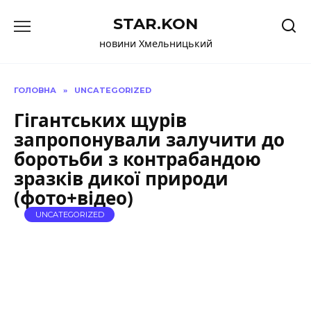
Перейти
STAR.KON
до
вмісту
новини Хмельницький
ГОЛОВНА
»
UNCATEGORIZED
Гігантських щурів
запропонували залучити до
боротьби з контрабандою
зразків дикої природи
(фото+відео)
UNCATEGORIZED