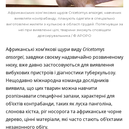
Африканських хом’якових щурів Cricetomys ansorgei, навчених
виявляти контрабанду, планують одягати в спеціально
виготовлені жилети з кулькою в області грудей. Потягнувши за
неї при виявленні цілі, тварини зможуть сповіщати
дресирувальника / © APOPO
Африканські хом’якові щури виду
Cricetomys
ansorgei
, завдяки своєму надзвичайно розвиненому
нюху, вже давно застосовуються для виявлення
вибухових пристроїв і діагностики туберкульозу.
Нещодавно міжнародна команда дослідників
виявила, що цих тварин можна навчити
розпізнавати специфічні запахи, характерні для
об’єктів контрабанди, таких як луска панголіна,
слонова кістка, ріг носорога та африканське чорне
дерево, цінні матеріали, які часто стають об’єктами
незаконного обігу.