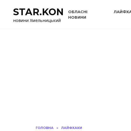
Перейти
STAR.KON
до
ОБЛАСНІ
ЛАЙФХ
вмісту
НОВИНИ
новини Хмельницький
ГОЛОВНА
»
ЛАЙФХАКИ