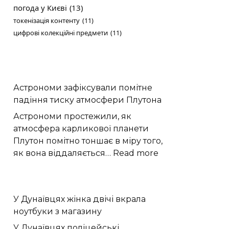
погода у Києві
(13)
токенізація контенту
(11)
цифрові колекційні предмети
(11)
Астрономи зафіксували помітне
падіння тиску атмосфери Плутона
Астрономи простежили, як
атмосфера карликової планети
Плутон помітно тоншає в міру того,
:
як вона віддаляється…
Read more
Астрономи
зафіксували
помітне
У Дунаївцях жінка двічі вкрала
падіння
ноутбуки з магазину
тиску
атмосфери
У Дунаївцях поліцейські