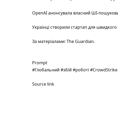
OpenAI анонсувала власний ШІ-пошуков
Українці створили стартап для швидкого 
За матеріалами:
The Guardian
.
Prompt
#Глобальний #збій #роботі #CrowdStrik
Source link