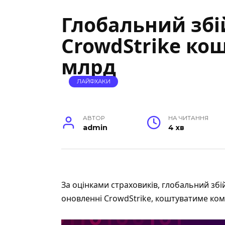
Глобальний збій
CrowdStrike ко
млрд
ЛАЙФХАКИ
АВТОР
НА ЧИТАННЯ
admin
4 хв
За оцінками страховиків,
глобальний збій
оновленні CrowdStrike, коштуватиме комп