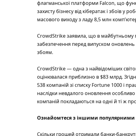
флагманської платформи Falcon, що функ
захисту бізнесу від кібератак і збоїв у р
масового виходу з ладу 8,5 млн комп’юте
CrowdStrike заявила, що в майбутньому
забезпечення перед випуском оновлень і
збоям.
CrowdStrike — одна з найвідоміших світо
оцінювалася приблизно в $83 млрд. Згідно
538 компаній зі списку Fortune 1000 і пр
наслідки невдалого оновлення особливо
компаній покладаються на одні й ті ж про
Ознайомтеся з іншими популярними 
Скільки грошей отримали банки-банкрут