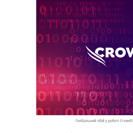
Глобальний збій у роботі CrowdS