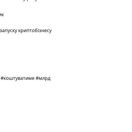
ик
запуску криптобізнесу
e #коштуватиме #млрд