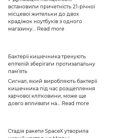
Плутона
встановили причетність 21-річної
місцевої жительки до двох
крадіжок ноутбуків з одного
:
магазину…
Read more
У
Дунаївцях
жінка
Бактерії кишечника тренують
двічі
епітелій зберігати протизапальну
вкрала
пам’ять
ноутбуки
з
Сигнал, який виробляють бактерії
магазину
кишечника під час розщеплення
харчової клітковини, може ще
:
довго впливати на…
Read more
Бактерії
кишечника
тренують
Стадія ракети SpaceX утворила
епітелій