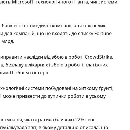
ють Microsoft, технологічного гіганта, чиї системи
анківські та медичні компанії, а також великі
ки для компаній, що не входять до списку Fortune
8 млрд.
иправити наслідки від збою в роботі CrowdStrike,
в, безладу в лікарнях і збою в роботі платіжних
м ІТ-збоєм в історії.
хнологічні системи побудовані на хиткому ґрунті,
і може призвести до зупинки роботи в усьому
компанія, яка втратила близько 22% своєї
публікувала звіт, в якому детально описала, що