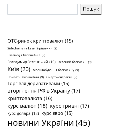
Пошук
OTC-ринок криптовалют
(15)
Sidechains та Layer 2-рішення
(9)
Взаємодія блокчейнів
(9)
Володимир Зеленський
(10)
Зелений блокчейн
(9)
Київ
(20)
Масштабування блокчейну
(9)
Приватні блокчейни
(9)
Смарт-контракти
(9)
Торгівля деривативами
(15)
вторгнення РФ в Україну
(17)
криптовалюта
(16)
курс валют
(18)
курс гривні
(17)
курс євро
(15)
курс долара
(12)
новини України
(45)