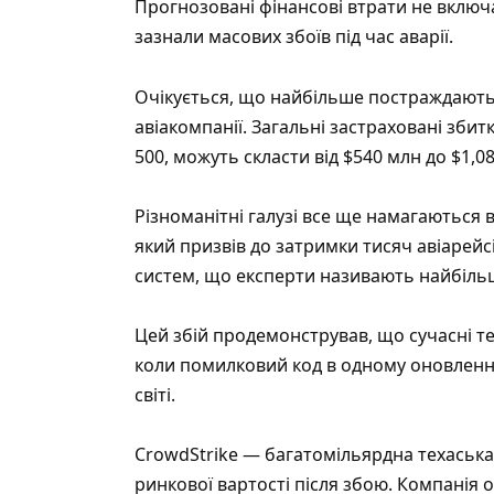
Прогнозовані фінансові втрати не включа
зазнали масових збоїв під час аварії.
Очікується, що найбільше постраждають б
авіакомпанії. Загальні застраховані збит
500, можуть скласти від $540 млн до $1,0
Різноманітні галузі все ще намагаються в
який призвів до затримки тисяч авіарейсі
систем, що експерти називають найбільши
Цей збій продемонстрував, що сучасні те
коли помилковий код в одному оновленн
світі.
CrowdStrike — багатомільярдна техаська 
ринкової вартості після збою. Компанія о