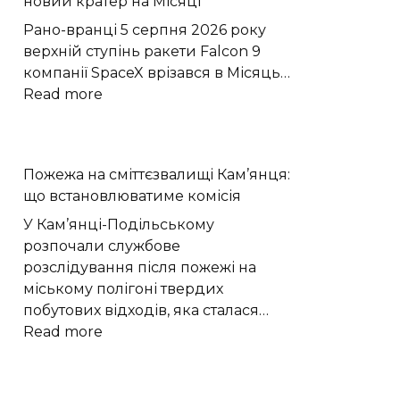
новий кратер на Місяці
зберігати
протизапальну
Рано-вранці 5 серпня 2026 року
пам’ять
верхній ступінь ракети Falcon 9
компанії SpaceX врізався в Місяць…
:
Read more
Стадія
ракети
SpaceX
Пожежа на сміттєзвалищі Кам’янця:
утворила
що встановлюватиме комісія
новий
кратер
У Кам’янці-Подільському
на
розпочали службове
Місяці
розслідування після пожежі на
міському полігоні твердих
побутових відходів, яка сталася…
:
Read more
Пожежа
на
сміттєзвалищі