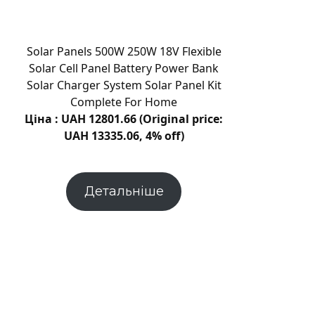
Кам’янця:
що
встановлюватиме
Solar Panels 500W 250W 18V Flexible
комісія
Solar Cell Panel Battery Power Bank
Solar Charger System Solar Panel Kit
Complete For Home
Ціна : UAH 12801.66 (Original price:
UAH 13335.06, 4% off)
Детальніше