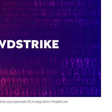
trike коштуватиме $5,4 млрд Фото: freepik.com