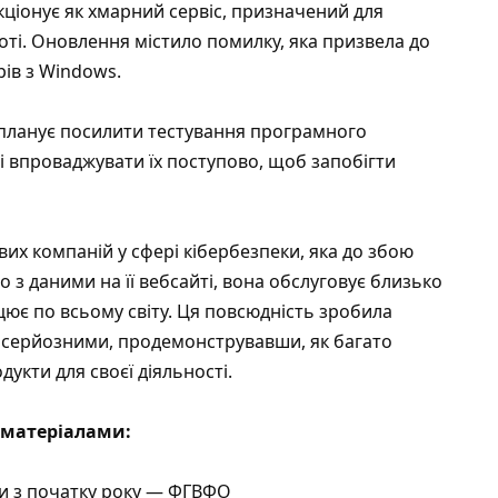
ціонує як хмарний сервіс, призначений для
оботі. Оновлення містило помилку, яка призвела до
рів з Windows.
 планує посилити тестування програмного
 впроваджувати їх поступово, щоб запобігти
вих компаній у сфері кібербезпеки, яка до збою
 з даними на її вебсайті, вона обслуговує близько
ацює по всьому світу. Ця повсюдність зробила
 серйозними, продемонструвавши, як багато
дукти для своєї діяльності.
матеріалами:
и з початку року — ФГВФО