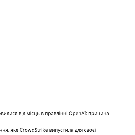
овилися від місць в правлінні OpenAI: причина
я, яке CrowdStrike випустила для своєї