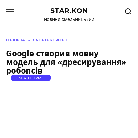
Перейти
STAR.KON
до
вмісту
новини Хмельницький
ГОЛОВНА
»
UNCATEGORIZED
Google створив мовну
модель для «дресирування»
робопсів
UNCATEGORIZED