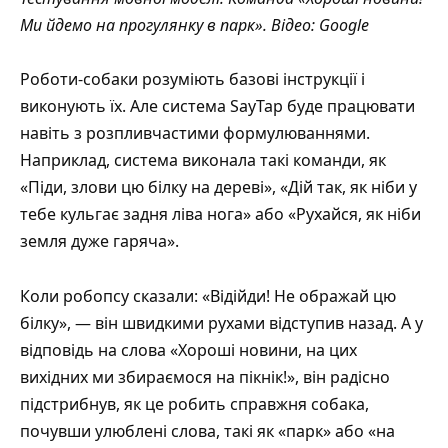
Ми йдемо на прогулянку в парк».
Відео
: Google
Роботи-собаки розуміють базові інструкції і
виконують їх. Але система SayTap буде працювати
навіть з розпливчастими формулюваннями.
Наприклад, система виконала такі команди, як
«Піди, злови цю білку на дереві», «Дій так, як ніби у
тебе кульгає задня ліва нога» або «Рухайся, як ніби
земля дуже гаряча».
Коли робопсу сказали: «Відійди! Не ображай цю
білку», — він швидкими рухами відступив назад. А у
відповідь на слова «Хороші новини, на цих
вихідних ми збираємося на пікнік!», він радісно
підстрибнув, як це робить справжня собака,
почувши улюблені слова, такі як «парк» або «на