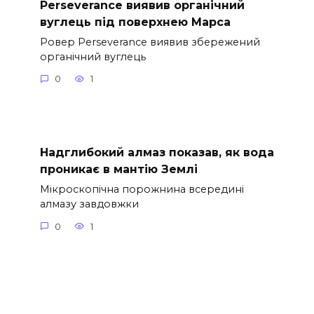
Perseverance виявив органічний
вуглець під поверхнею Марса
Ровер Perseverance виявив збережений
органічний вуглець
0
1
Надглибокий алмаз показав, як вода
проникає в мантію Землі
Мікроскопічна порожнина всередині
алмазу завдовжки
0
1