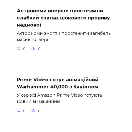
Астрономи вперше простежили
слабкий спалах шокового прориву
наднової
Астрономи змогли простежити загибель
масивної зорі
0
0
Prime Video готує анімаційний
Warhammer 40,000 з Кавіллом
У сервісі Amazon Prime Video готують
новий анімаційний
0
0