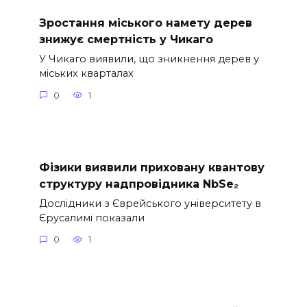
Зростання міського намету дерев
знижує смертність у Чикаго
У Чикаго виявили, що зникнення дерев у
міських кварталах
0
1
Фізики виявили приховану квантову
структуру надпровідника NbSe₂
Дослідники з Єврейського університету в
Єрусалимі показали
0
1