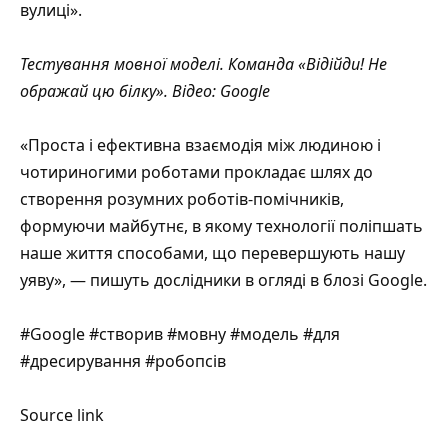
вулиці».
Тестування мовної моделі. Команда «Відійди! Не
ображай цю білку».
Відео
: Google
«Проста і ефективна взаємодія між людиною і
чотириногими роботами прокладає шлях до
створення розумних роботів-помічників,
формуючи майбутнє, в якому технології поліпшать
наше життя способами, що перевершують нашу
уяву», — пишуть дослідники в огляді в блозі Google.
#Google #створив #мовну #модель #для
#дресирування #робопсів
Source link