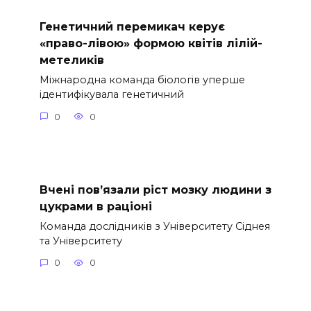
Генетичний перемикач керує
«право-лівою» формою квітів лілій-
метеликів
Міжнародна команда біологів уперше
ідентифікувала генетичний
0
0
Вчені пов’язали ріст мозку людини з
цукрами в раціоні
Команда дослідників з Університету Сіднея
та Університету
0
0