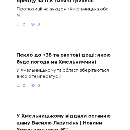
оренду за 11,6 тисячі гривень
Пропозиції на аукціон «Хмельницька обл.,
м.
0
0
Пекло до +38 та раптові дощі: якою
буде погода на Хмельниччині
У Хмельницькому та області зберігаються
високі температури
0
0
У Хмельницькому віддали останню
шану Василю Лазуткіну | Новини
Хмельницького “Є”