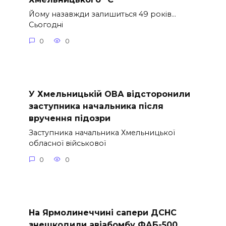
Йому назавжди залишиться 49 років…
Сьогодні
0
0
У Хмельницькій ОВА відсторонили
заступника начальника після
вручення підозри
Заступника начальника Хмельницької
обласної військової
0
0
На Ярмолинеччині сапери ДСНС
знешкодили авіабомбу ФАБ-500