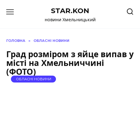
Перейти
STAR.KON
до
вмісту
новини Хмельницький
ГОЛОВНА
»
ОБЛАСНІ НОВИНИ
Град розміром з яйце випав у
місті на Хмельниччині
(ФОТО)
ОБЛАСНІ НОВИНИ