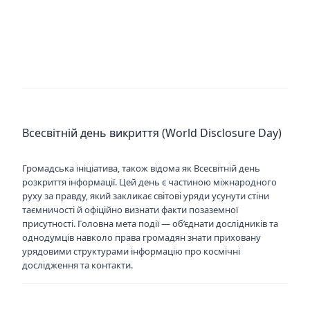
Всесвітній день викриття (World Disclosure Day)
Громадська ініціатива, також відома як Всесвітній день
розкриття інформації. Цей день є частиною міжнародного
руху за правду, який закликає світові уряди усунути стіни
таємничості й офіційно визнати факти позаземної
присутності. Головна мета події — об’єднати дослідників та
однодумців навколо права громадян знати приховану
урядовими структурами інформацію про космічні
дослідження та контакти.