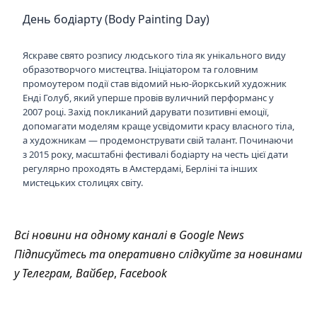
День бодіарту (Body Painting Day)
Яскраве свято розпису людського тіла як унікального виду
образотворчого мистецтва. Ініціатором та головним
промоутером події став відомий нью-йоркський художник
Енді Голуб, який уперше провів вуличний перформанс у
2007 році. Захід покликаний дарувати позитивні емоції,
допомагати моделям краще усвідомити красу власного тіла,
а художникам — продемонструвати свій талант. Починаючи
з 2015 року, масштабні фестивалі бодіарту на честь цієї дати
регулярно проходять в Амстердамі, Берліні та інших
мистецьких столицях світу.
Всі новини на одному каналі в
Google News
Підписуйтесь та оперативно слідкуйте за новинами
у
Телеграм
,
Вайбер
,
Facebook