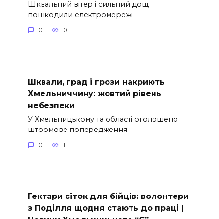
Шквальний вітер і сильний дощ
пошкодили електромережі
0
0
Шквали, град і грози накриють
Хмельниччину: жовтий рівень
небезпеки
У Хмельницькому та області оголошено
штормове попередження
0
1
Гектари сіток для бійців: волонтери
з Поділля щодня стають до праці |