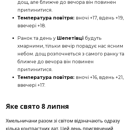
дощ, але ближче до вечора він повинен
припинитися.
Температура повітря:
вночі +17, вдень +19,
ввечері +18.
Ранок та день у
Шепетівці
будуть
хмарними, тільки вечір порадує нас ясним
небом. дощ розпочнеться з самого ранку та
ближче до вечора він повинен
припинитися.
Температура повітря:
вночі +16, вдень +21,
ввечері +17.
Яке свято 8 липня
Хмельничани разом зі світом відзначають одразу
кілька контрастних дат. Цей день присвячений