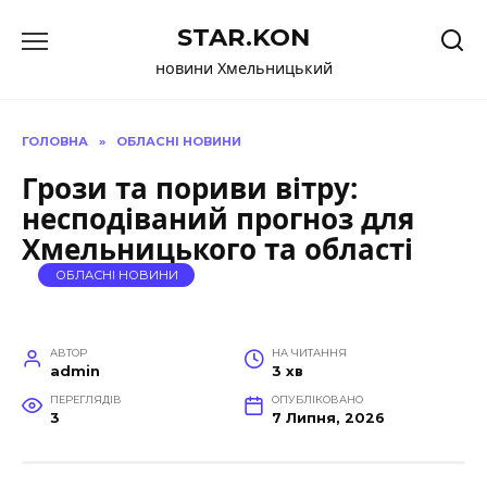
Перейти
STAR.KON
до
вмісту
новини Хмельницький
ГОЛОВНА
»
ОБЛАСНІ НОВИНИ
Грози та пориви вітру:
несподіваний прогноз для
Хмельницького та області
ОБЛАСНІ НОВИНИ
АВТОР
НА ЧИТАННЯ
admin
3 хв
ПЕРЕГЛЯДІВ
ОПУБЛІКОВАНО
3
7 Липня, 2026