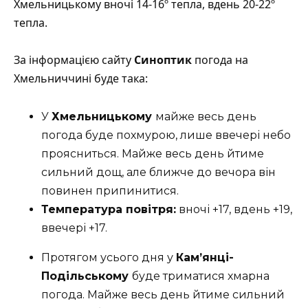
Хмельницькому вночі 14-16º тепла, вдень 20-22º
тепла.
За інформацією сайту
Синоптик
погода на
Хмельниччині буде така:
У
Хмельницькому
майже весь день
погода буде похмурою, лише ввечері небо
проясниться. Майже весь день йтиме
сильний дощ, але ближче до вечора він
повинен припинитися.
Температура повітря:
вночі +17, вдень +19,
ввечері +17.
Протягом усього дня у
Кам’янці-
Подільському
буде триматися хмарна
погода. Майже весь день йтиме сильний