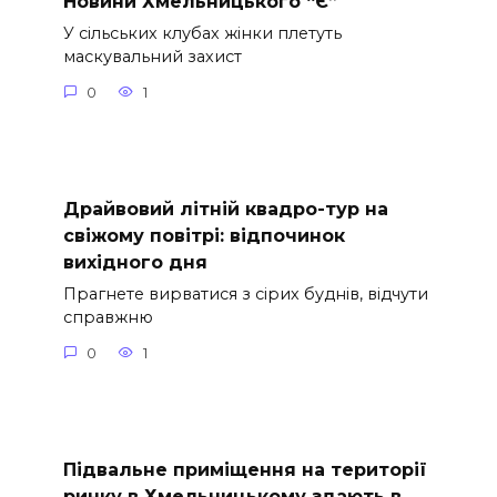
Новини Хмельницького “Є”
У сільських клубах жінки плетуть
маскувальний захист
0
1
Драйвовий літній квадро-тур на
свіжому повітрі: відпочинок
вихідного дня
Прагнете вирватися з сірих буднів, відчути
справжню
0
1
Підвальне приміщення на території
ринку в Хмельницькому здають в