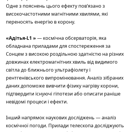
Одне з пояснень цього ефекту пов’язано з
високочастотними магнітними хвилями, які
переносять енергію в корону.
«Адітья-L1 »
— космічна обсерваторія, яка
обладнана
приладами для спостереження за
Сонцем з високою роздільною здатністю на різних
довжинах електромагнітних хвиль від видимого
світла до ближнього ультрафіолету і
рентгенівського випромінювання. Аналіз зібраних
даних допоможе вивчити фізику нагріву корони,
підтвердити існуючі гіпотези або описати раніше
невідомі процеси і ефекти.
Інший напрямок наукових досліджень — аналіз
космічної погоди. Прилади телескопа досліджують