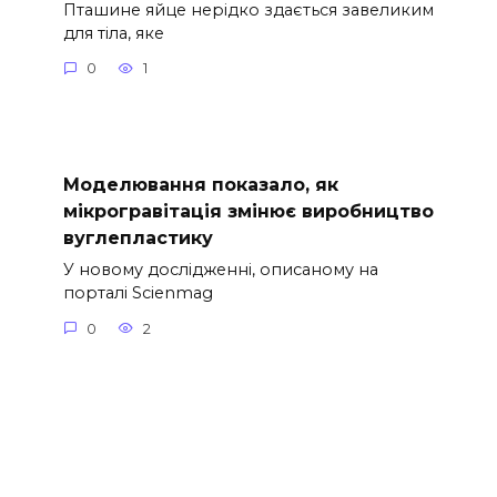
Пташине яйце нерідко здається завеликим
для тіла, яке
0
1
Моделювання показало, як
мікрогравітація змінює виробництво
вуглепластику
У новому дослідженні, описаному на
порталі Scienmag
0
2