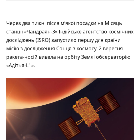
Через два тижні після м’якої посадки на Місяць
станції «Чандраян-3» Індійське агентство космічних
досліджень (ISRO)
запустило
першу для країни
місію з дослідження Сонця з космосу. 2 вересня
ракета-носій вивела на орбіту Землі обсерваторію
«Адітья-L1».