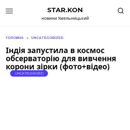
Перейти
STAR.KON
до
вмісту
новини Хмельницький
ГОЛОВНА
»
UNCATEGORIZED
Індія запустила в космос
обсерваторію для вивчення
корони зірки (фото+відео)
UNCATEGORIZED