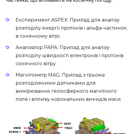
частинки, що впливають на космічну погоду:
Експеримент ASPEX. Прилад для аналізу
розподілу енергії протонів і альфа-частинок
в сонячному вітрі.
Аналізатор PAPA. Прилад для аналізу
розподілу швидкості електронів і протонів
сонячного вітру.
Магнітометр MAG. Прилад з трьома
розподіленими датчиками для
вимірювання геліосферного магнітного
поля і впливу корональних викидів маси.