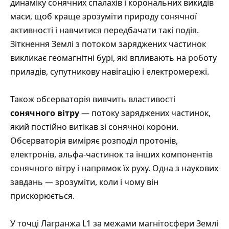
динаміку сонячних спалахів і корональних викидів
маси, щоб краще зрозуміти природу сонячної
активності і навчитися передбачати такі подія.
Зіткнення Землі з потоком заряджених частинок
викликає геомагнітні бурі, які впливають на роботу
приладів, супутникову навігацію і електромережі.
Також обсерваторія вивчить властивості
сонячного вітру
— потоку заряджених частинок,
який постійно витікав зі сонячної корони.
Обсерваторія виміряє розподіл протонів,
електронів, альфа-частинок та інших компонентів
сонячного вітру і напрямок їх руху. Одна з наукових
завдань — зрозуміти, коли і чому він
прискорюється.
У точці Лагранжа L1 за межами магнітосфери Землі