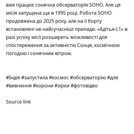
вже працює сонячна обсерваторія SOHO. Але ця
місія запущена ще в 1995 році. Робота SOHO
продовжена до 2025 року, але на її борту
встановлені не найсучасніші прилади. «Адітья-L1» в
разі успіху місії розширить можливості для
спостереження за активністю Сонця, космічною
погодою і сонячним вітром.
#Індія #запустила #космос #обсерваторію #для
#вивчення #корони #зірки #фотовідео
Source link