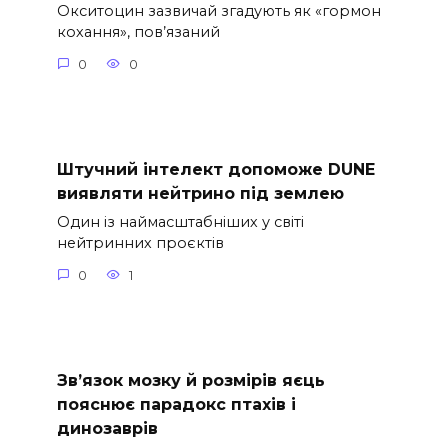
Окситоцин зазвичай згадують як «гормон
кохання», пов’язаний
0
0
Штучний інтелект допоможе DUNE
виявляти нейтрино під землею
Один із наймасштабніших у світі
нейтринних проєктів
0
1
Зв’язок мозку й розмірів яєць
пояснює парадокс птахів і
динозаврів