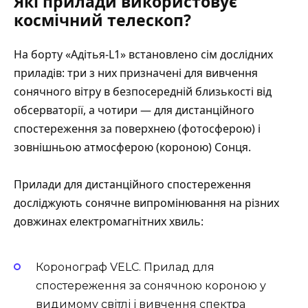
Які прилади використовує
космічний телескоп?
На борту «Адітья-L1»
встановлено
сім дослідних
приладів: три з них призначені для вивчення
сонячного вітру в безпосередній близькості від
обсерваторії, а чотири — для дистанційного
спостереження за поверхнею (фотосферою) і
зовнішньою атмосферою (короною) Сонця.
Прилади для дистанційного спостереження
досліджують
сонячне випромінювання на різних
довжинах електромагнітних хвиль:
Коронограф VELC. Прилад для
спостереження за сонячною короною у
видимому світлі і вивчення спектра