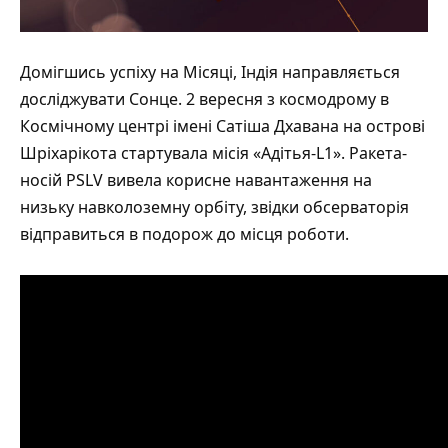
Домігшись успіху на Місяці, Індія направляється
досліджувати Сонце. 2 вересня з космодрому в
Космічному центрі імені Сатіша Дхавана на острові
Шріхарікота
стартувала
місія «Адітья-L1». Ракета-
носій PSLV вивела корисне навантаження на
низьку навколоземну орбіту, звідки обсерваторія
відправиться в подорож до місця роботи.