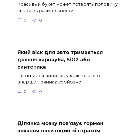
Красивый букет может потерять половину
своей выразительности
0
0
Який віск для авто тримається
довше: карнауба, SiO2 або
синтетика
Це питання виникає у кожного, хто
вперше починає серйозно
0
0
Ділянка мозку пов’язує гормон
кохання окситоцин зі страхом