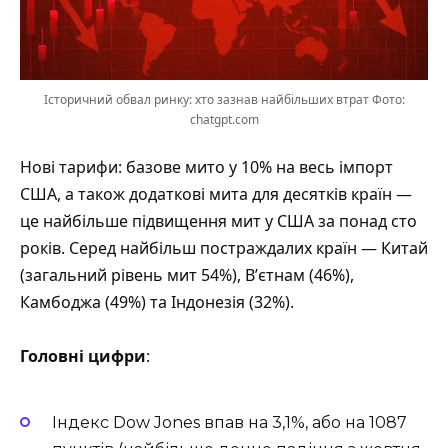
Історичний обвал ринку: хто зазнав найбільших втрат Фото:
chatgpt.com
Нові тарифи: базове мито у 10% на весь імпорт
США, а також додаткові мита для десятків країн —
це найбільше підвищення мит у США за понад сто
років. Серед найбільш постраждалих країн — Китай
(загальний рівень мит 54%), Вʼєтнам (46%),
Камбоджа (49%) та Індонезія (32%).
Головні цифри
:
Індекс Dow Jones впав на 3,1%, або на 1087