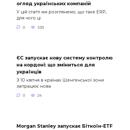
огляд українських компаній
У цій статті ми розглянемо, що таке ERP,
для чого ці
0
359
ЄС запускає нову систему контролю
на кордоні: що зміниться для
українців
З 10 квітня в країнах Шенгенської зони
запрацює нова
0
24
Morgan Stanley запускає Біткоїн-ETF