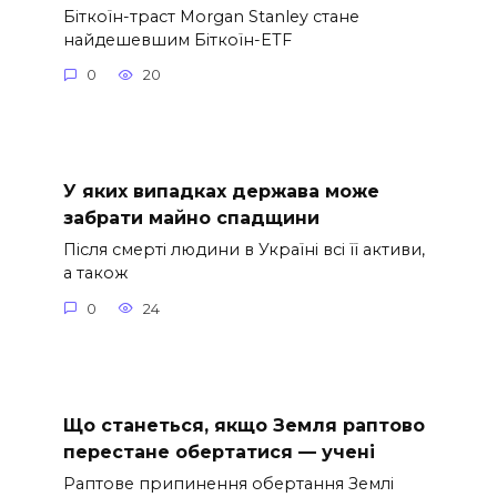
Біткоїн-траст Morgan Stanley стане
найдешевшим Біткоїн-ETF
0
20
У яких випадках держава може
забрати майно спадщини
Після смерті людини в Україні всі її активи,
а також
0
24
Що станеться, якщо Земля раптово
перестане обертатися — учені
Раптове припинення обертання Землі