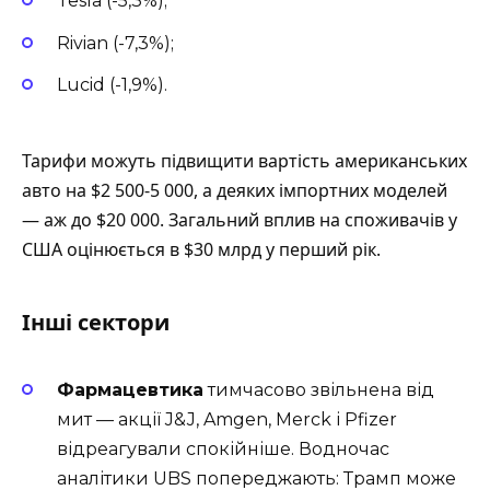
Tesla (-5,3%);
Rivian (-7,3%);
Lucid (-1,9%).
Тарифи можуть підвищити вартість американських
авто на $2 500-5 000, а деяких імпортних моделей
— аж до $20 000. Загальний вплив на споживачів у
США оцінюється в $30 млрд у перший рік.
Інші сектори
Фармацевтика
тимчасово звільнена від
мит — акції J&J, Amgen, Merck і Pfizer
відреагували спокійніше. Водночас
аналітики UBS попереджають: Трамп може