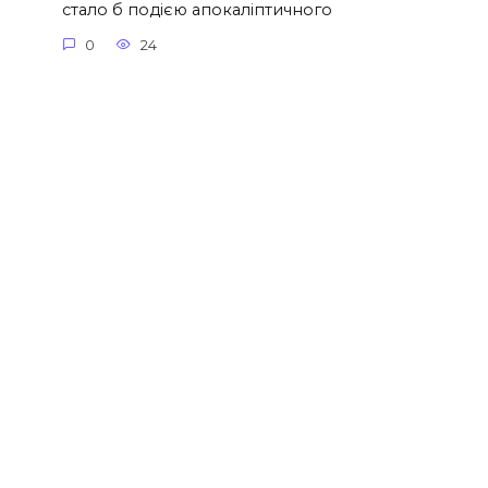
стало б подією апокаліптичного
0
24