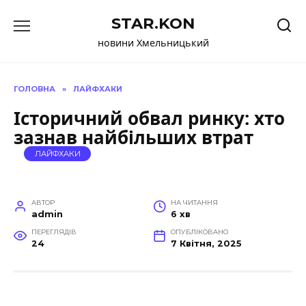
Перейти
STAR.KON
до
вмісту
новини Хмельницький
ГОЛОВНА
»
ЛАЙФХАКИ
Історичний обвал ринку: хто
зазнав найбільших втрат
ЛАЙФХАКИ
АВТОР
НА ЧИТАННЯ
admin
6 хв
ПЕРЕГЛЯДІВ
ОПУБЛІКОВАНО
24
7 Квітня, 2025