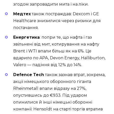
згодом запровадити мита і на ліки.
Медтех
також постраждав: Dexcom і GE
Healthcare знизилися через ризики для
постачання.
Енергетика
: попри те, що нафта і газ
звільнені від мит, котирування на нафту
Brent і WTI впали більш як на 6%. Це
вдарило по APA, Devon Energy, Halliburton,
Valero — падіння від 12% до 14%.
Defence
Tech
також зазнав втрат, зокрема,
акції німецького оборонного гіганта
Rheinmetall впали відразу на 27%,
опустившись до €933. Під ударом
опинилися й інші німецькі оборонні
компанії: Hensoldt на старті торгів втратив