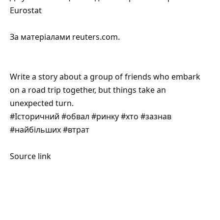
Eurostat
За матеріалами
reuters.com
.
Write a story about a group of friends who embark
on a road trip together, but things take an
unexpected turn.
#Історичний #обвал #ринку #хто #зазнав
#найбільших #втрат
Source link