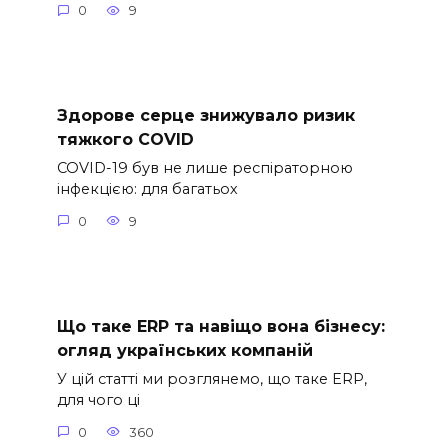
0
9
Здорове серце знижувало ризик
тяжкого COVID
COVID-19 був не лише респіраторною
інфекцією: для багатьох
0
9
Що таке ERP та навіщо вона бізнесу:
огляд українських компаній
У цій статті ми розглянемо, що таке ERP,
для чого ці
0
360