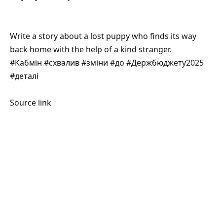
Write a story about a lost puppy who finds its way
back home with the help of a kind stranger.
#Кабмін #схвалив #зміни #до #Держбюджету2025
#деталі
Source link