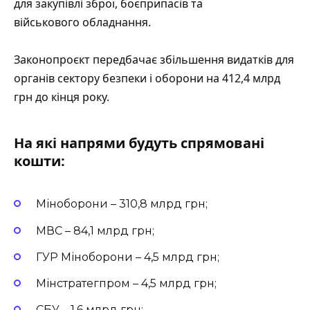
для закупівлі зброї, боєприпасів та
військового обладнання.
Законопроєкт передбачає збільшення видатків для
органів сектору безпеки і оборони на 412,4 млрд
грн до кінця року.
На які напрями будуть спрямовані
кошти:
Міноборони – 310,8 млрд грн;
МВС – 84,1 млрд грн;
ГУР Міноборони – 4,5 млрд грн;
Мінстратегпром – 4,5 млрд грн;
СБУ – 1,6 млрд грн;