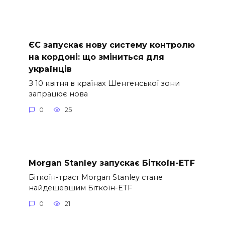
ЄС запускає нову систему контролю
на кордоні: що зміниться для
українців
З 10 квітня в країнах Шенгенської зони
запрацює нова
0
25
Morgan Stanley запускає Біткоїн-ETF
Біткоїн-траст Morgan Stanley стане
найдешевшим Біткоїн-ETF
0
21