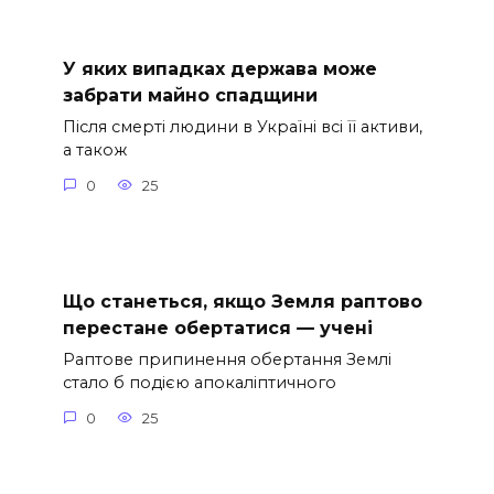
У яких випадках держава може
забрати майно спадщини
Після смерті людини в Україні всі її активи,
а також
0
25
Що станеться, якщо Земля раптово
перестане обертатися — учені
Раптове припинення обертання Землі
стало б подією апокаліптичного
0
25