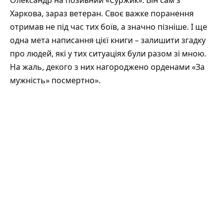
Олександр на позивний «Суржик». Він сам з
Харкова, зараз ветеран. Своє важке поранення
отримав не під час тих боїв, а значно пізніше. І ще
одна мета написання цієї книги – залишити згадку
про людей, які у тих ситуаціях були разом зі мною.
На жаль, декого з них нагороджено орденами «За
мужність» посмертно».