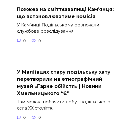
Пожежа на сміттєзвалищі Кам’янця:
що встановлюватиме комісія
У Кам’янці-Подільському розпочали
службове розслідування
0
0
У Маліївцях стару подільську хату
перетворили на етнографічний
музей «Гарне обійстя» | Новини
Хмельницького “Є”
Там можна побачити побут подільського
села ХХ століття.
0
0