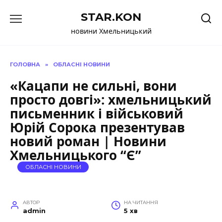
Перейти
STAR.KON
до
вмісту
новини Хмельницький
ГОЛОВНА
»
ОБЛАСНІ НОВИНИ
«Кацапи не сильні, вони
просто довгі»: хмельницький
письменник і військовий
Юрій Сорока презентував
новий роман | Новини
Хмельницького “Є”
ОБЛАСНІ НОВИНИ
АВТОР
НА ЧИТАННЯ
admin
5 хв