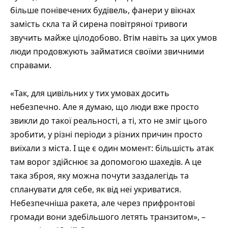
більше понівечених будівель, фанери у вікнах
замість скла та й сирена повітряної тривоги
звучить майже цілодобово. Втім навіть за цих умов
люди продовжують займатися своїми звичними
справами.
«Так, для цивільних у тих умовах досить
небезпечно. Але я думаю, що люди вже просто
звикли до такої реальності, а ті, хто не зміг цього
зробити, у різні періоди з різних причин просто
виїхали з міста. І ще є один момент: більшість атак
там ворог здійснює за допомогою шахедів. А це
така зброя, яку можна почути заздалегідь та
спланувати для себе, як від неї укриватися.
Небезпечніша ракета, але через прифронтові
громади вони здебільшого летять транзитом», –