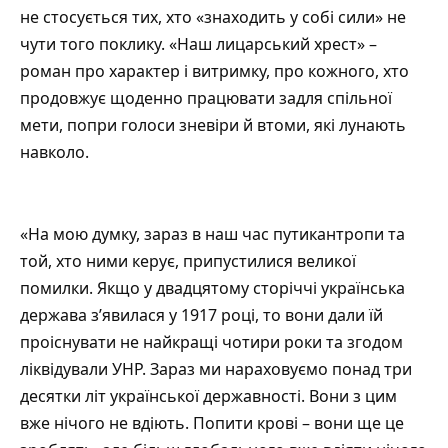
не стосується тих, хто «знаходить у собі сили» не
чути того поклику. «Наш лицарський хрест» –
роман про характер і витримку, про кожного, хто
продовжує щоденно працювати задля спільної
мети, попри голоси зневіри й втоми, які лунають
навколо.
«На мою думку, зараз в наш час путикантропи та
той, хто ними керує, припустилися великої
помилки. Якщо у двадцятому сторіччі українська
держава з’явилася у 1917 році, то вони дали їй
проіснувати не найкращі чотири роки та згодом
ліквідували УНР. Зараз ми нараховуємо понад три
десятки літ української державності. Вони з цим
вже нічого не вдіють. Попити крові – вони ще це