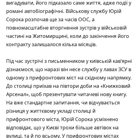
вигадувати, його підказало саме життя, адже події у
романі автобіографічні. Військову службу Юрій
Сорока розпочав ще за часів ООС, а
повномасштабне вторгнення зустрів у військовій
частині на Житомирщині, коли до закінчення його
контракту залишалося кілька місяців.
Під час зустрічі з письменником у київській кав’ярні
дізнаємося, що наразі він несе службу у лавах ЗСУ в
одному з прифронтових міст на східному напрямку.
До столиці приїхав на півтори доби на «Книжковий
Арсенал», щоб презентувати читачеві нову книгу.
На вже стандартне запитання, чи відчувається
різниця у життєвому укладі столиці й
прифронтового міста, Юрій Сорока усміхнено
відповідає, що у Києві трохи більше автівок на
вулиці, та й по всьому. У прифронтових містах