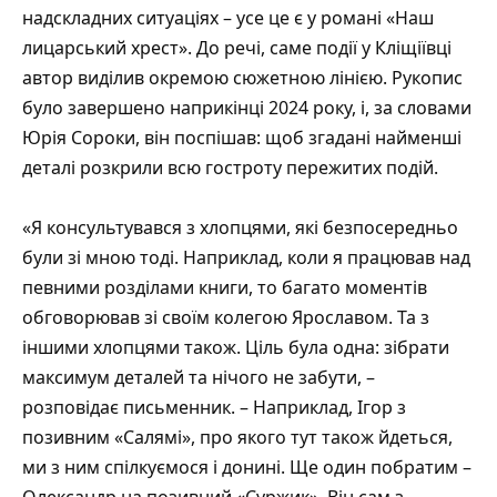
надскладних ситуаціях – усе це є у романі «Наш
лицарський хрест». До речі, саме події у Кліщіївці
автор виділив окремою сюжетною лінією. Рукопис
було завершено наприкінці 2024 року, і, за словами
Юрія Сороки, він поспішав: щоб згадані найменші
деталі розкрили всю гостроту пережитих подій.
«Я консультувався з хлопцями, які безпосередньо
були зі мною тоді. Наприклад, коли я працював над
певними розділами книги, то багато моментів
обговорював зі своїм колегою Ярославом. Та з
іншими хлопцями також. Ціль була одна: зібрати
максимум деталей та нічого не забути, –
розповідає письменник. – Наприклад, Ігор з
позивним «Салямі», про якого тут також йдеться,
ми з ним спілкуємося і донині. Ще один побратим –