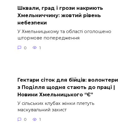
Шквали, град і грози накриють
Хмельниччину: жовтий рівень
небезпеки
У Хмельницькому та області оголошено
штормове попередження
0
1
Гектари сіток для бійців: волонтери
з Поділля щодня стають до праці |
Новини Хмельницького “Є”
У сільських клубах жінки плетуть
маскувальний захист
0
1