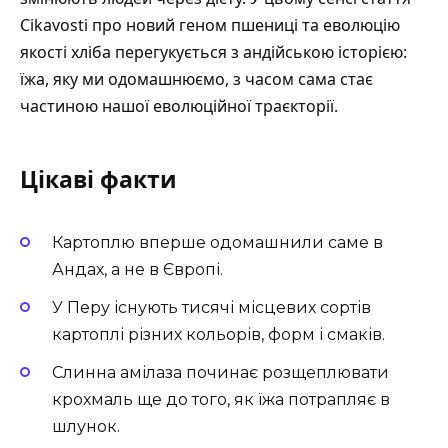
Cikavosti
про новий геном пшениці та еволюцію
якості хліба
перегукується з андійською історією:
їжа, яку ми одомашнюємо, з часом сама стає
частиною нашої еволюційної траєкторії.
Цікаві факти
Картоплю вперше одомашнили саме в
Андах, а не в Європі.
У Перу існують тисячі місцевих сортів
картоплі різних кольорів, форм і смаків.
Слинна амілаза починає розщеплювати
крохмаль ще до того, як їжа потрапляє в
шлунок.