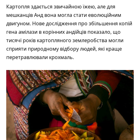
Картопля здається звичайною їжею, але для
мешканців Анд вона могла стати еволюційним
двигуном. Нове дослідження
про збільшення копій
гена амілази в корінних андійців
показало, що
тисячі років картопляного землеробства могли
сприяти природному відбору людей, які краще
перетравлювали крохмаль.