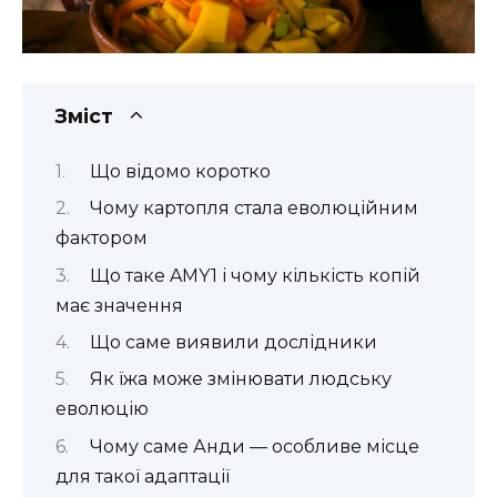
Зміст
Що відомо коротко
Чому картопля стала еволюційним
фактором
Що таке AMY1 і чому кількість копій
має значення
Що саме виявили дослідники
Як їжа може змінювати людську
еволюцію
Чому саме Анди — особливе місце
для такої адаптації