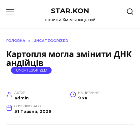
Перейти
STAR.KON
до
вмісту
новини Хмельницький
ГОЛОВНА
»
UNCATEGORIZED
Картопля могла змінити ДНК
андійців
UNCATEGORIZED
АВТОР
НА ЧИТАННЯ
admin
9 хв
ОПУБЛІКОВАНО
31 Травня, 2026