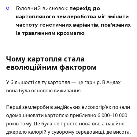
Головний висновок:
перехід до
картопляного землеробства міг змінити
частоту генетичних варіантів, пов’язаних
із травленням крохмалю
.
Чому картопля стала
еволюційним фактором
У більшості світу картопля — це гарнір. В Андах
вона була основою виживання.
Перші землероби в андійських високогір’ях почали
одомашнювати картоплю приблизно 6 000–10 000
років тому. Це була не просто нова їжа, а надійне
джерело калорій у суворому середовищі, де висота,