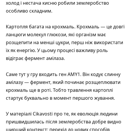
холод і нестача кисню робили землеробство
особливо складним.
Картопля багата на крохмаль. Крохмаль — це довгі
ланцюги молекул глюкози, які організм має
розщепити на менші цукри, перш ніж використати
їх як енергію. У цьому процесі важливу роль
відіграє фермент амілаза.
Саме тут у гру входить ген AMY1. Він кодує слинну
амілазу — фермент, який починає розщеплювати
крохмаль ще в роті. Тобто травлення картоплі
стартує буквально в момент першого жування.
У матеріалі Cikavosti
про те, як еволюція людини
пришвидшилась після землеробства
добре видно
ширший контекст: перехід до нових способів