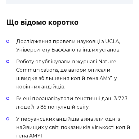
Що відомо коротко
Дослідження провели науковці з UCLA,
Університету Баффало та інших установ.
Роботу опублікували в журналі
Nature
Communications
, де автори описали
швидке збільшення копій гена AMY1 у
корінних андійців.
Вчені проаналізували генетичні дані 3 723
людей із 85 популяцій світу.
У перуанських андійців виявили одні з
найвищих у світі показників кількості копій
гена AMY1.