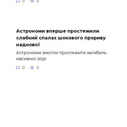
0
0
Астрономи вперше простежили
слабкий спалах шокового прориву
наднової
Астрономи змогли простежити загибель
масивної зорі
0
0