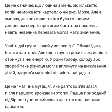
Це не означає, що людина з меншою кількістю
копій не може їсти картоплю чи рис. Може. Але в
умовах, де крохмалиста їжа була головним
джерелом енергії протягом багатьох поколінь,
навіть невелика перевага могла мати значення.
Уявіть дві групи людей у високогір’ї. Обидві їдять
багато картоплі. Але одна група трохи ефективніше
отримує з неї енергію. У роки голоду, холоду або
хвороб така різниця могла вплинути на виживання
дітей, здоров’я матерів і кількість нащадків.
Це не “магічна мутація”, яка раптово з’явилася
після першого врожаю картоплі. Радше природний
відбір поступово змінював частоту вже наявних
варіантів.