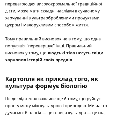
перевагою для висококрохмальної традиційної
дієти, може мати складні наслідки в сучасному
харчуванні з ультраобробленими продуктами,
цукром і малорухливим способом життя.
Тому правильний висновок не в тому, що одна
популяція “перевершує” інші. Правильний
висновок у тому, що
людські тіла несуть сліди
харчових історій своїх предків
.
Картопля як приклад того, як
культура формує біологію
Це дослідження важливе ще й тому, що руйнує
просту межу між культурою і природою. Ми часто
думаємо: біологія — це гени, а культура — це їжа,