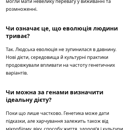
могли мати невелику перевагу у виживанні та
розмноженні.
Чи означає це, що еволюція людини
триває?
Так. Людська еволюція не зупинилася в давнину.
Нові дієти, середовища й культурні практики
продовжували впливати на частоту генетичних
варіантів.
Чи можна за генами визначити
ідеальну дієту?
Поки що лише частково. Генетика може дати
підказки, але харчування залежить також від
мікробіому, віку, способу життя, здоров’я і культури.