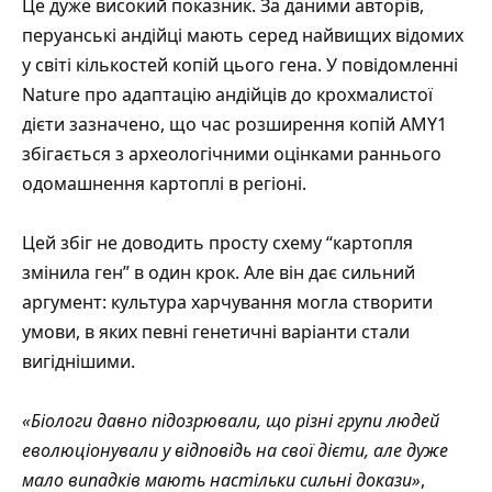
Це дуже високий показник. За даними авторів,
перуанські андійці мають серед найвищих відомих
у світі кількостей копій цього гена. У повідомленні
Nature про адаптацію андійців до крохмалистої
дієти
зазначено, що час розширення копій AMY1
збігається з археологічними оцінками раннього
одомашнення картоплі в регіоні.
Цей збіг не доводить просту схему “картопля
змінила ген” в один крок. Але він дає сильний
аргумент: культура харчування могла створити
умови, в яких певні генетичні варіанти стали
вигіднішими.
«Біологи давно підозрювали, що різні групи людей
еволюціонували у відповідь на свої дієти, але дуже
мало випадків мають настільки сильні докази»
,