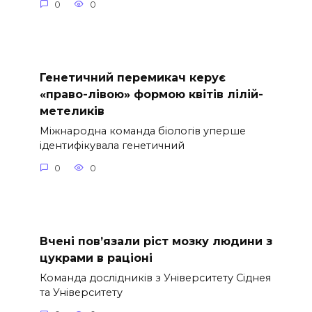
0
0
Генетичний перемикач керує
«право-лівою» формою квітів лілій-
метеликів
Міжнародна команда біологів уперше
ідентифікувала генетичний
0
0
Вчені пов’язали ріст мозку людини з
цукрами в раціоні
Команда дослідників з Університету Сіднея
та Університету