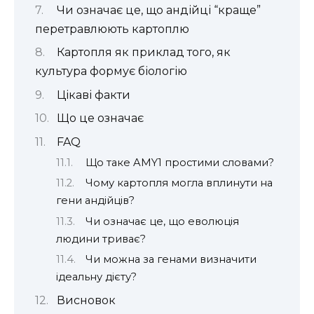
Чи означає це, що андійці “краще”
перетравлюють картоплю
Картопля як приклад того, як
культура формує біологію
Цікаві факти
Що це означає
FAQ
Що таке AMY1 простими словами?
Чому картопля могла вплинути на
гени андійців?
Чи означає це, що еволюція
людини триває?
Чи можна за генами визначити
ідеальну дієту?
Висновок