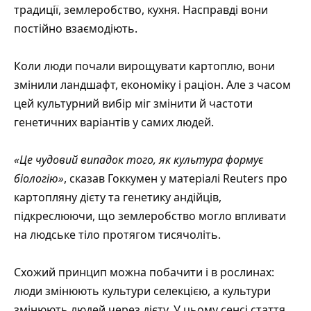
традиції, землеробство, кухня. Насправді вони
постійно взаємодіють.
Коли люди почали вирощувати картоплю, вони
змінили ландшафт, економіку і раціон. Але з часом
цей культурний вибір міг змінити й частоти
генетичних варіантів у самих людей.
«Це чудовий випадок того, як культура формує
біологію»
, сказав Гоккумен у матеріалі
Reuters про
картопляну дієту та генетику андійців
,
підкреслюючи, що землеробство могло впливати
на людське тіло протягом тисячоліть.
Схожий принцип можна побачити і в рослинах:
люди змінюють культури селекцією, а культури
змінюють людей через дієту. У цьому сенсі стаття