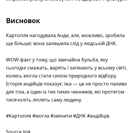
Висновок
Картопля нагодувала Анди, але, можливо, зробила
ще більше: вона залишила слід у людській ДНК.
WOW-факт у тому, що звичайна бульба, яку
сьогодні смажать, варять і запікають у всьому світі,
колись могла стати силою природного відбору.
Історія андійців показує: їжа — це не просто паливо
для тіла, а один із тих тихих чинників, які протягом
тисячоліть ліплять саму людину.
#Картопля #могла #змінити #ДНК #андійців
Source link