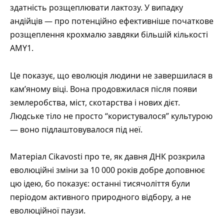
здатність розщеплювати лактозу. У випадку
андійців — про потенційно ефективніше початкове
розщеплення крохмалю завдяки більшій кількості
AMY1.
Це показує, що еволюція людини не завершилася в
кам’яному віці. Вона продовжилася після появи
землеробства, міст, скотарства і нових дієт.
Людське тіло не просто “користувалося” культурою
— воно підлаштовувалося під неї.
Матеріал Cikavosti
про те, як давня ДНК розкрила
еволюційні зміни за 10 000 років
добре доповнює
цю ідею, бо показує: останні тисячоліття були
періодом активного природного відбору, а не
еволюційної паузи.