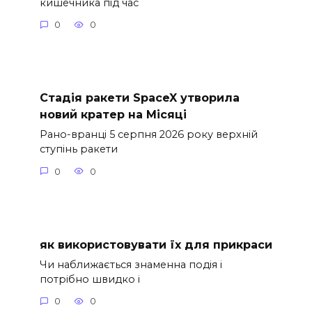
кишечника під час
0
0
Стадія ракети SpaceX утворила
новий кратер на Місяці
Рано-вранці 5 серпня 2026 року верхній
ступінь ракети
0
0
як використовувати їх для прикраси
Чи наближається знаменна подія і
потрібно швидко і
0
0