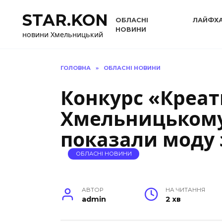
Перейти
STAR.KON
до
ОБЛАСНІ
ЛАЙФХ
вмісту
НОВИНИ
новини Хмельницький
ГОЛОВНА
»
ОБЛАСНІ НОВИНИ
Конкурс «Креат
Хмельницькому:
показали моду 
ОБЛАСНІ НОВИНИ
АВТОР
НА ЧИТАННЯ
admin
2 хв