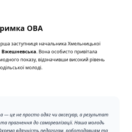
дтримка ОВА
ерша заступниця начальника Хмельницької
а Вжешневська
. Вона особисто привітала
й модного показу, відзначивши високий рівень
одільської молоді.
 — це не просто одяг чи аксесуар, а результат
ї та прагнення до самореалізації. Наша молодь
Окрема вдячність педагогам, роботодавцям та