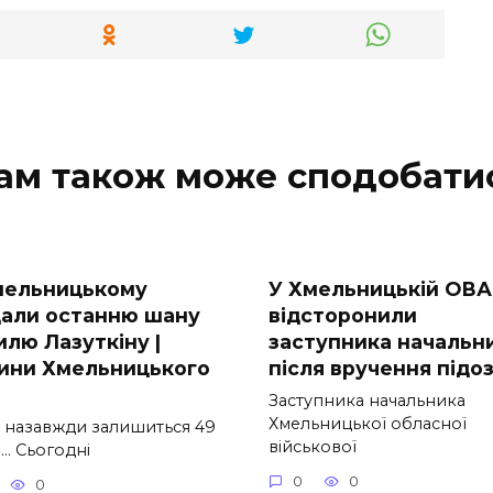
ам також може сподобати
мельницькому
У Хмельницькій ОВА
дали останню шану
відсторонили
илю Лазуткіну |
заступника начальн
ини Хмельницького
після вручення підо
Заступника начальника
Хмельницької обласної
 назавжди залишиться 49
військової
… Сьогодні
0
0
0