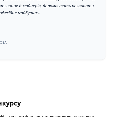
ють юних дизайнерів, допомагають розвивати
рофесійне майбутнє».
 ОВА
нкурсу
офільних номінаціях, що дозволило учасникам