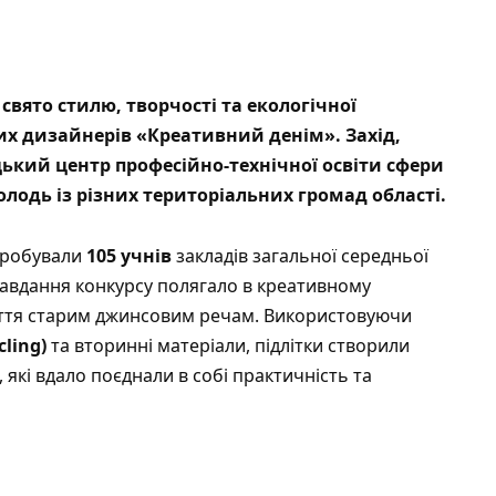
вято стилю, творчості та екологічної
их дизайнерів «Креативний денім». Захід,
ький центр професійно-технічної освіти сфери
лодь із різних територіальних громад області.
робували
105 учнів
закладів загальної середньої
 завдання конкурсу полягало в креативному
иття старим джинсовим речам. Використовуючи
ling)
та вторинні матеріали, підлітки створили
, які вдало поєднали в собі практичність та