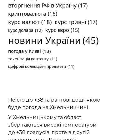
вторгнення РФ в Україну
(17)
криптовалюта
(16)
курс валют
(18)
курс гривні
(17)
курс євро
(15)
курс долара
(12)
новини України
(45)
погода у Києві
(13)
токенізація контенту
(11)
цифрові колекційні предмети
(11)
Пекло до +38 та раптові дощі: якою
буде погода на Хмельниччині
У Хмельницькому та області
зберігаються високі температури
до +38 градусів, проте в другій
:
половині дня…
Read more