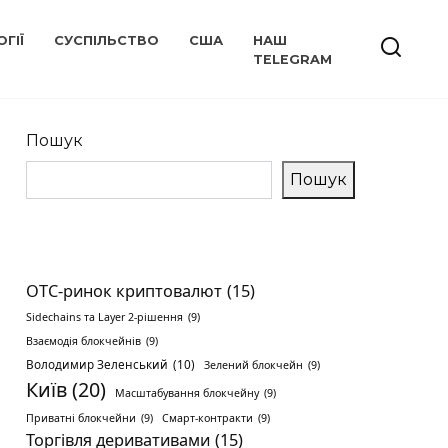
ГІЇ
СУСПІЛЬСТВО
США
НАШ
TELEGRAM
Пошук
Пошук
OTC-ринок криптовалют
(15)
Sidechains та Layer 2-рішення
(9)
Взаємодія блокчейнів
(9)
Володимир Зеленський
(10)
Зелений блокчейн
(9)
Київ
(20)
Масштабування блокчейну
(9)
Приватні блокчейни
(9)
Смарт-контракти
(9)
Торгівля деривативами
(15)