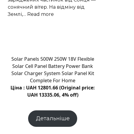
Новини
сонячний вітер. На відміну від
Хмельницьког
:
Землі,…
Read more
“Є”
Гігантські
плазмові
хвилі
прискорюють
втрату
атмосфери
Solar Panels 500W 250W 18V Flexible
Марса
Solar Cell Panel Battery Power Bank
Solar Charger System Solar Panel Kit
Complete For Home
Ціна : UAH 12801.66 (Original price:
UAH 13335.06, 4% off)
Детальніше