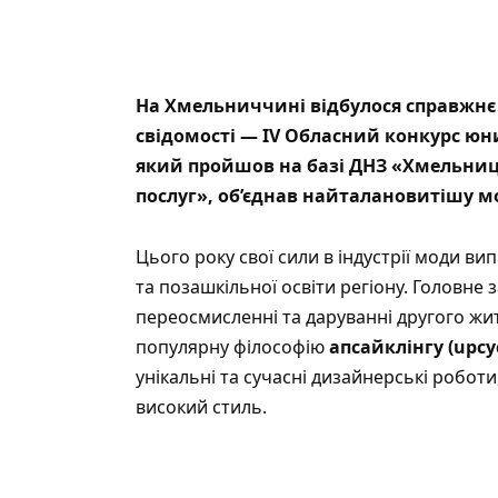
На Хмельниччині відбулося справжнє с
свідомості — ІV Обласний конкурс юн
який пройшов на базі ДНЗ «Хмельниц
послуг», об’єднав найталановитішу мо
Цього року свої сили в індустрії моди
вип
та позашкільної освіти регіону. Головне
переосмисленні та даруванні другого ж
популярну філософію
апсайклінгу (upcyc
унікальні та сучасні дизайнерські роботи
високий стиль.