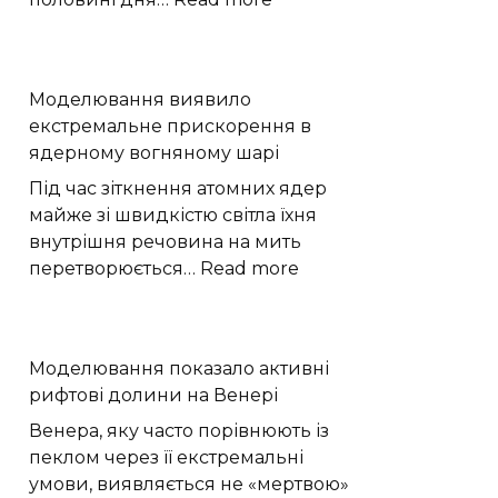
Пекло
до
+38
Моделювання виявило
та
екстремальне прискорення в
раптові
ядерному вогняному шарі
дощі:
якою
Під час зіткнення атомних ядер
буде
майже зі швидкістю світла їхня
погода
внутрішня речовина на мить
на
:
перетворюється…
Read more
Хмельниччині
Моделювання
виявило
екстремальне
Моделювання показало активні
прискорення
рифтові долини на Венері
в
ядерному
Венера, яку часто порівнюють із
вогняному
пеклом через її екстремальні
шарі
умови, виявляється не «мертвою»