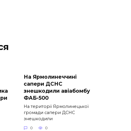
ся
На Ярмолинеччині
сапери ДСНС
ика
знешкодили авіабомбу
зри
ФАБ-500
На території Ярмолинецької
громади сапери ДСНС
знешкодили
0
0