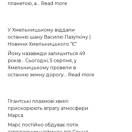
:
планетою, а…
Read more
Моделювання
показало
активні
У Хмельницькому віддали
рифтові
останню шану Василю Лазуткіну |
долини
Новини Хмельницького “Є”
на
Венері
Йому назавжди залишиться 49
років… Сьогодні, 5 серпня, у
Хмельницькому провели в
:
останню земну дорогу…
Read more
У
Хмельницько
віддали
Гігантські плазмові хвилі
останню
прискорюють втрату атмосфери
шану
Марса
Василю
Лазуткіну
Марс постійно обдуває потік
|
заряджених частинок від Сонця —