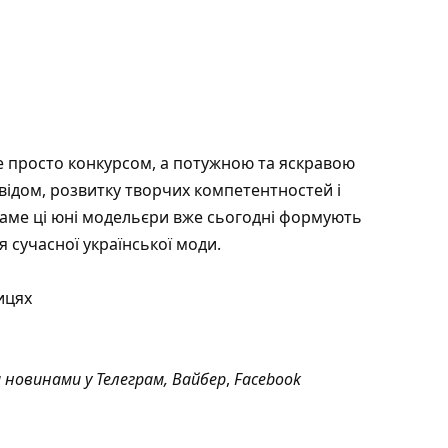
не просто конкурсом, а потужною та яскравою
ідом, розвитку творчих компетентностей і
 Саме ці юні модельєри вже сьогодні формують
я сучасної української моди.
ицях
а новинами у
Телеграм
,
Вайбер
,
Facebook