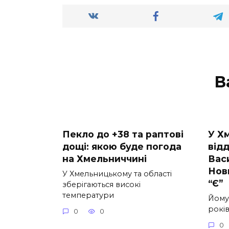
В
Пекло до +38 та раптові
У Х
дощі: якою буде погода
від
на Хмельниччині
Вас
Нов
У Хмельницькому та області
“Є”
зберігаються високі
температури
Йому
років
0
0
0