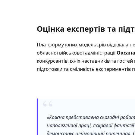
Оцінка експертів та пі
Платформу юних модельєрів відвідала п
обласної військової адміністрації
Оксан
конкурсантів, їхніх наставників та госте
підготовки та сміливість експериментів п
“
«Кожна представлена сьогодні робота
наполегливої праці, яскравої фантазі
демонструє неймовірний потенціал. 