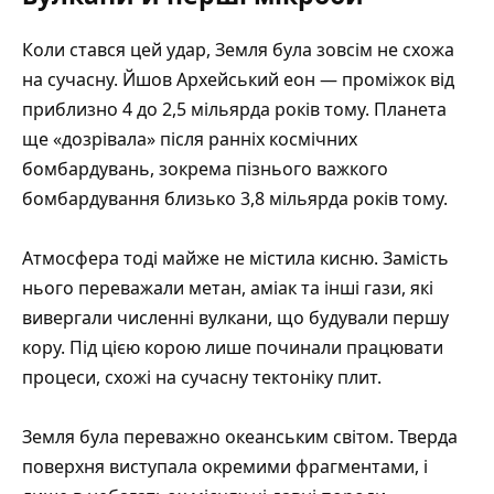
Коли стався цей удар, Земля була зовсім не схожа
на сучасну. Йшов Архейський еон — проміжок від
приблизно 4 до 2,5 мільярда років тому. Планета
ще «дозрівала» після ранніх космічних
бомбардувань, зокрема пізнього важкого
бомбардування близько 3,8 мільярда років тому.
Атмосфера тоді майже не містила кисню. Замість
нього переважали метан, аміак та інші гази, які
вивергали численні вулкани, що будували першу
кору. Під цією корою лише починали працювати
процеси, схожі на сучасну тектоніку плит.
Земля була переважно океанським світом. Тверда
поверхня виступала окремими фрагментами, і