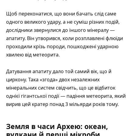
Щоб переконатися, що вони бачать слід саме
одного великого удару, а не суміш різних подій,
дослідники звернулися до іншого мінералу —
апатиту. Він утворився, коли розплавлені флюїди
проходили крізь породи, пошкоджені ударною
хвилею від метеорита.
Датування апатиту дало той самий вік, що й
циркону. Така «згода» двох незалежних
мінеральних систем свідчить, що це відбиток
однієї гігантської події — падіння метеорита, який
вирив цей кратер понад 3 мільярди років тому.
Земля в часи Архею: океан,
вулкани й перші мікроби