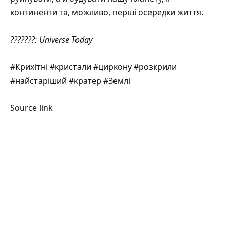
континенти та, можливо, перші осередки життя.
???????:
Universe Today
#Крихітні #кристали #циркону #розкрили
#найстаріший #кратер #Землі
Source link