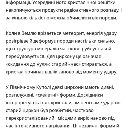
інформації. Усередині його кристалічної решітки
накопичуються продукти радіоактивного розпаду, і
за їхньою кількістю можна обчислити вік породи.
Коли в Землю врізається метеорит, енергія удару
розігріває й деформує породи настільки сильно,
що структура мінералів частково руйнується й
перебудовується. Для циркону це означає
«скидання до нуля»: старий «час» стирається, а
кристал починає відлік заново від моменту удару.
У Північному Куполі деякі циркони мають дивні,
розгалужені, «скелетні» форми. Дослідники
інтерпретують їх як кристали, змінені саме ударом:
старий циркон був розбитий, частково
перекристалізований і місцями виріс наново під
час інтенсивного нагрівання. Ці незвичні форми й