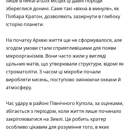
лише в небагатьох місцях ці давні породи
збереглися донині. Саме такі «вікна в минуле», як
Пілбара Кратон, дозволяють зазирнути в глибоку
історію планети.
На початку Архею життя ще не сформувалося, але
згодом умови стали сприятливішими для появи
мікроорганізмів. Вони часто жили у вигляді
щільних матів, що утворювали структури, відомі як
строматоліти. З часом ці мікроби почали
виробляти кисень, поступово змінюючи океани й
атмосферу.
Час удару в районі Північного Купола, за оцінками,
збігається з періодом, коли життя лише починало
закріплюватися на Землі. Це робить кратер
особливо цікавим для розуміння того, в яких