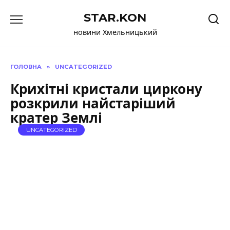
Перейти
STAR.KON
до
вмісту
новини Хмельницький
ГОЛОВНА
»
UNCATEGORIZED
Крихітні кристали циркону
розкрили найстаріший
кратер Землі
UNCATEGORIZED