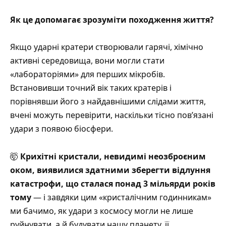
Як це допомагає зрозуміти походження життя?
Якщо ударні кратери створювали гарячі, хімічно
активні середовища, вони могли стати
«лабораторіями» для перших мікробів.
Встановивши точний вік таких кратерів і
порівнявши його з найдавнішими слідами життя,
вчені можуть перевірити, наскільки тісно пов’язані
удари з появою біосфери.
🤯
Крихітні кристали, невидимі неозброєним
оком, виявилися здатними зберегти відлуння
катастрофи, що сталася понад 3 мільярди років
тому
— і завдяки цим «кристалічним годинникам»
ми бачимо, як удари з космосу могли не лише
руйнувати, а й будувати нашу планету, її