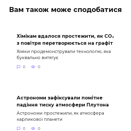
Вам також може сподобатися
Хімікам вдалося простежити, як CO₂
з повітря перетворюється на графіт
Хіміки продемонстрували технологію, яка
буквально витягує
0
0
Астрономи зафіксували помітне
падіння тиску атмосфери Плутона
Астрономи простежили, як атмосфера
карликової планети
0
0