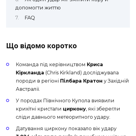
допомогти життю
FAQ
Що відомо коротко
Команда під керівництвом
Криса
Кіркланда
(Chris Kirkland) досліджувала
породи в регіоні
Пілбара Кратон
у Західній
Австралії.
У породах Північного Купола виявили
крихітні кристали
циркону
, які зберегли
сліди давнього метеоритного удару.
Датування циркону показало вік удару