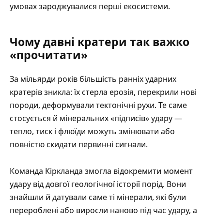
умовах зароджувалися перші екосистеми.
Чому давні кратери так важко
«прочитати»
За мільярди років більшість ранніх ударних
кратерів зникла: їх стерла ерозія, перекрили нові
породи, деформували тектонічні рухи. Те саме
стосується й мінеральних «підписів» удару —
тепло, тиск і флюїди можуть змінювати або
повністю скидати первинні сигнали.
Команда Кіркланда змогла відокремити момент
удару від довгої геологічної історії порід. Вони
знайшли й датували саме ті мінерали, які були
перероблені або виросли наново під час удару, а