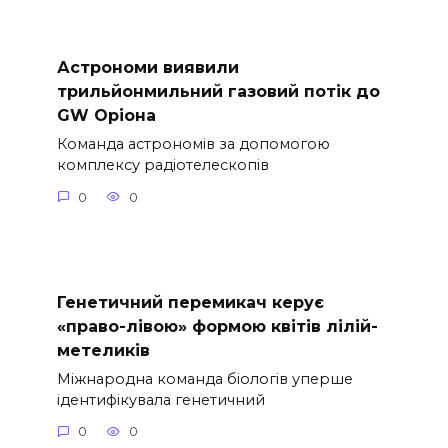
Астрономи виявили
трильйонмильний газовий потік до
GW Оріона
Команда астрономів за допомогою
комплексу радіотелескопів
0
0
Генетичний перемикач керує
«право-лівою» формою квітів лілій-
метеликів
Міжнародна команда біологів уперше
ідентифікувала генетичний
0
0