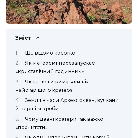
Зміст
Що відомо коротко
Як метеорит перезапускає
«кристалічний годинник»
Як геологи виміряли вік
найстарішого кратера
Земля в часи Архею: океан, вулкани
й перші мікроби
Чому давні кратери так важко
«прочитати»
Як один удар міг змінити кору й