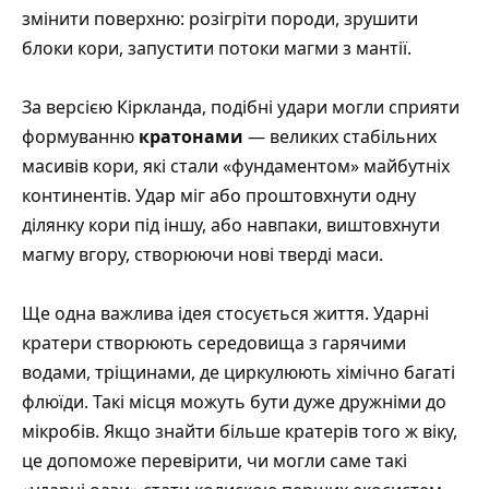
змінити поверхню: розігріти породи, зрушити
блоки кори, запустити потоки магми з мантії.
За версією Кіркланда, подібні удари могли сприяти
формуванню
кратонами
— великих стабільних
масивів кори, які стали «фундаментом» майбутніх
континентів. Удар міг або проштовхнути одну
ділянку кори під іншу, або навпаки, виштовхнути
магму вгору, створюючи нові тверді маси.
Ще одна важлива ідея стосується життя. Ударні
кратери створюють середовища з гарячими
водами, тріщинами, де циркулюють хімічно багаті
флюїди. Такі місця можуть бути дуже дружніми до
мікробів. Якщо знайти більше кратерів того ж віку,
це допоможе перевірити, чи могли саме такі