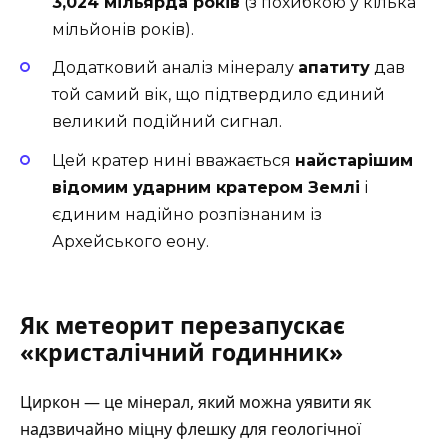
3,024 мільярда років
(з похибкою у кілька
мільйонів років).
Додатковий аналіз мінералу
апатиту
дав
той самий вік, що підтвердило єдиний
великий подійний сигнал.
Цей кратер нині вважається
найстарішим
відомим ударним кратером Землі
і
єдиним надійно розпізнаним із
Архейського еону.
Як метеорит перезапускає
«кристалічний годинник»
Циркон — це мінерал, який можна уявити як
надзвичайно міцну флешку для геологічної