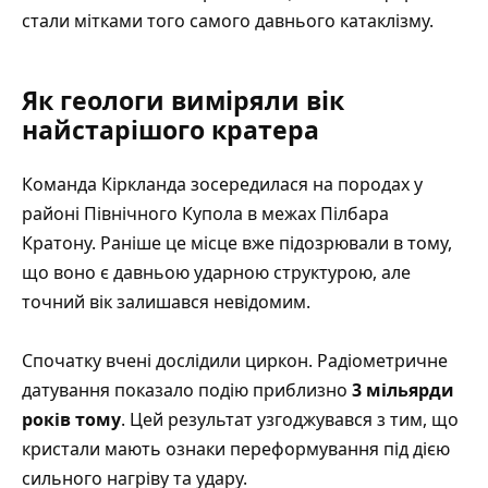
стали мітками того самого давнього катаклізму.
Як геологи виміряли вік
найстарішого кратера
Команда Кіркланда зосередилася на породах у
районі Північного Купола в межах Пілбара
Кратону. Раніше це місце вже підозрювали в тому,
що воно є давньою ударною структурою, але
точний вік залишався невідомим.
Спочатку вчені дослідили циркон. Радіометричне
датування показало подію приблизно
3 мільярди
років тому
. Цей результат узгоджувався з тим, що
кристали мають ознаки переформування під дією
сильного нагріву та удару.