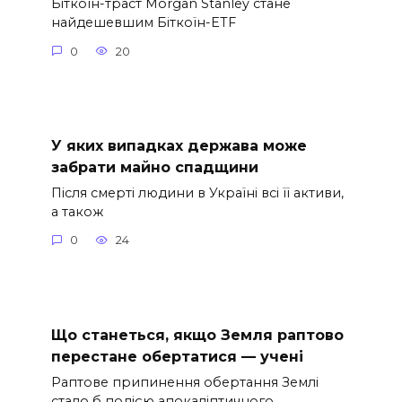
Біткоїн-траст Morgan Stanley стане
найдешевшим Біткоїн-ETF
0
20
У яких випадках держава може
забрати майно спадщини
Після смерті людини в Україні всі її активи,
а також
0
24
Що станеться, якщо Земля раптово
перестане обертатися — учені
Раптове припинення обертання Землі
стало б подією апокаліптичного