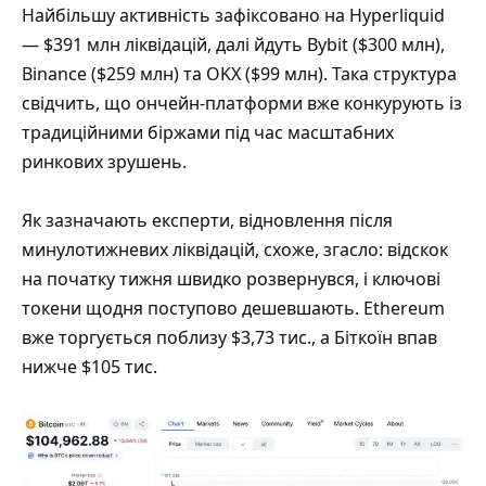
Найбільшу активність зафіксовано на Hyperliquid
— $391 млн ліквідацій, далі йдуть Bybit ($300 млн),
Binance ($259 млн) та OKX ($99 млн). Така структура
свідчить, що ончейн-платформи вже конкурують із
традиційними біржами під час масштабних
ринкових зрушень.
Як зазначають експерти, відновлення після
минулотижневих ліквідацій, схоже, згасло: відскок
на початку тижня швидко розвернувся, і ключові
токени щодня поступово дешевшають. Ethereum
вже торгується поблизу $3,73 тис., а Біткоїн впав
нижче $105 тис.