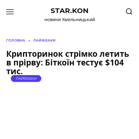
Перейти
STAR.KON
до
вмісту
новини Хмельницький
ГОЛОВНА
»
ЛАЙФХАКИ
Крипторинок стрімко летить
в прірву: Біткоїн тестує $104
тис.
ЛАЙФХАКИ