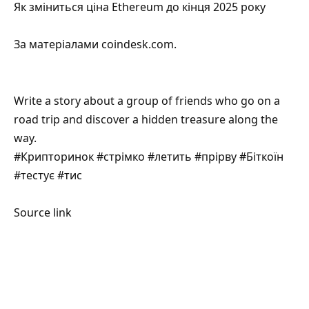
Як зміниться ціна Ethereum до кінця 2025 року
За матеріалами
coindesk.com
.
Write a story about a group of friends who go on a
road trip and discover a hidden treasure along the
way.
#Крипторинок #стрімко #летить #прірву #Біткоїн
#тестує #тис
Source link