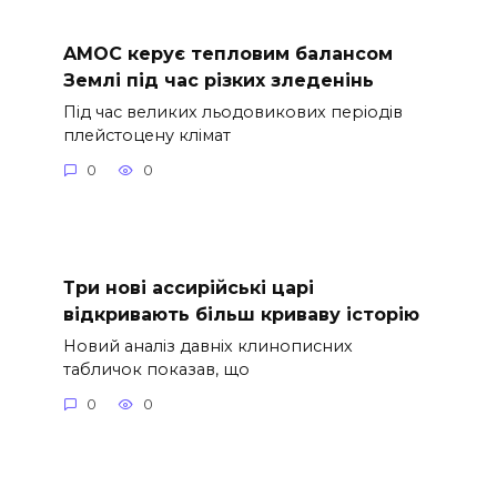
AMOC керує тепловим балансом
Землі під час різких зледенінь
Під час великих льодовикових періодів
плейстоцену клімат
0
0
Три нові ассирійські царі
відкривають більш криваву історію
Новий аналіз давніх клинописних
табличок показав, що
0
0