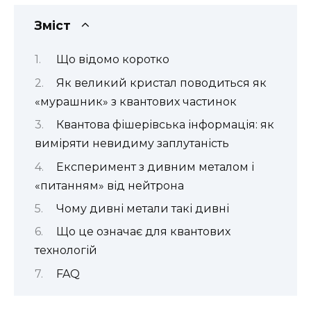
Зміст
Що відомо коротко
Як великий кристал поводиться як
«мурашник» з квантових частинок
Квантова фішерівська інформація: як
виміряти невидиму заплутаність
Експеримент з дивним металом і
«питанням» від нейтрона
Чому дивні метали такі дивні
Що це означає для квантових
технологій
FAQ