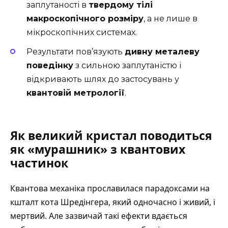
заплутаності в
твердому тілі
макроскопічного розміру
, а не лише в
мікроскопічних системах.
Результати пов’язують
дивну металеву
поведінку
з сильною заплутаністю і
відкривають шлях до застосувань у
квантовій метрології
.
Як великий кристал поводиться
як «мурашник» з квантових
частинок
Квантова механіка прославилася парадоксами на
кшталт кота Шредінгера, який одночасно і живий, і
мертвий. Але зазвичай такі ефекти вдається