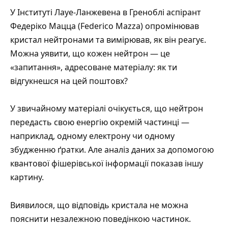
У Інституті Лауе-Ланжевена в Греноблі аспірант
Федеріко Мацца (Federico Mazza) опромінював
кристал нейтронами та вимірював, як він реагує.
Можна уявити, що кожен нейтрон — це
«запитання», адресоване матеріалу: як ти
відгукнешся на цей поштовх?
У звичайному матеріалі очікується, що нейтрон
передасть свою енергію окремій частинці —
наприклад, одному електрону чи одному
збудженню ґратки. Але аналіз даних за допомогою
квантової фішерівської інформації показав іншу
картину.
Виявилося, що відповідь кристала не можна
пояснити незалежною поведінкою частинок.