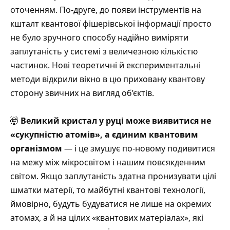
оточенням. По-друге, до появи інструментів на
кшталт квантової фішерівської інформації просто
не було зручного способу надійно виміряти
заплутаність у системі з величезною кількістю
частинок. Нові теоретичні й експериментальні
методи відкрили вікно в цю приховану квантову
сторону звичних на вигляд об’єктів.
🤯
Великий кристал у руці може виявитися не
«сукупністю атомів», а єдиним квантовим
організмом
— і це змушує по-новому подивитися
на межу між мікросвітом і нашим повсякденним
світом. Якщо заплутаність здатна пронизувати цілі
шматки матерії, то майбутні квантові технології,
ймовірно, будуть будуватися не лише на окремих
атомах, а й на цілих «квантових матеріалах», які