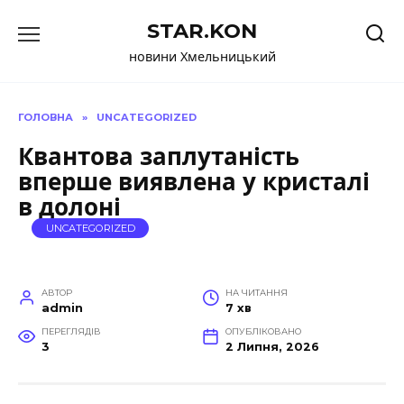
Перейти
STAR.KON
до
вмісту
новини Хмельницький
ГОЛОВНА
»
UNCATEGORIZED
Квантова заплутаність
вперше виявлена у кристалі
в долоні
UNCATEGORIZED
АВТОР
НА ЧИТАННЯ
admin
7 хв
ПЕРЕГЛЯДІВ
ОПУБЛІКОВАНО
3
2 Липня, 2026