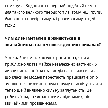
неминуча. Водночас це перший подібний вимір
для такого великого твердого тіла, тому інші групи,
ймовірно, перевірятимуть і розвиватимуть цей
підхід.
Чим дивні метали відрізняються від
звичайних металів у повсякденних приладах?
У звичайних металах електрони поводяться
приблизно як газ майже незалежних частинок. У
дивних металах їхня взаємодія настільки сильна,
що класичні моделі перестають працювати: опір
змінюється незвично, шум струму пригнічується, а
тепер ще й виявлено сильну заплутаність. Це
робить їх радше «квантовими рідинами», ніж
звичайними провідниками.