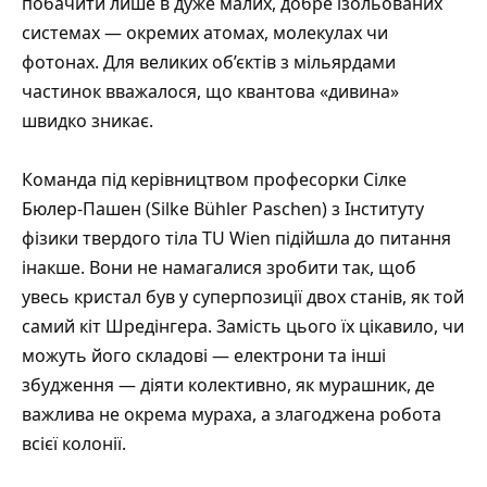
побачити лише в дуже малих, добре ізольованих
системах — окремих атомах, молекулах чи
фотонах. Для великих об’єктів з мільярдами
частинок вважалося, що квантова «дивина»
швидко зникає.
Команда під керівництвом професорки Сілке
Бюлер-Пашен (Silke Bühler Paschen) з Інституту
фізики твердого тіла TU Wien підійшла до питання
інакше. Вони не намагалися зробити так, щоб
увесь кристал був у суперпозиції двох станів, як той
самий кіт Шредінгера. Замість цього їх цікавило, чи
можуть його складові — електрони та інші
збудження — діяти колективно, як мурашник, де
важлива не окрема мураха, а злагоджена робота
всієї колонії.