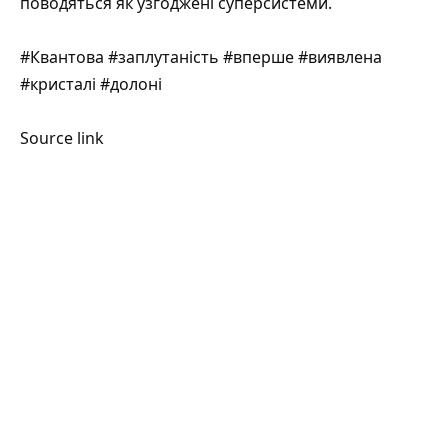
поводяться як узгоджені суперсистеми.
#Квантова #заплутаність #вперше #виявлена
#кристалі #долоні
Source link