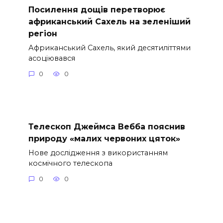
Посилення дощів перетворює
африканський Сахель на зеленіший
регіон
Африканський Сахель, який десятиліттями
асоціювався
0
0
Телескоп Джеймса Вебба пояснив
природу «малих червоних цяток»
Нове дослідження з використанням
космічного телескопа
0
0