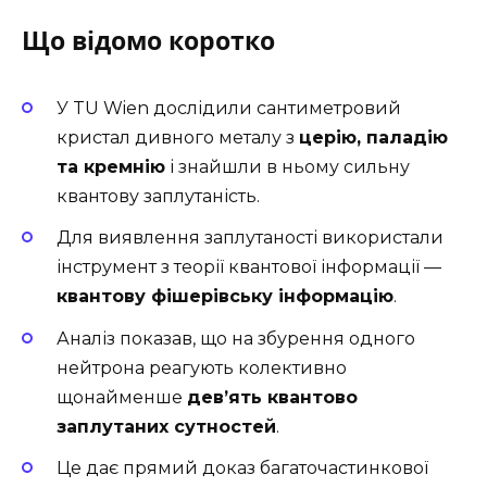
Що відомо коротко
У TU Wien дослідили сантиметровий
кристал дивного металу з
церію, паладію
та кремнію
і знайшли в ньому сильну
квантову заплутаність.
Для виявлення заплутаності використали
інструмент з теорії квантової інформації —
квантову фішерівську інформацію
.
Аналіз показав, що на збурення одного
нейтрона реагують колективно
щонайменше
дев’ять квантово
заплутаних сутностей
.
Це дає прямий доказ багаточастинкової