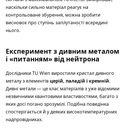
наскільки сильно матеріал реагує на
контрольоване збурення, можна зробити
висновок про ступінь заплутаності всередині
нього.
Експеримент з дивним металом
і «питанням» від нейтрона
Дослідники TU Wien виростили кристал дивного
металу з елементів
церій, паладій і кремній
.
Дивні метали — це клас матеріалів з уже відомими
незвичними квантовими властивостями, багато з
яких досі погано зрозумілі. Подібна поведінка
спостерігається й у деяких високотемпературних
надпровідниках.