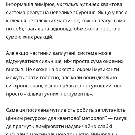
інформація вимірює,
наскільки чутливо
квантова
система реагує на невелике збурення. Якщо у вас є
колекція незалежних частинок, кожна реагує сама
по собі, і загальна відповідь обмежена простою
сумою їхніх реакцій.
Але якщо частинки заплутані, система може
відгукуватися сильніше, ніж проста сума окремих
внесків. Це схоже на оркестр: окремі музиканти
можуть грати голосно, але коли вони ідеально
синхронізовані, ефект набагато потужніший, ніж
просто «кілька гучних інструментів».
Саме ця посилена чутливість робить заплутаність
цінним ресурсом для квантової метрології — галузі,
де прагнуть вимірювати надзвичайно слабкі
сигнали з максимальною точністю. Вимірявши,