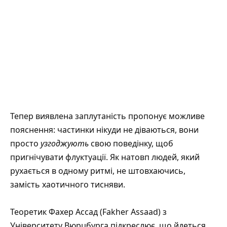
Тепер виявлена заплутаність пропонує можливе
пояснення: частинки нікуди не діваються, вони
просто
узгоджують
свою поведінку, щоб
пригнічувати флуктуації. Як натовп людей, який
рухається в одному ритмі, не штовхаючись,
замість хаотичного тисняви.
Теоретик Фахер Ассад (Fakher Assaad) з
Університету Вюрцбурга підкреслює, що йдеться