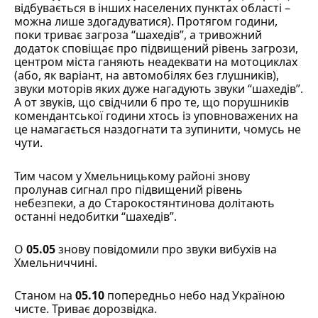
відбувається в інших населених пунктах області –
можна лише здогадуватися). Протягом години,
поки триває загроза “шахедів”, а тривожний
додаток сповіщає про підвищений рівень загрози,
центром міста ганяють неадеквати на мотоциклах
(або, як варіант, на автомобілях без глушників),
звуки моторів яких дуже нагадують звуки “шахедів”.
А от звуків, що свідчили б про те, що порушників
комендантської години хтось із уповноважених на
це намагається наздогнати та зупинити, чомусь не
чути.
Тим часом у Хмельницькому районі знову
пролунав сигнал про підвищений рівень
небезпеки, а до Старокостянтинова долітають
останні недобитки “шахедів”.
О
05.05
знову
повідомили
про звуки вибухів на
Хмельниччині.
Станом на
05.10
попередньо небо над Україною
чисте. Триває дорозвідка.