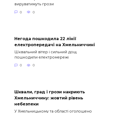
вируватимуть грози
0
0
Негода пошкодила 22 лінії
електропередачі на Хмельниччині
Шквальний вітер і сильний дощ
пошкодили електромережі
0
0
Шквали, град і грози накриють
Хмельниччину: жовтий рівень
небезпеки
У Хмельницькому та області оголошено