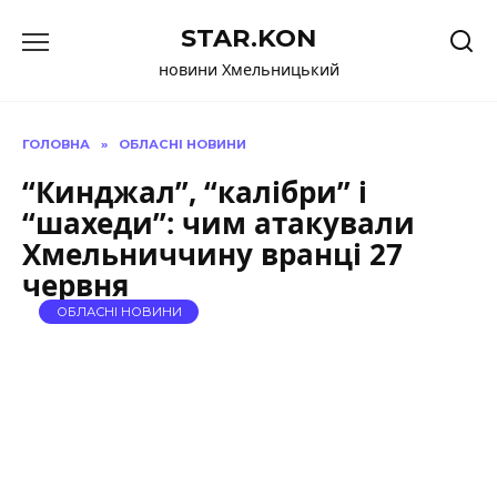
Перейти
STAR.KON
до
вмісту
новини Хмельницький
ГОЛОВНА
»
ОБЛАСНІ НОВИНИ
“Кинджал”, “калібри” і
“шахеди”: чим атакували
Хмельниччину вранці 27
червня
ОБЛАСНІ НОВИНИ