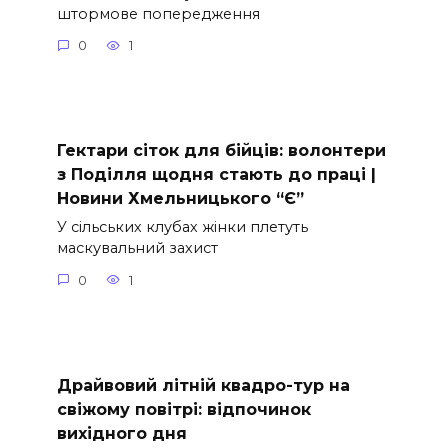
штормове попередження
0
1
Гектари сіток для бійців: волонтери
з Поділля щодня стають до праці |
Новини Хмельницького “Є”
У сільських клубах жінки плетуть
маскувальний захист
0
1
Драйвовий літній квадро-тур на
свіжому повітрі: відпочинок
вихідного дня