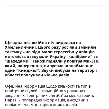
Ще одна неспокійна ніч видалася на
Хмельниччині. Цього разу росіяни змінили
тактику – не піднімали стратегічну авіацію,
натомість атакували Україну
“калібрами” та
“шахедами”
. Також підняли у повітря МіГ-31К,
який, попередньо, випустив щонайменше
один “Кинджал”. Звуки вибухів на території
області пролунали кілька разів.
Офіційна інформація щодо кількості та типів
повітряних цілей – традиційно у ранкових
зведеннях Повітряних сил ЗСУ за кілька годин.
Наразі – попередня інформація, виходячи з
повідомлень моніторингових каналів.