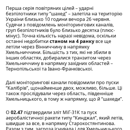
Перша серія повітряних цілей – ударні
безпілотники типу “шахед” – залетіла на територію
України близько 10 години вечора 26 червня.
Судячи з повідомлень моніторингових каналів,
груп безпілотників було близько десятка (плюс-
мінус). Точна кількість наразі невідома, оскільки
останні недобитки
станом на 4 ранку
все ще
летіли через Вінниччину в напрямку
Хмельниччини. Більшість з тих, які не збили в
інших областях, добиралися транзитом через
Хмельниччину в напрямку західних областей –
Тернопільської та Івано-Франківської.
Далі моніторингові канали повідомили про
пуски
“Калібрів”
, щонайменше двох, можливо, більше. Ці
також прослідували через область, південніше
Хмельницького, в тому ж напрямку, що й “шахеди”.
О
02.47
підтвердили зліт МіГ-31К та пуск
аеробалістичної ракети типу “Кинджал”, який летів,
швидше за все, в напрямку Старокостянтинова.
Разом з тим, загроза
існувала
і для Хмельницького.