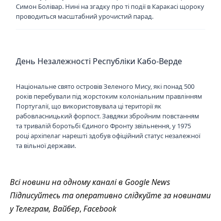
Симон Болівар. Нині на згадку про ті події в Каракасі щороку
проводиться масштабний урочистий парад.
День Незалежності Республіки Кабо-Верде
Національне свято островів Зеленого Мису, які понад 500
років перебували під жорстоким колоніальним правлінням
Португалії, що використовувала ці території як
рабовласницький форпост. Завдяки збройним повстанням
та тривалій боротьбі Єдиного Фронту звільнення, у 1975
році архіпелаг нарешті здобув офіційний статус незалежної
та вільної держави.
Всі новини на одному каналі в
Google News
Підписуйтесь та оперативно слідкуйте за новинами
у
Телеграм
,
Вайбер
,
Facebook