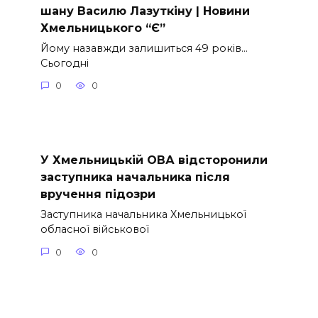
шану Василю Лазуткіну | Новини
Хмельницького “Є”
Йому назавжди залишиться 49 років…
Сьогодні
0
0
У Хмельницькій ОВА відсторонили
заступника начальника після
вручення підозри
Заступника начальника Хмельницької
обласної військової
0
0