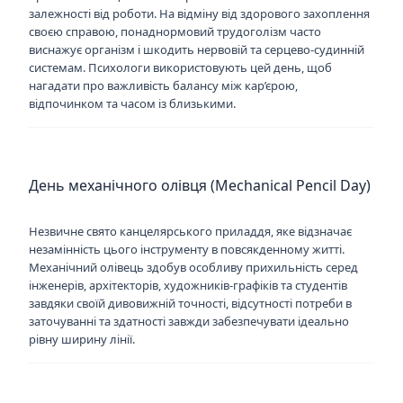
залежності від роботи. На відміну від здорового захоплення
своєю справою, понаднормовий трудоголізм часто
виснажує організм і шкодить нервовій та серцево-судинній
системам. Психологи використовують цей день, щоб
нагадати про важливість балансу між кар’єрою,
відпочинком та часом із близькими.
День механічного олівця (Mechanical Pencil Day)
Незвичне свято канцелярського приладдя, яке відзначає
незамінність цього інструменту в повсякденному житті.
Механічний олівець здобув особливу прихильність серед
інженерів, архітекторів, художників-графіків та студентів
завдяки своїй дивовижній точності, відсутності потреби в
заточуванні та здатності завжди забезпечувати ідеально
рівну ширину лінії.