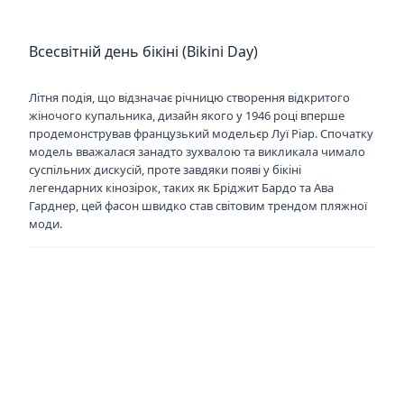
Всесвітній день бікіні (Bikini Day)
Літня подія, що відзначає річницю створення відкритого
жіночого купальника, дизайн якого у 1946 році вперше
продемонстрував французький модельєр Луї Ріар. Спочатку
модель вважалася занадто зухвалою та викликала чимало
суспільних дискусій, проте завдяки появі у бікіні
легендарних кінозірок, таких як Бріджит Бардо та Ава
Гарднер, цей фасон швидко став світовим трендом пляжної
моди.