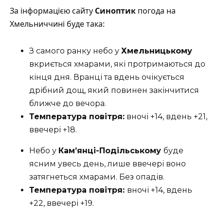
За інформацією сайту
Синоптик
погода на
Хмельниччині буде така:
З самого ранку небо у
Хмельницькому
вкриється хмарами, які протримаються до
кінця дня. Вранці та вдень очікується
дрібний дощ, який повинен закінчитися
ближче до вечора.
Температура повітря:
вночі +14, вдень +21,
ввечері +18.
Небо у
Кам’янці-Подільському
буде
ясним увесь день, лише ввечері воно
затягнеться хмарами. Без опадів.
Температура повітря:
вночі +14, вдень
+22, ввечері +19.