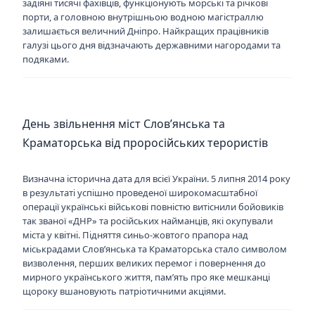
задіяні тисячі фахівців, функціонують морські та річкові
порти, а головною внутрішньою водною магістраллю
залишається величний Дніпро. Найкращих працівників
галузі цього дня відзначають державними нагородами та
подяками.
День звільнення міст Слов’янська та
Краматорська від проросійських терористів
Визначна історична дата для всієї України. 5 липня 2014 року
в результаті успішно проведеної широкомасштабної
операції українські військові повністю витіснили бойовиків
так званої «ДНР» та російських найманців, які окупували
міста у квітні. Підняття синьо-жовтого прапора над
міськрадами Слов’янська та Краматорська стало символом
визволення, перших великих перемог і повернення до
мирного українського життя, пам’ять про яке мешканці
щороку вшановують патріотичними акціями.