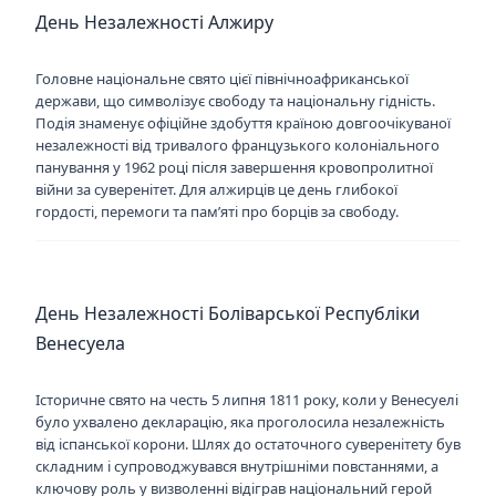
День Незалежності Алжиру
Головне національне свято цієї північноафриканської
держави, що символізує свободу та національну гідність.
Подія знаменує офіційне здобуття країною довгоочікуваної
незалежності від тривалого французького колоніального
панування у 1962 році після завершення кровопролитної
війни за суверенітет. Для алжирців це день глибокої
гордості, перемоги та пам’яті про борців за свободу.
День Незалежності Боліварської Республіки
Венесуела
Історичне свято на честь 5 липня 1811 року, коли у Венесуелі
було ухвалено декларацію, яка проголосила незалежність
від іспанської корони. Шлях до остаточного суверенітету був
складним і супроводжувався внутрішніми повстаннями, а
ключову роль у визволенні відіграв національний герой