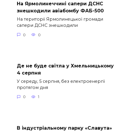
На Ярмолинеччині сапери ДСНС
знешкодили авіабомбу ФАБ-500
На території Ярмолинецької громади
сапери ДСНС знешкодили
0
0
Де не буде світла у Хмельницькому
4 серпня
У середу, 5 серпня, без електроенергії
протягом дня
0
1
В індустріальному парку «Славута»