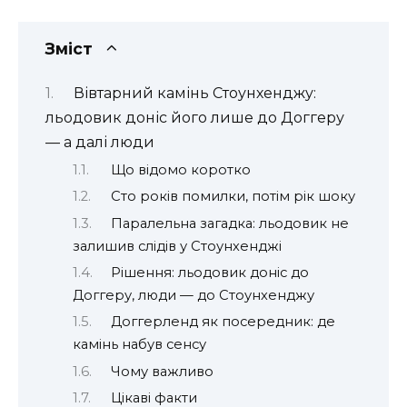
Зміст
Вівтарний камінь Стоунхенджу:
льодовик доніс його лише до Доггеру
— а далі люди
Що відомо коротко
Сто років помилки, потім рік шоку
Паралельна загадка: льодовик не
залишив слідів у Стоунхенджі
Рішення: льодовик доніс до
Доггеру, люди — до Стоунхенджу
Доггерленд як посередник: де
камінь набув сенсу
Чому важливо
Цікаві факти