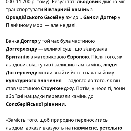
000–11 700 р. тому). Результат:
льодовик
дійсно міг
транспортувати
Вівтарний камінь
з
Оркадійського басейну
аж до…
банки Доггер
у
Північному морі — але не далі.
Банка
Доггер
у той час була частиною
Доггерленду
— великої суші, що з’єднувала
Британію
з материковою
Європою
. Після того, як
льодовик відступив і залишив там камінь,
люди
Доггерленду
могли знайти його і надати йому
культурного значення
— задовго до того, як він
став частиною
Стоунхенджу
. Потім, у неоліті, вони
або їхні нащадки перевезли камінь до
Солсберійської рівнини
.
«Замість того, щоб природно переноситись
льодом, докази вказують на
навмисне, ретельно