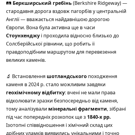
🛤️
Беркширський гребінь
(Berkshire Ridgeway) —
стародавня дорога вздовж пагорбів у центральній
Англії — вважається найдавнішою дорогою
Європи.
Вона була активна ще в часи
Стоунхенджу
і проходила відносно близько до
Солсберійської рівнини, що робить її
правдоподібним маршрутом для перевезення
великих каменів
.
🔬 Встановлення
шотландського
походження
каменя в 2024 р. стало можливим завдяки
геохімічному відбитку
: вчені не мали права
відколювати зразки безпосередньо від каменя,
тому аналізували
мінеральні фрагменти
, зібрані
під час попередніх розкопок ще з
1840-х рр.
Ізотопні співвідношення і хімічний склад цих
дрібних уламків виявились унікальними і точно