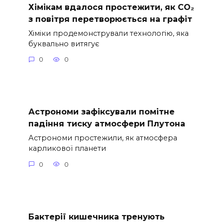
Хімікам вдалося простежити, як CO₂
з повітря перетворюється на графіт
Хіміки продемонстрували технологію, яка
буквально витягує
0
0
Астрономи зафіксували помітне
падіння тиску атмосфери Плутона
Астрономи простежили, як атмосфера
карликової планети
0
0
Бактерії кишечника тренують