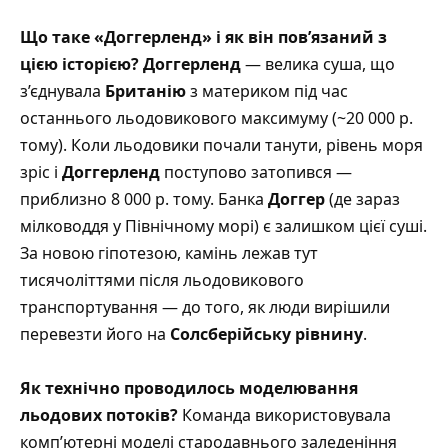
Що таке «Доггерленд» і як він пов’язаний з
цією історією?
Доггерленд
— велика суша, що
з’єднувала
Британію
з материком під час
останнього льодовикового максимуму (~20 000 р.
тому). Коли льодовики почали танути, рівень моря
зріс і
Доггерленд
поступово затопився —
приблизно 8 000 р. тому. Банка
Доггер
(де зараз
мілководдя у Північному морі) є залишком цієї суші.
За новою гіпотезою, камінь лежав тут
тисячоліттями після льодовикового
транспортування — до того, як люди вирішили
перевезти його на
Солсберійську рівнину
.
Як технічно проводилось моделювання
льодових потоків?
Команда використовувала
комп’ютерні моделі стародавнього заледеніння