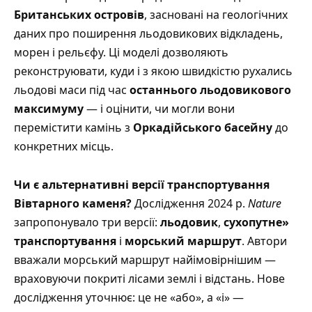
Британських островів
, засновані на геологічних
даних про поширення льодовикових відкладень,
морен і рельєфу. Ці моделі дозволяють
реконструювати, куди і з якою швидкістю рухались
льодові маси під час
останнього льодовикового
максимуму
— і оцінити, чи могли вони
перемістити камінь з
Оркадійського басейну
до
конкретних місць.
Чи є альтернативні версії транспортування
Вівтарного каменя?
Дослідження 2024 р.
Nature
запропонувало три версії:
льодовик
,
сухопутне»
транспортування
і
морський маршрут
. Автори
вважали морський маршрут найімовірнішим —
враховуючи покриті лісами землі і відстань. Нове
дослідження уточнює: це не «або», а «і» —