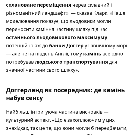
сплановане переміщення
через складний і
різноманітний ландшафт», — сказав Кларк. «Наше
моделювання показує, що льодовики могли
переносити каміння частину шляху під час
останнього льодовикового максимуму
—
потенційно аж до
банки Доггер
у Північному морі
— але не на південь Англії, тому
камінь
все одно
потребував
людського транспортування
для
значної частини свого шляху».
Доггерленд як посередник: де камінь
набув сенсу
Найбільш інтригуюча частина висновків —
культурний аспект. «Що є захоплюючим у цих
знахідках, так це те, що вони могли б передбачати,