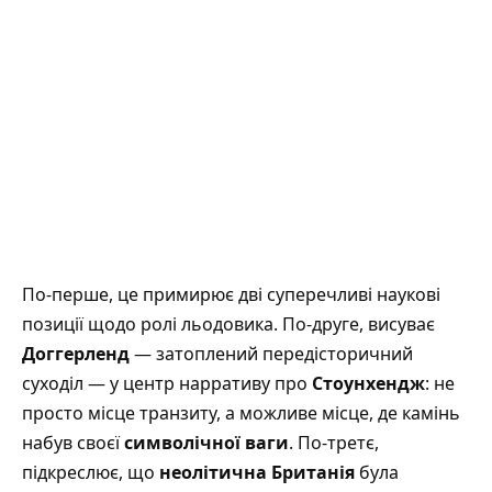
По-перше, це примирює дві суперечливі наукові
позиції щодо ролі льодовика. По-друге, висуває
Доггерленд
— затоплений передісторичний
суходіл — у центр нарративу про
Стоунхендж
: не
просто місце транзиту, а можливе місце, де камінь
набув своєї
символічної ваги
. По-третє,
підкреслює, що
неолітична Британія
була