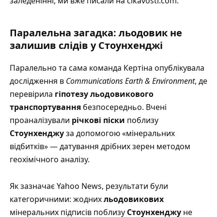
заледенінні, ми вже писали на cikavosti.com
.
Паралельна загадка: льодовик не
залишив слідів у Стоунхенджі
Паралельно та сама команда Кертіна опублікувала
дослідження в
Communications Earth & Environment
, де
перевірила
гіпотезу льодовикового
транспортування
безпосередньо. Вчені
проаналізували
річкові піски
поблизу
Стоунхенджу
за допомогою «мінеральних
відбитків» — датування дрібних зерен методом
геохімічного аналізу.
Як зазначає Yahoo News
, результати були
категоричними: жодних
льодовикових
мінеральних підписів поблизу
Стоунхенджу
не