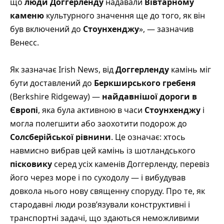
що
люди Доггерленду
надавали
Вівтарному
каменю
культурного значення ще до того, як він
був включений до
Стоунхенджу
», — зазначив
Венесс.
Як зазначає Irish News
, від
Доггерленду
камінь міг
бути доставлений до
Беркширського гребеня
(Berkshire Ridgeway) —
найдавнішої дороги в
Європі
, яка була активною в часи
Стоунхенджу
і
могла полегшити або заохотити подорож до
Солсберійської рівнини
. Це означає: хтось
навмисно вибрав цей камінь із шотландського
пісковику
серед усіх каменів Доггерленду, перевіз
його через море і по суходолу — і вибудував
довкола нього нову священну споруду.
Про те, як
стародавні люди розв’язували конструктивні і
транспортні задачі, що здаються неможливими