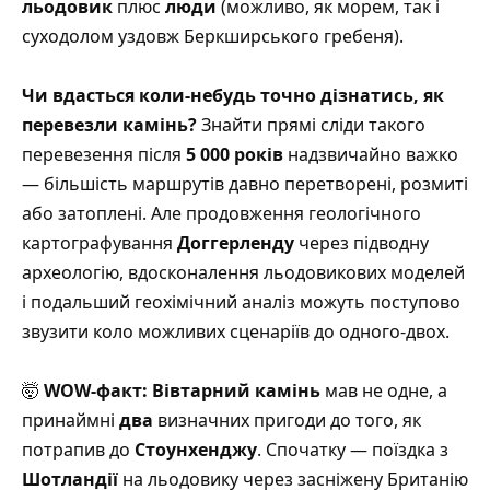
льодовик
плюс
люди
(можливо, як морем, так і
суходолом уздовж Беркширського гребеня).
Чи вдасться коли-небудь точно дізнатись, як
перевезли камінь?
Знайти прямі сліди такого
перевезення після
5 000 років
надзвичайно важко
— більшість маршрутів давно перетворені, розмиті
або затоплені. Але продовження геологічного
картографування
Доггерленду
через підводну
археологію, вдосконалення льодовикових моделей
і подальший геохімічний аналіз можуть поступово
звузити коло можливих сценаріїв до одного-двох.
🤯
WOW-факт:
Вівтарний камінь
мав не одне, а
принаймні
два
визначних пригоди до того, як
потрапив до
Стоунхенджу
. Спочатку — поїздка з
Шотландії
на льодовику через засніжену Британію