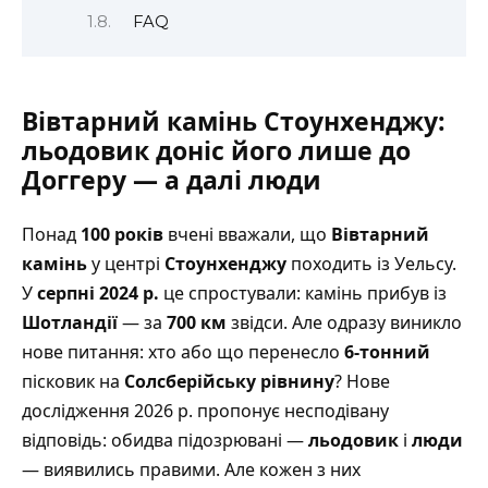
FAQ
Вівтарний камінь Стоунхенджу:
льодовик доніс його лише до
Доггеру — а далі люди
Понад
100 років
вчені вважали, що
Вівтарний
камінь
у центрі
Стоунхенджу
походить із Уельсу.
У
серпні 2024 р.
це спростували: камінь прибув із
Шотландії
— за
700 км
звідси. Але одразу виникло
нове питання: хто або що перенесло
6-тонний
пісковик на
Солсберійську рівнину
? Нове
дослідження 2026 р. пропонує несподівану
відповідь: обидва підозрювані —
льодовик
і
люди
— виявились правими. Але кожен з них