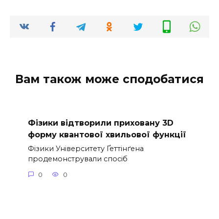
Вам також може сподобатися
Фізики відтворили приховану 3D
форму квантової хвильової функції
Фізики Університету Ґеттінґена
продемонстрували спосіб
0
0