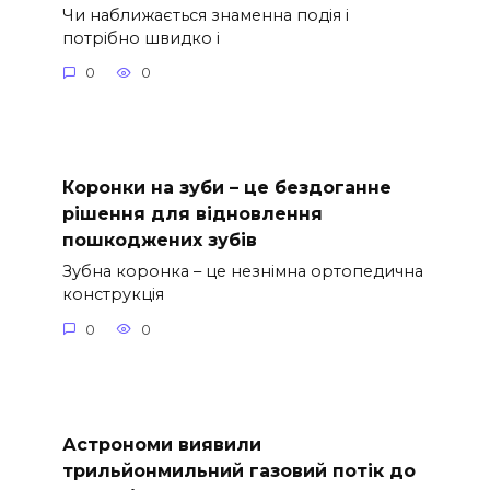
Чи наближається знаменна подія і
потрібно швидко і
0
0
Коронки на зуби – це бездоганне
рішення для відновлення
пошкоджених зубів
Зубна коронка – це незнімна ортопедична
конструкція
0
0
Астрономи виявили
трильйонмильний газовий потік до