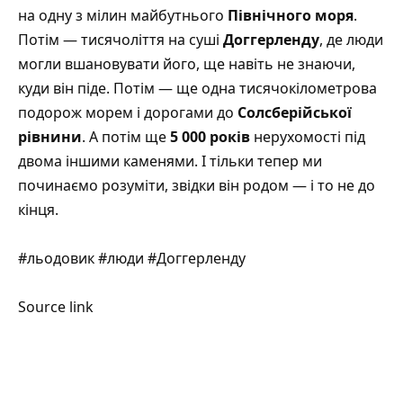
на одну з мілин майбутнього
Північного моря
.
Потім — тисячоліття на суші
Доггерленду
, де люди
могли вшановувати його, ще навіть не знаючи,
куди він піде. Потім — ще одна тисячокілометрова
подорож морем і дорогами до
Солсберійської
рівнини
. А потім ще
5 000 років
нерухомості під
двома іншими каменями. І тільки тепер ми
починаємо розуміти, звідки він родом — і то не до
кінця.
#льодовик #люди #Доггерленду
Source link