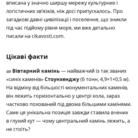
вписана у значно ширшу мережу культурних і
логістичних зв’язків, ніж досі припускалось.
Про
загадкові давні цивілізації і поселення, що зникли
під час підйому рівня моря, ми вже детально
писали на cikavosti.com
.
Цікаві факти
🧱
Вівтарний камінь
— найважчий із так званих
«синіх каменів»
Стоунхенджу
(6 тонн, 4,9×1×0,5 м).
На відміну від більшості монументальних каменів,
він лежить горизонтально у центрі кола, зараз
частково похований під двома більшими камінями.
Саме ця унікальна позиція завжди ставила вчених
в глухий кут — чому центральний камінь лежить, а
не стоїть?