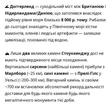
🌊
Доггерленд
— суходільний міст між
Британією
і
Нідерландами/Данією
, що затопився внаслідок
підйому рівня моря близько
8 000 р. тому
.
Рибалки
до сьогодні знаходять у Північному морі кістки
мамонтів, оленів і людські артефакти — залишки
цивілізації, похованої під водою
.
🏔️ Лише
два
великих камені
Стоунхенджу
досі не
мають підтвердженого місця походження.
Вертикальні
сарсени
(найбільші камені) прибули з
Марлборо
(~25 км),
сині камені
— з
Прелі-Гілс
у
Уельсі (~200–300 км).
Вівтарний камінь зі своїми
~700 км встановлює абсолютний рекорд дальності
доставки для будь-якого каменя будь-якого
мегалітичного монумента тієї доби
.