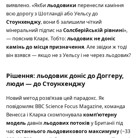
виявлено. «Якби
льодовики
перенесли каміння
всю дорогу з Шотландії або Уельсу до
Стоунхенджу
, вони б залишили чіткий
мінеральний підпис на
Солсберійській рівнині
»,
— пояснив Кларк. Тобто:
льодовик не доніс
камінь до місця призначення
. Але звідки ж тоді
він взявся — якщо не з Уельсу і не через льодовик?
Рішення: льодовик доніс до Доггеру,
люди — до Стоунхенджу
Новий метод розв’язав цей парадокс.
Як
повідомляє BBC Science Focus Magazine
, команда
Венесса і Кларка скомпонувала
комп’ютерну
модель
давніх
льодових потоків
у Британії під
час
останнього льодовикового максимуму
(~33