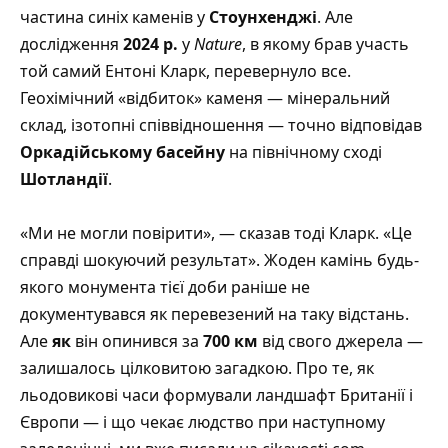
частина синіх каменів у
Стоунхенджі
. Але
дослідження
2024 р.
у
Nature
, в якому брав участь
той самий Ентоні Кларк, перевернуло все.
Геохімічний «відбиток» каменя — мінеральний
склад, ізотопні співвідношення — точно відповідав
Оркадійському басейну
на північному сході
Шотландії
.
«Ми не могли повірити», — сказав тоді Кларк. «Це
справді шокуючий результат». Жоден камінь будь-
якого монумента тієї доби раніше не
документувався як перевезений на таку відстань.
Але
як
він опинився за
700 км
від свого джерела —
залишалось цілковитою загадкою.
Про те, як
льодовикові часи формували ландшафт Британії і
Європи — і що чекає людство при наступному