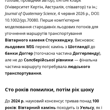
Голлам, провідний автор), Ентоні Кларк
(Університет Кертін, Австралія, співавтор) та ін.;
Journal of Quaternary Science
, 4 червня 2026 р., DOI:
10.1002/jqs.70080. Перше комп’ютерне
моделювання стародавніх льодових потоків для
уточнення маршрутів транспортування
Вівтарного каменя
Стоунхенджу
. Висновок:
льодовик MIG
переніс камінь з
Шотландії
до
банки Доггер
(тогочасна частина
Доггерленду
),
але не до
Солсберійської рівнини
— фінальна
частина маршруту потребувала
людського
транспортування
.
Сто років помилки, потім рік шоку
До
2024 р.
науковий консенсус тривав понад
100
років
:
Вівтарний камінь
походить із
Уельсу
, як і