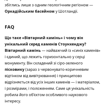
збіглись лише з одним геологічним регіоном —
Оркадійським басейном
у Шотландії
.
FAQ
Що таке «Вівтарний камінь» і чому він
унікальний серед каменів Стоунхенджу?
Вівтарний камінь
— найважчий із «синіх каменів»
і єдиний, що лежить горизонтально у серці
монументу. Він складений зі сіро-зеленого
пісковику
(зараз з червонувато-коричневим
відтінком від вивітрювання) і принципово
відрізняється від усіх інших каменів — і матеріалом,
і розмірами, і положенням. Саме ця унікальність
робила його об’єктом особливого наукового
інтересу.