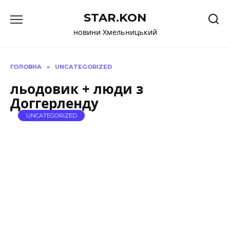
Перейти
STAR.KON
до
вмісту
новини Хмельницький
ГОЛОВНА
»
UNCATEGORIZED
льодовик + люди з
Доггерленду
UNCATEGORIZED