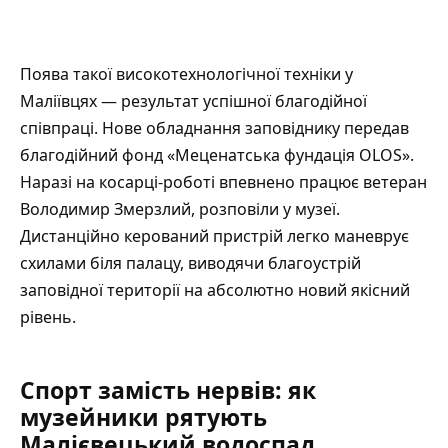
Поява такої високотехнологічної техніки у
Маліївцях — результат успішної благодійної
співпраці. Нове обладнання заповіднику передав
благодійний фонд «Меценатська фундація OLOS».
Наразі на косарці-роботі впевнено працює ветеран
Володимир Змерзлий,
розповіли
у музеї.
Дистанційно керований пристрій легко маневрує
схилами біля палацу, виводячи благоустрій
заповідної території на абсолютно новий якісний
рівень.
Спорт замість нервів: як
музейники рятують
Малієвецький водоспад