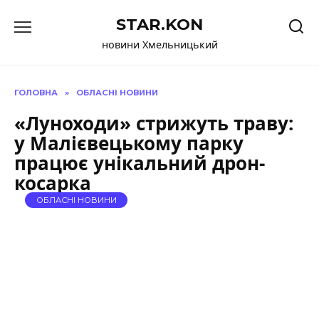
Перейти
STAR.KON
до
вмісту
новини Хмельницький
ГОЛОВНА
»
ОБЛАСНІ НОВИНИ
«Луноходи» стрижуть траву:
у Малієвецькому парку
працює унікальний дрон-
косарка
ОБЛАСНІ НОВИНИ