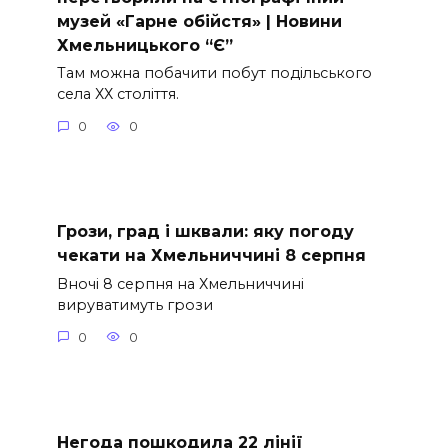
музей «Гарне обійстя» | Новини
Хмельницького “Є”
Там можна побачити побут подільського
села ХХ століття.
0
0
Грози, град і шквали: яку погоду
чекати на Хмельниччині 8 серпня
Вночі 8 серпня на Хмельниччині
вируватимуть грози
0
0
Негода пошкодила 22 лінії