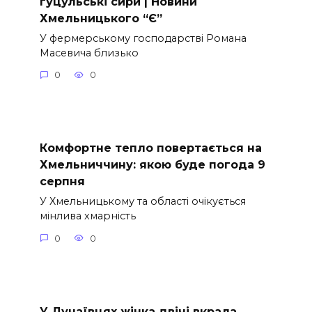
гуцульські сири | Новини
Хмельницького “Є”
У фермерському господарстві Романа
Масевича близько
0
0
Комфортне тепло повертається на
Хмельниччину: якою буде погода 9
серпня
У Хмельницькому та області очікується
мінлива хмарність
0
0
У Дунаївцях жінка двічі вкрала