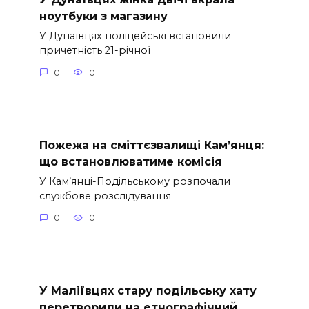
ноутбуки з магазину
У Дунаївцях поліцейські встановили
причетність 21-річної
0
0
Пожежа на сміттєзвалищі Кам’янця:
що встановлюватиме комісія
У Кам’янці-Подільському розпочали
службове розслідування
0
0
У Маліївцях стару подільську хату
перетворили на етнографічний