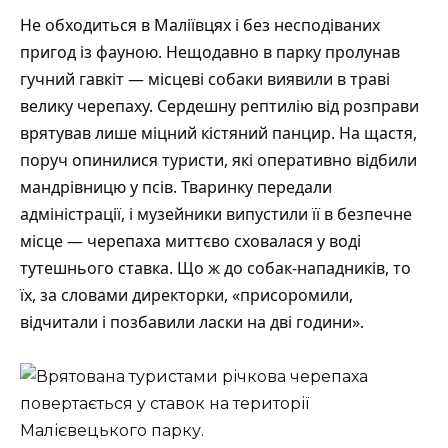
Не обходиться в Маліївцях і без несподіваних
пригод із фауною. Нещодавно в парку пролунав
гучний гавкіт — місцеві собаки виявили в траві
велику черепаху. Сердешну рептилію від розправи
врятував лише міцний кістяний панцир. На щастя,
поруч опинилися туристи, які оперативно відбили
мандрівницю у псів. Тваринку передали
адміністрації, і музейники випустили її в безпечне
місце — черепаха миттєво сховалася у воді
тутешнього ставка. Що ж до собак-нападників, то
їх, за словами директорки, «присоромили,
відчитали і позбавили ласки на дві години».