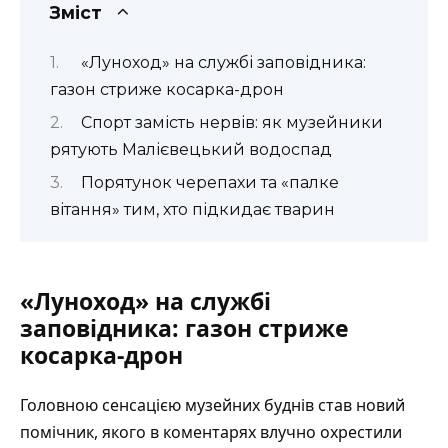
Зміст
«Луноход» на службі заповідника:
газон стриже косарка-дрон
Спорт замість нервів: як музейники
рятують Малієвецький водоспад
Порятунок черепахи та «палке
вітання» тим, хто підкидає тварин
«Луноход» на службі
заповідника: газон стриже
косарка-дрон
Головною сенсацією музейних буднів став новий
помічник, якого в коментарях влучно охрестили