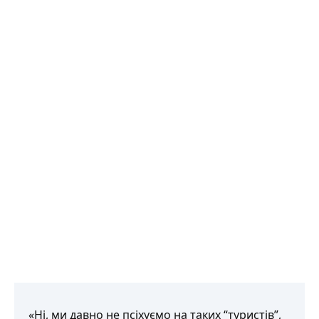
«Ні, ми давно не псіхуємо на таких “туристів”,