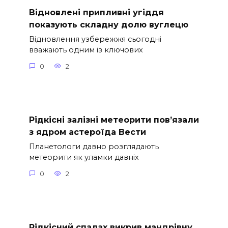
Відновлені припливні угіддя
показують складну долю вуглецю
Відновлення узбережжя сьогодні
вважають одним із ключових
0
2
Рідкісні залізні метеорити пов’язали
з ядром астероїда Вести
Планетологи давно розглядають
метеорити як уламки давніх
0
2
Рідкісний спалах викрив мандрівну