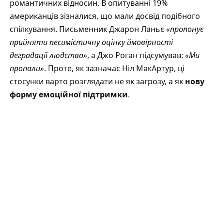
романтичних відносин. В опитуванні 19%
американців зізналися, що мали досвід подібного
спілкування. Письменник Джарон Ланьє
«пропонує
прийняти песимістичну оцінку ймовірності
деградації людства»
, а Джо Роган
підсумував
:
«Ми
пропали»
. Проте, як зазначає Ніл МакАртур, ці
стосунки варто розглядати не як загрозу, а як
нову
форму емоційної підтримки
.