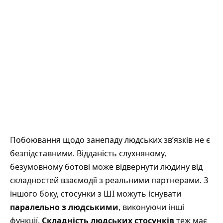
Побоювання щодо занепаду людських зв’язків не є
безпідставними. Відданість слухняному,
безумовному ботові може відвернути людину від
складностей взаємодії з реальними партнерами. З
іншого боку, стосунки з ШІ можуть існувати
паралельно з людськими
, виконуючи інші
функції.
Складність людських стосунків
теж має