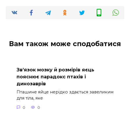
Вам також може сподобатися
Зв’язок мозку й розмірів яєць
пояснює парадокс птахів і
динозаврів
Пташине яйце нерідко здається завеликим
для тіла, яке
0
0