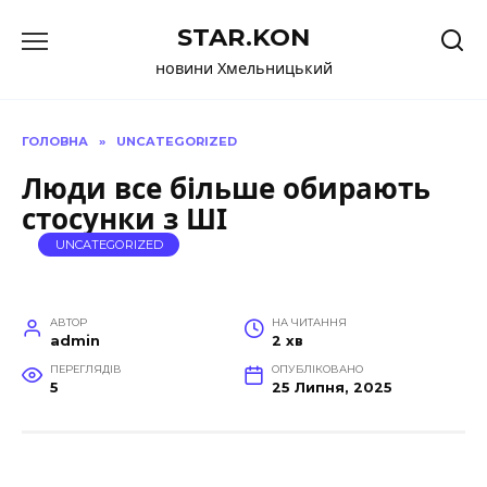
Перейти
STAR.KON
до
вмісту
новини Хмельницький
ГОЛОВНА
»
UNCATEGORIZED
Люди все більше обирають
стосунки з ШІ
UNCATEGORIZED
АВТОР
НА ЧИТАННЯ
admin
2 хв
ПЕРЕГЛЯДІВ
ОПУБЛІКОВАНО
5
25 Липня, 2025