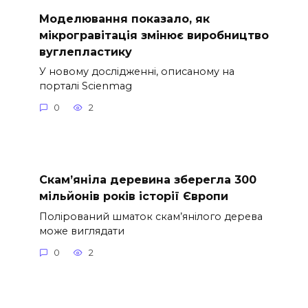
Моделювання показало, як
мікрогравітація змінює виробництво
вуглепластику
У новому дослідженні, описаному на
порталі Scienmag
0
2
Скам’яніла деревина зберегла 300
мільйонів років історії Європи
Полірований шматок скам’янілого дерева
може виглядати
0
2