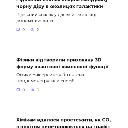
чорну діру в околицях галактики
Рідкісний спалах у далекій галактиці
допоміг виявити
0
2
Фізики відтворили приховану 3D
форму квантової хвильової функції
Фізики Університету Ґеттінґена
продемонстрували спосіб
0
3
Хімікам вдалося простежити, як CO₂
з повітря перетворюється на графіт