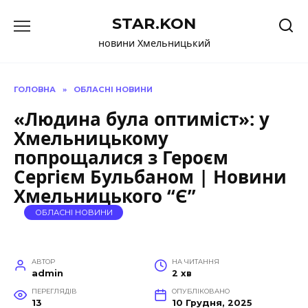
Перейти
STAR.KON
до
вмісту
новини Хмельницький
ГОЛОВНА
»
ОБЛАСНІ НОВИНИ
«Людина була оптиміст»: у
Хмельницькому
попрощалися з Героєм
Сергієм Бульбаном | Новини
Хмельницького “Є”
ОБЛАСНІ НОВИНИ
АВТОР
НА ЧИТАННЯ
admin
2 хв
ПЕРЕГЛЯДІВ
ОПУБЛІКОВАНО
13
10 Грудня, 2025