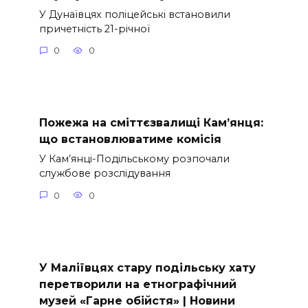
У Дунаївцях поліцейські встановили
причетність 21-річної
0
0
Пожежа на сміттєзвалищі Кам’янця:
що встановлюватиме комісія
У Кам’янці-Подільському розпочали
службове розслідування
0
0
У Маліївцях стару подільську хату
перетворили на етнографічний
музей «Гарне обійстя» | Новини