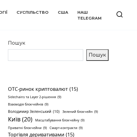
ГІЇ
СУСПІЛЬСТВО
США
НАШ
TELEGRAM
Пошук
Пошук
OTC-ринок криптовалют
(15)
Sidechains та Layer 2-рішення
(9)
Взаємодія блокчейнів
(9)
Володимир Зеленський
(10)
Зелений блокчейн
(9)
Київ
(20)
Масштабування блокчейну
(9)
Приватні блокчейни
(9)
Смарт-контракти
(9)
Торгівля деривативами
(15)