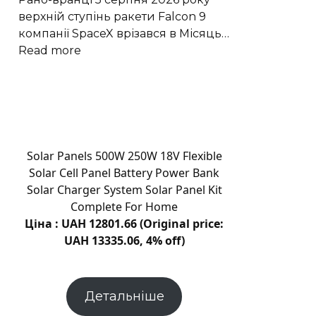
пам’ять
верхній ступінь ракети Falcon 9
компанії SpaceX врізався в Місяць…
:
Read more
Стадія
ракети
SpaceX
утворила
новий
кратер
Solar Panels 500W 250W 18V Flexible
на
Solar Cell Panel Battery Power Bank
Місяці
Solar Charger System Solar Panel Kit
Complete For Home
Ціна : UAH 12801.66 (Original price:
UAH 13335.06, 4% off)
Детальніше