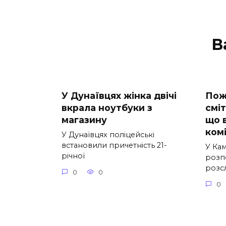
В
У Дунаївцях жінка двічі
Пож
вкрала ноутбуки з
смі
магазину
що 
комі
У Дунаївцях поліцейські
встановили причетність 21-
У Ка
річної
розп
розс
0
0
0