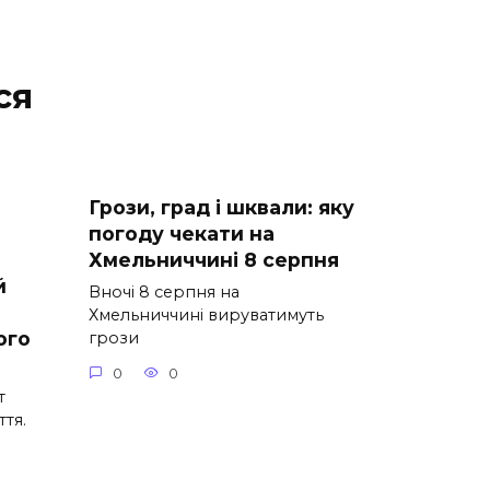
ся
Грози, град і шквали: яку
погоду чекати на
Хмельниччині 8 серпня
й
Вночі 8 серпня на
Хмельниччині вируватимуть
ого
грози
0
0
т
ття.