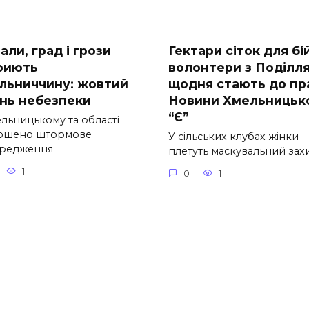
ли, град і грози
Гектари сіток для бій
риють
волонтери з Поділл
льниччину: жовтий
щодня стають до пра
ень небезпеки
Новини Хмельницьк
“Є”
ельницькому та області
ошено штормове
У сільських клубах жінки
редження
плетуть маскувальний зах
1
0
1