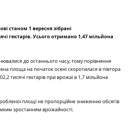
ові
станом 1 вересня зібрані
ячі гектарів. Усього отримано 1,47 мільйона
днювалися до останнього часу, тому порівняння
лена площа на початок осені скоротилася в півтора
02,2 тисячі гектарів при врожаї в 1,7 мільйона
бробленої площі не пропорційне зниженню обсягів
рімким зростанням врожайності.