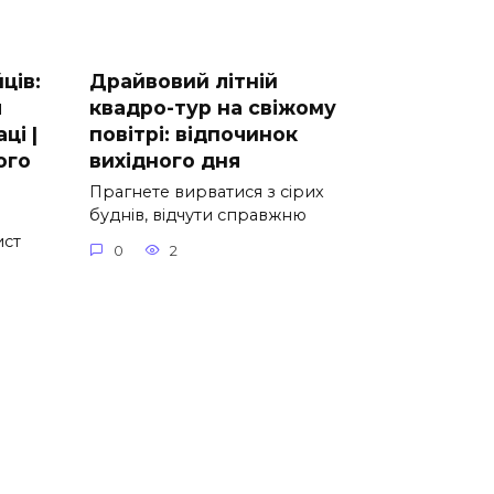
ців:
Драйвовий літній
я
квадро-тур на свіжому
ці |
повітрі: відпочинок
ого
вихідного дня
Прагнете вирватися з сірих
буднів, відчути справжню
ист
0
2