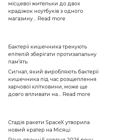
місцевої жительки до двох
крадіжок ноутбуків з одного
:
магазину…
Read more
У
Дунаївцях
жінка
Бактерії кишечника тренують
двічі
епітелій зберігати протизапальну
вкрала
пам’ять
ноутбуки
з
Сигнал, який виробляють бактерії
магазину
кишечника під час розщеплення
харчової клітковини, може ще
:
довго впливати на…
Read more
Бактерії
кишечника
тренують
Стадія ракети SpaceX утворила
епітелій
новий кратер на Місяці
зберігати
протизапальну
Рано-вранці 5 серпня 2026 року