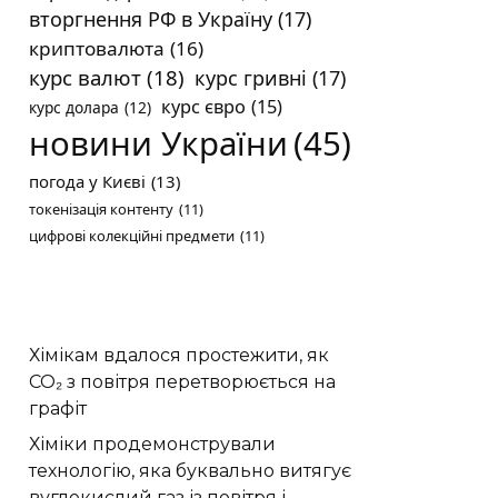
вторгнення РФ в Україну
(17)
криптовалюта
(16)
курс валют
(18)
курс гривні
(17)
курс євро
(15)
курс долара
(12)
новини України
(45)
погода у Києві
(13)
токенізація контенту
(11)
цифрові колекційні предмети
(11)
Хімікам вдалося простежити, як
CO₂ з повітря перетворюється на
графіт
Хіміки продемонстрували
технологію, яка буквально витягує
вуглекислий газ із повітря і