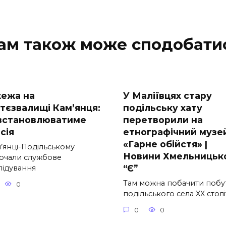
ам також може сподобати
ежа на
У Маліївцях стару
ттєзвалищі Кам’янця:
подільську хату
встановлюватиме
перетворили на
сія
етнографічний музе
«Гарне обійстя» |
м’янці-Подільському
Новини Хмельницьк
очали службове
“Є”
лідування
Там можна побачити побу
0
подільського села ХХ столі
0
0