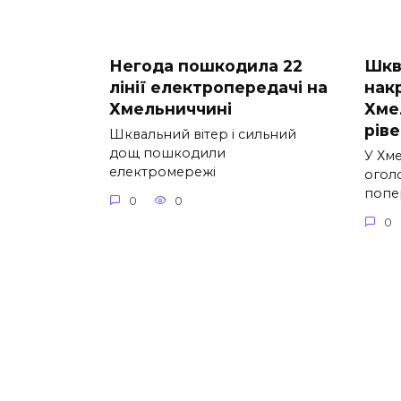
Негода пошкодила 22
Шква
лінії електропередачі на
нак
Хмельниччині
Хме
рів
Шквальний вітер і сильний
дощ пошкодили
У Хм
електромережі
огол
попе
0
0
0