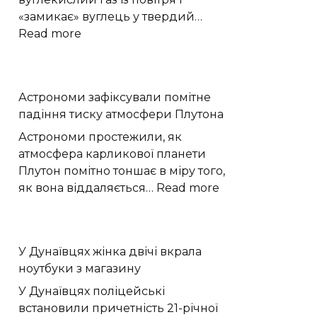
«замикає» вуглець у твердий…
:
Read more
Хімікам
вдалося
простежити,
Астрономи зафіксували помітне
як
падіння тиску атмосфери Плутона
CO₂
з
Астрономи простежили, як
повітря
атмосфера карликової планети
перетворюється
Плутон помітно тоншає в міру того,
на
:
як вона віддаляється…
Read more
графіт
Астрономи
зафіксували
помітне
У Дунаївцях жінка двічі вкрала
падіння
ноутбуки з магазину
тиску
атмосфери
У Дунаївцях поліцейські
Плутона
встановили причетність 21-річної