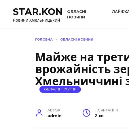
Перейти
STAR.KON
до
ОБЛАСНІ
ЛАЙФХ
вмісту
НОВИНИ
новини Хмельницький
ГОЛОВНА
»
ОБЛАСНІ НОВИНИ
Майже на трети
врожайність зе
Хмельниччині з
ОБЛАСНІ НОВИНИ
АВТОР
НА ЧИТАННЯ
admin
2 хв