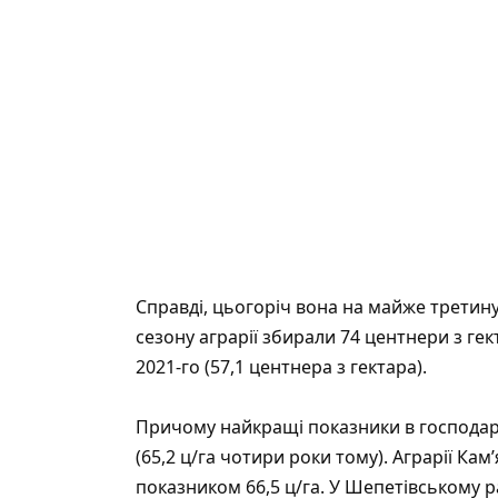
Справді, цьогоріч вона на майже третин
сезону аграрії збирали 74 центнери з гек
2021-го (57,1 центнера з гектара).
Причому найкращі показники в господарс
(65,2 ц/га чотири роки тому). Аграрії Ка
показником 66,5 ц/га. У Шепетівському р