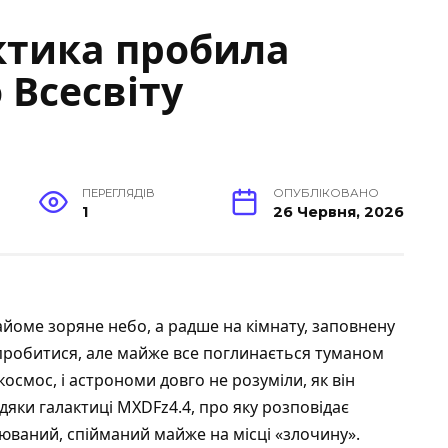
ктика пробила
 Всесвіту
ПЕРЕГЛЯДІВ
ОПУБЛІКОВАНО
1
26 Червня, 2026
найоме зоряне небо, а радше на кімнату, заповнену
 пробитися, але майже все поглинається туманом
осмос, і астрономи довго не розуміли, як він
дяки галактиці MXDFz4.4, про яку розповідає
рюваний, спійманий майже на місці «злочину».