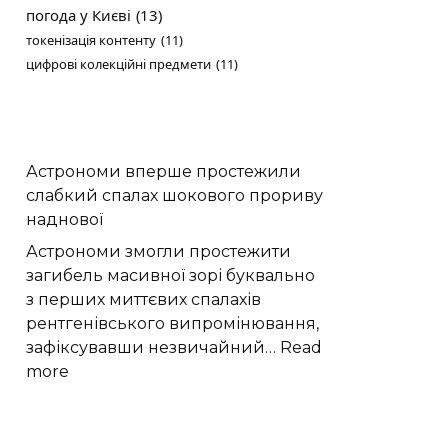
погода у Києві
(13)
токенізація контенту
(11)
цифрові колекційні предмети
(11)
Астрономи вперше простежили
слабкий спалах шокового прориву
наднової
Астрономи змогли простежити
загибель масивної зорі буквально
з перших миттєвих спалахів
рентгенівського випромінювання,
зафіксувавши незвичайний…
Read
:
more
Астрономи
вперше
простежили