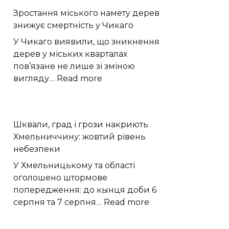
готує
Зростання міського намету дерев
анімаційний
знижує смертність у Чикаго
Warhammer
40,000
У Чикаго виявили, що зникнення
з
дерев у міських кварталах
Кавіллом
пов’язане не лише зі зміною
:
вигляду…
Read more
Зростання
міського
намету
Шквали, град і грози накриють
дерев
Хмельниччину: жовтий рівень
знижує
небезпеки
смертність
у
У Хмельницькому та області
Чикаго
оголошено штормове
попередження: до кынця доби 6
:
серпня та 7 серпня…
Read more
Шквали,
град