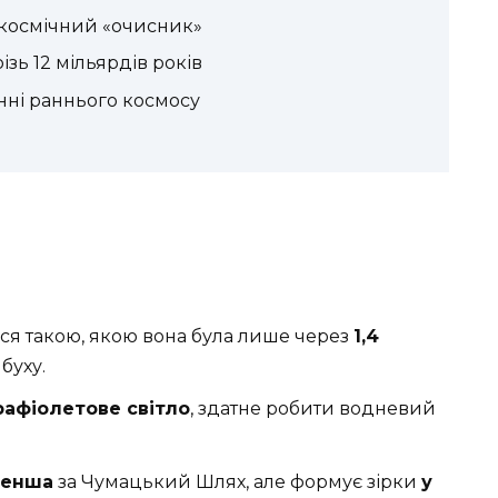
 космічний «очисник»
ізь 12 мільярдів років
нні раннього космосу
ься такою, якою вона була лише через
1,4
буху.
рафіолетове світло
, здатне робити водневий
менша
за Чумацький Шлях, але формує зірки
у