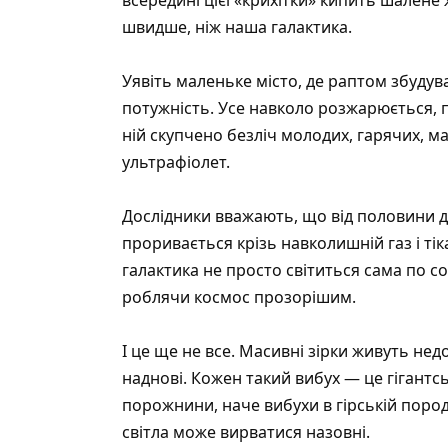
швидше, ніж наша галактика.
Уявіть маленьке місто, де раптом збудув
потужність. Усе навколо розжарюється, по
ній скупчено безліч молодих, гарячих, м
ультрафіолет.
Дослідники вважають, що від половини до 
проривається крізь навколишній газ і ті
галактика не просто світиться сама по с
роблячи космос прозорішим.
І це ще не все. Масивні зірки живуть не
наднові. Кожен такий вибух — це гігантсь
порожнини, наче вибухи в гірській пород
світла може вирватися назовні.