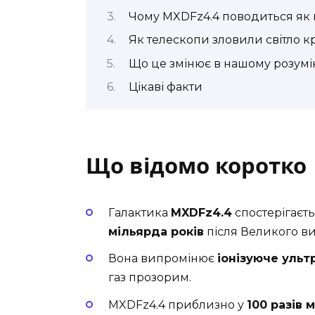
Чому MXDFz4.4 поводиться як
Як телескопи зловили світло кр
Що це змінює в нашому розумі
Цікаві факти
Що відомо коротко
Галактика
MXDFz4.4
спостерігаєт
мільярда років
після Великого ви
Вона випромінює
іонізуюче ульт
газ прозорим.
MXDFz4.4 приблизно у
100 разів 