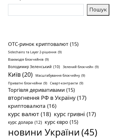
Пошук
OTC-ринок криптовалют
(15)
Sidechains та Layer 2-рішення
(9)
Взаємодія блокчейнів
(9)
Володимир Зеленський
(10)
Зелений блокчейн
(9)
Київ
(20)
Масштабування блокчейну
(9)
Приватні блокчейни
(9)
Смарт-контракти
(9)
Торгівля деривативами
(15)
вторгнення РФ в Україну
(17)
криптовалюта
(16)
курс валют
(18)
курс гривні
(17)
курс євро
(15)
курс долара
(12)
новини України
(45)