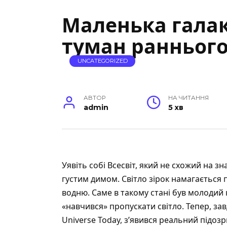
Маленька гала
туман раннього
UNCATEGORIZED
АВТОР
НА ЧИТАННЯ
admin
5 хв
Уявіть собі Всесвіт, який не схожий на з
густим димом. Світло зірок намагається
водню. Саме в такому стані був молодий к
«навчився» пропускати світло. Тепер, зав
Universe Today
, з’явився реальний підоз