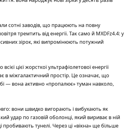
али сотні заводів, що працюють на повну
вітря тремтить від енергії. Так само й MXDFz4.4: у
асивних зірок, які випромінюють потужний
всієї цієї жорсткої ультрафіолетової енергії
кає в міжгалактичний простір. Це означає, що
обі — вона активно «пропалює» туман навколо,
довго: вони швидко вигорають і вибухають як
кий удар по газовій оболонці, який вириває в ній
і пробивають тунелі. Через ці «вікна» ще більше