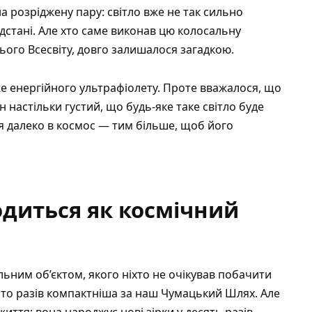
а розріджену пару: світло вже не так сильно
ідстані. Але хто саме виконав цю колосальну
ого Всесвіту, довго залишалося загадкою.
же енергійного ультрафіолету. Проте вважалося, що
 настільки густий, що будь-яке таке світло буде
я далеко в космос — тим більше, щоб його
диться як космічний
ьним об’єктом, якого ніхто не очікував побачити
сто разів компактніша за наш Чумацький Шлях. Але
життя: вона народжує нові зірки у десять разів