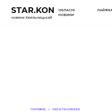
Перейти
STAR.KON
до
ОБЛАСНІ
ЛАЙФХ
вмісту
НОВИНИ
новини Хмельницький
ГОЛОВНА
»
UNCATEGORIZED