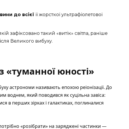
вини до всієї
її жорсткої ультрафіолетової
кій зафіксовано такий «витік» світла, раніше
ісля Великого вибуху.
із «туманної юності»
буху астрономи називають епохою реіонізації. До
м воднем, який поводився як суцільна завіса:
ся в перших зірках і галактиках, поглиналися
потрібно «розібрати» на заряджені частинки —