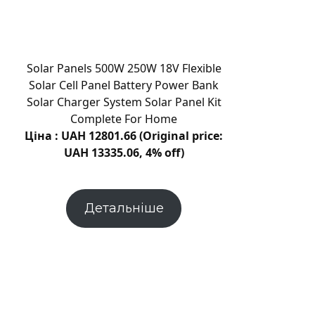
і
грози
накриють
Хмельниччину:
Solar Panels 500W 250W 18V Flexible
жовтий
Solar Cell Panel Battery Power Bank
рівень
Solar Charger System Solar Panel Kit
небезпеки
Complete For Home
Ціна : UAH 12801.66 (Original price:
UAH 13335.06, 4% off)
Детальніше