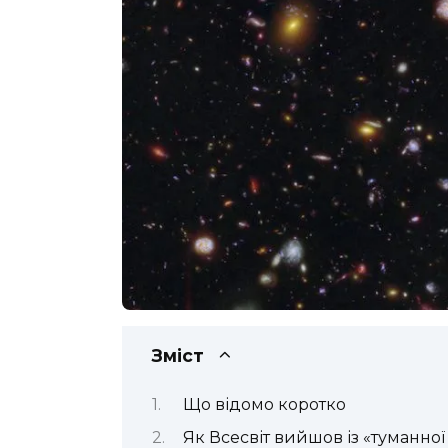
Зміст
Що відомо коротко
Як Всесвіт вийшов із «туманної