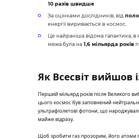
10 разів швидше
.
За оцінками дослідників, від
поло
енергії виривається в космос.
Це найраніша відома галактика, в я
межа була на
1,6 мільярда років
п
Як Всесвіт вийшов 
Перший мільярд років після Великого ви
цього космос був заповнений нейтральни
ультрафіолетові фотони, що народжували
майже відразу.
Щоб зробити газ прозорим, його атоми 