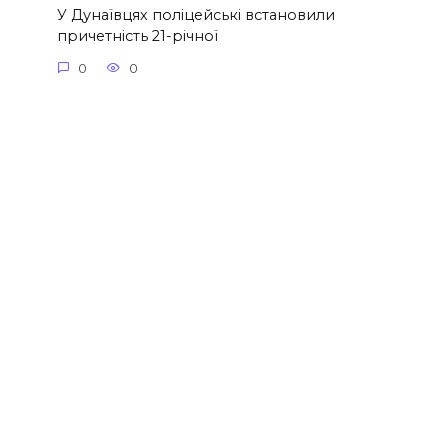
У Дунаївцях поліцейські встановили
причетність 21-річної
0
0