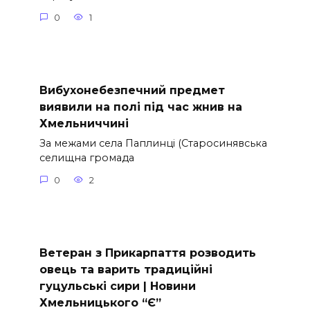
0
1
Вибухонебезпечний предмет
виявили на полі під час жнив на
Хмельниччині
За межами села Паплинці (Старосинявська
селищна громада
0
2
Ветеран з Прикарпаття розводить
овець та варить традиційні
гуцульські сири | Новини
Хмельницького “Є”