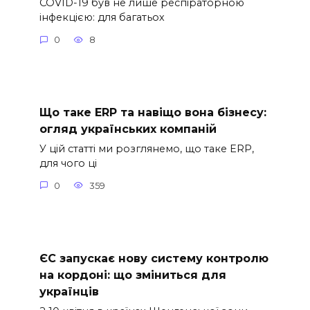
COVID-19 був не лише респіраторною
інфекцією: для багатьох
0
8
Що таке ERP та навіщо вона бізнесу:
огляд українських компаній
У цій статті ми розглянемо, що таке ERP,
для чого ці
0
359
ЄС запускає нову систему контролю
на кордоні: що зміниться для
українців