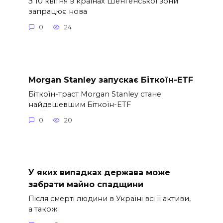
З 10 квітня в країнах Шенгенської зони
запрацює нова
0
24
Morgan Stanley запускає Біткоїн-ETF
Біткоїн-траст Morgan Stanley стане
найдешевшим Біткоїн-ETF
0
20
У яких випадках держава може
забрати майно спадщини
Після смерті людини в Україні всі її активи,
а також