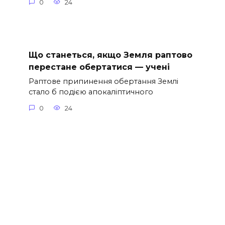
0
24
Що станеться, якщо Земля раптово
перестане обертатися — учені
Раптове припинення обертання Землі
стало б подією апокаліптичного
0
24