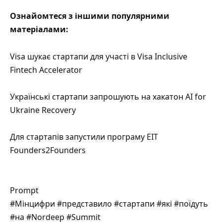
Ознайомтеся з іншими популярними
матеріалами:
Visa шукає стартапи для участі в Visa Inclusive
Fintech Accelerator
Українські стартапи запрошують на хакатон AI for
Ukraine Recovery
Для стартапів запустили програму EIT
Founders2Founders
Prompt
#Мінцифри #представило #стартапи #які #поїдуть
#на #Nordeep #Summit