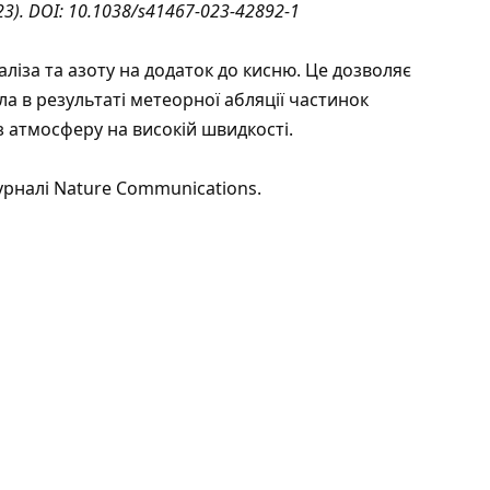
3). DOI: 10.1038/s41467-023-42892-1
аліза та азоту на додаток до кисню. Це дозволяє
а в результаті метеорної абляції частинок
 атмосферу на високій швидкості.
урналі Nature Communications.