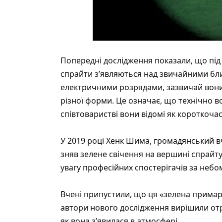
Попередні дослідження показали, що під 
спрайти з’являються над звичайними бл
електричними розрядами, зазвичай вони
різної форми. Це означає, що технічно 
співтоваристві вони відомі як короткочасні
У 2019 році Хенк Шима, громадянський вч
зняв зелене свічення на вершині спрайту
увагу професійних спостерігачів за небо
Вчені припустили, що ця «зелена примар
автори нового дослідження вирішили отри
як вона з’явилася в атмосфері.