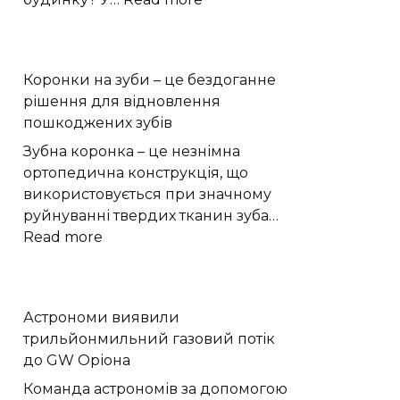
як
використовувати
їх
Коронки на зуби – це бездоганне
для
рішення для відновлення
прикраси
пошкоджених зубів
Зубна коронка – це незнімна
ортопедична конструкція, що
використовується при значному
руйнуванні твердих тканин зуба…
:
Read more
Коронки
на
зуби
Астрономи виявили
–
трильйонмильний газовий потік
це
до GW Оріона
бездоганне
рішення
Команда астрономів за допомогою