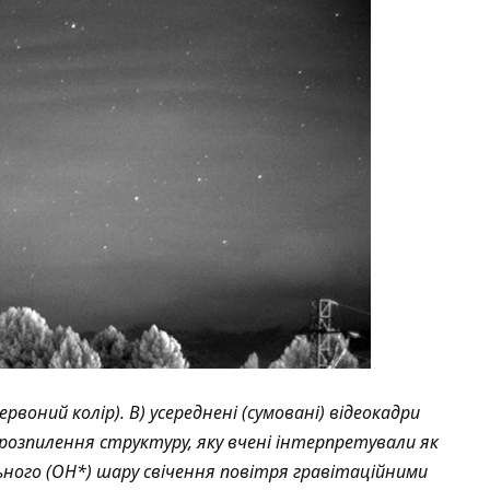
рвоний колір). B) усереднені (сумовані) відеокадри
я розпилення структуру, яку вчені інтерпретували як
ьного (OH*) шару свічення повітря гравітаційними