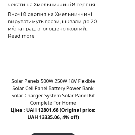
чекати на Хмельниччині 8 серпня
хату
перетворили
Вночі 8 серпня на Хмельниччині
на
вируватимуть грози, шквали до 20
етнографічний
м/с та град, оголошено жовтий…
музей
:
Read more
«Гарне
Грози,
обійстя»
град
|
і
Новини
шквали:
Хмельницького
яку
“Є”
погоду
Solar Panels 500W 250W 18V Flexible
чекати
Solar Cell Panel Battery Power Bank
на
Solar Charger System Solar Panel Kit
Хмельниччині
Complete For Home
8
Ціна : UAH 12801.66 (Original price:
серпня
UAH 13335.06, 4% off)