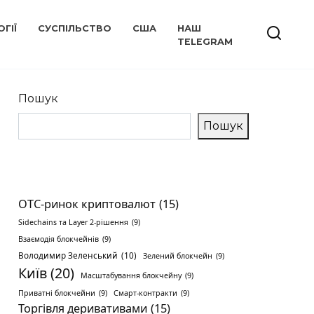
ГІЇ
СУСПІЛЬСТВО
США
НАШ
TELEGRAM
Пошук
Пошук
OTC-ринок криптовалют
(15)
Sidechains та Layer 2-рішення
(9)
Взаємодія блокчейнів
(9)
Володимир Зеленський
(10)
Зелений блокчейн
(9)
Київ
(20)
Масштабування блокчейну
(9)
Приватні блокчейни
(9)
Смарт-контракти
(9)
Торгівля деривативами
(15)