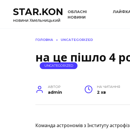
Перейти
STAR.KON
до
ОБЛАСНІ
ЛАЙФХ
вмісту
НОВИНИ
новини Хмельницький
ГОЛОВНА
»
UNCATEGORIZED
на це пішло 4 р
UNCATEGORIZED
АВТОР
НА ЧИТАННЯ
admin
2 хв
Команда астрономів з Інституту астрофізик