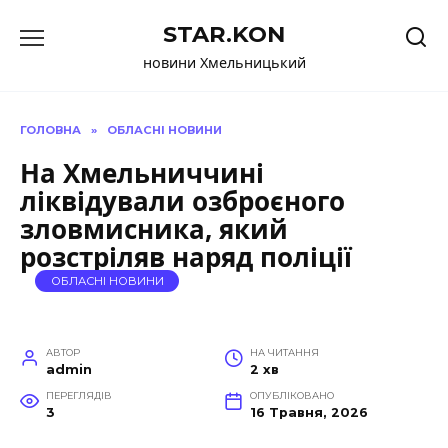
Перейти
STAR.KON
до
вмісту
новини Хмельницький
ГОЛОВНА
»
ОБЛАСНІ НОВИНИ
На Хмельниччині
ліквідували озброєного
зловмисника, який
розстріляв наряд поліції
ОБЛАСНІ НОВИНИ
АВТОР
НА ЧИТАННЯ
admin
2 хв
ПЕРЕГЛЯДІВ
ОПУБЛІКОВАНО
3
16 Травня, 2026