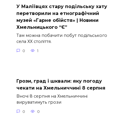
У Маліївцях стару подільську хату
перетворили на етнографічний
музей «Гарне обійстя» | Новини
Хмельницького “Є”
Там можна побачити побут подільського
села ХХ століття.
0
1
Грози, град і шквали: яку погоду
чекати на Хмельниччині 8 серпня
Вночі 8 серпня на Хмельниччині
вируватимуть грози
0
0