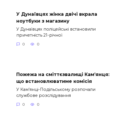
У Дунаївцях жінка двічі вкрала
ноутбуки з магазину
У Дунаївцях поліцейські встановили
причетність 21-річної
0
0
Пожежа на сміттєзвалищі Кам’янця:
що встановлюватиме комісія
У Кам’янці-Подільському розпочали
службове розслідування
0
0