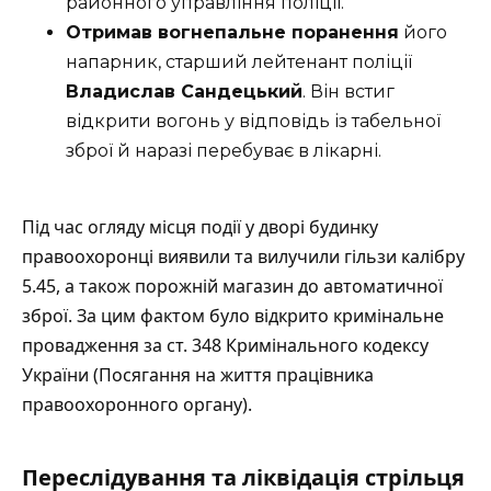
районного управління поліції.
Отримав вогнепальне поранення
його
напарник, старший лейтенант поліції
Владислав Сандецький
. Він встиг
відкрити вогонь у відповідь із табельної
зброї й наразі перебуває в лікарні.
Під час огляду місця події у дворі будинку
правоохоронці виявили та вилучили гільзи калібру
5.45, а також порожній магазин до автоматичної
зброї. За цим фактом було відкрито кримінальне
провадження за ст. 348 Кримінального кодексу
України (Посягання на життя працівника
правоохоронного органу).
Переслідування та ліквідація стрільця