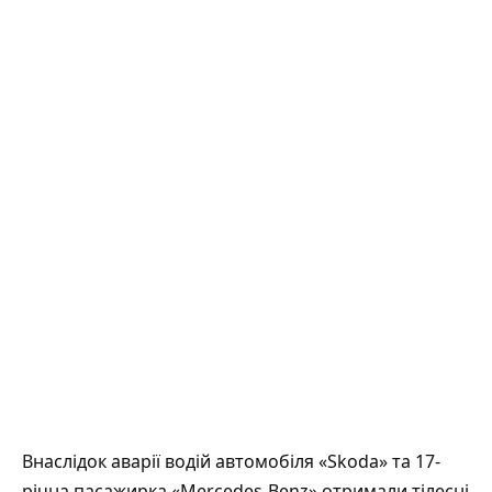
Внаслідок аварії водій автомобіля «Skoda» та 17-
річна пасажирка «Mercedes-Benz» отримали тілесні