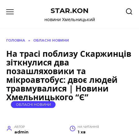
Перейти
STAR.KON
до
вмісту
новини Хмельницький
ГОЛОВНА
»
ОБЛАСНІ НОВИНИ
На трасі поблизу Скаржинців
зіткнулися два
позашляховики та
мікроавтобус: двоє людей
травмувалися | Новини
Хмельницького “Є”
ОБЛАСНІ НОВИНИ
АВТОР
НА ЧИТАННЯ
admin
1 хв