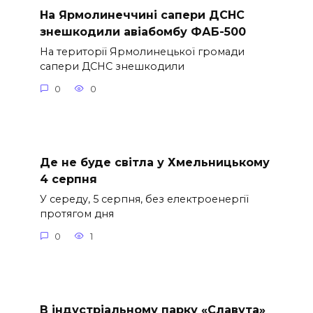
На Ярмолинеччині сапери ДСНС
знешкодили авіабомбу ФАБ-500
На території Ярмолинецької громади
сапери ДСНС знешкодили
0
0
Де не буде світла у Хмельницькому
4 серпня
У середу, 5 серпня, без електроенергії
протягом дня
0
1
В індустріальному парку «Славута»