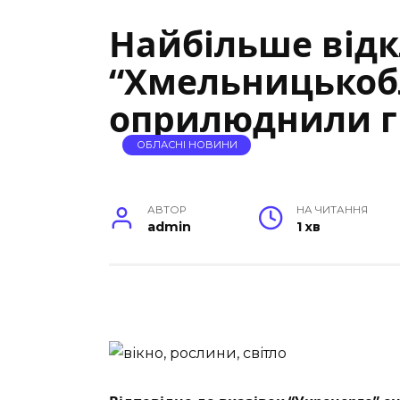
Найбільше відк
“Хмельницькоб
оприлюднили гр
ОБЛАСНІ НОВИНИ
АВТОР
НА ЧИТАННЯ
admin
1 хв