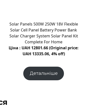
і
грози
накриють
Хмельниччину:
Solar Panels 500W 250W 18V Flexible
жовтий
Solar Cell Panel Battery Power Bank
рівень
Solar Charger System Solar Panel Kit
небезпеки
Complete For Home
Ціна : UAH 12801.66 (Original price:
UAH 13335.06, 4% off)
Детальніше
ся