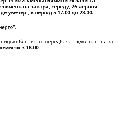
енергетики Хмельниччини склали та
ючень на завтра, середу, 26 червня.
 увечері, в період з 17.00 до 23.00.
нерго”.
льницькобленерго”
передбачає
відключення за
чинаючи з 18.00
.