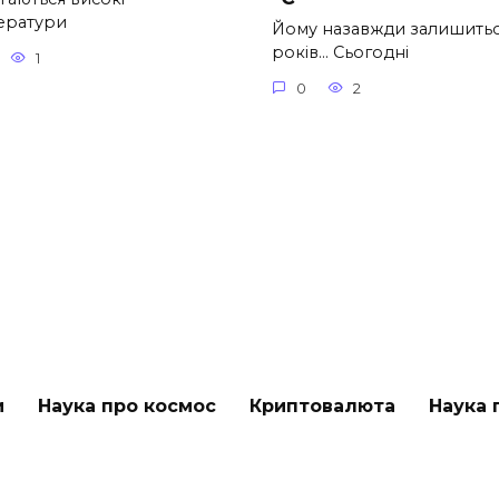
ератури
Йому назавжди залишитьс
років… Сьогодні
1
0
2
и
Наука про космос
Криптовалюта
Наука 