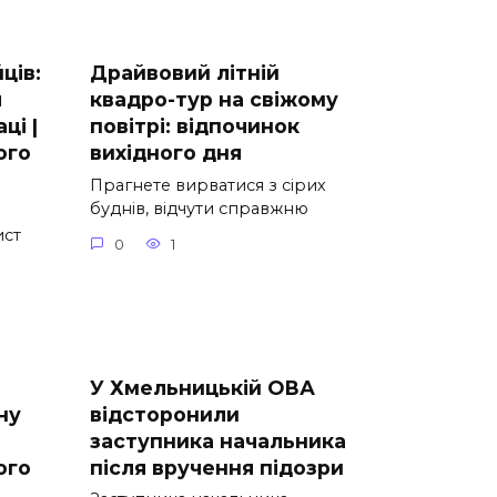
ців:
Драйвовий літній
я
квадро-тур на свіжому
ці |
повітрі: відпочинок
ого
вихідного дня
Прагнете вирватися з сірих
буднів, відчути справжню
ист
0
1
У Хмельницькій ОВА
ну
відсторонили
заступника начальника
ого
після вручення підозри