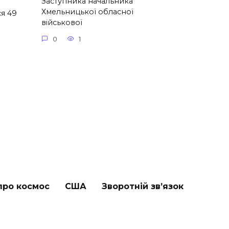
Заступника начальника
Хмельницької обласної
я 49
військової
0
1
про космос
США
Зворотній зв’язок