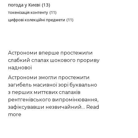
погода у Києві
(13)
токенізація контенту
(11)
цифрові колекційні предмети
(11)
Астрономи вперше простежили
слабкий спалах шокового прориву
наднової
Астрономи змогли простежити
загибель масивної зорі буквально
з перших миттєвих спалахів
рентгенівського випромінювання,
зафіксувавши незвичайний…
Read
:
more
Астрономи
вперше
простежили