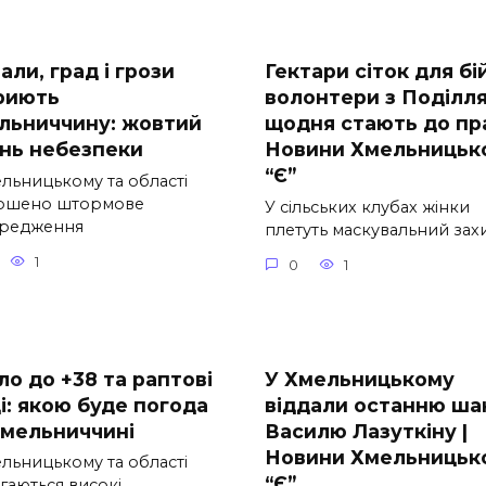
ли, град і грози
Гектари сіток для бій
риють
волонтери з Поділл
льниччину: жовтий
щодня стають до пра
ень небезпеки
Новини Хмельницьк
“Є”
ельницькому та області
ошено штормове
У сільських клубах жінки
редження
плетуть маскувальний зах
1
0
1
ло до +38 та раптові
У Хмельницькому
і: якою буде погода
віддали останню ша
Хмельниччині
Василю Лазуткіну |
Новини Хмельницьк
ельницькому та області
“Є”
гаються високі