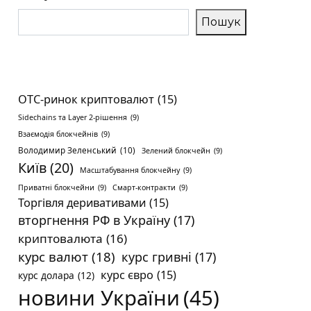
Пошук
OTC-ринок криптовалют
(15)
Sidechains та Layer 2-рішення
(9)
Взаємодія блокчейнів
(9)
Володимир Зеленський
(10)
Зелений блокчейн
(9)
Київ
(20)
Масштабування блокчейну
(9)
Приватні блокчейни
(9)
Смарт-контракти
(9)
Торгівля деривативами
(15)
вторгнення РФ в Україну
(17)
криптовалюта
(16)
курс валют
(18)
курс гривні
(17)
курс євро
(15)
курс долара
(12)
новини України
(45)