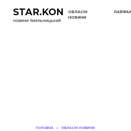
Перейти
STAR.KON
до
ОБЛАСНІ
ЛАЙФХ
вмісту
НОВИНИ
новини Хмельницький
ГОЛОВНА
»
ОБЛАСНІ НОВИНИ