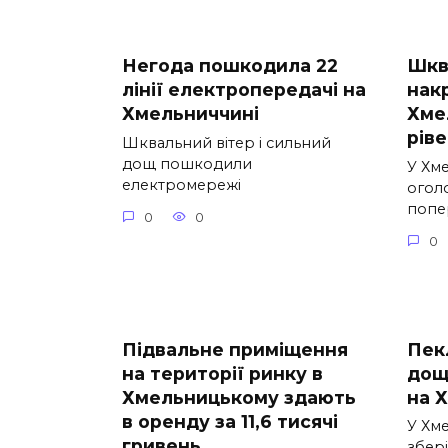
Негода пошкодила 22
Шква
лінії електропередачі на
нак
Хмельниччині
Хме
рів
Шквальний вітер і сильний
дощ пошкодили
У Хм
електромережі
огол
попе
0
0
0
Підвальне приміщення
Пек
на території ринку в
дощ
Хмельницькому здають
на 
в оренду за 11,6 тисячі
У Хм
гривень
збері