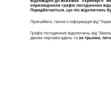
Відповідно до вказівок “Укренерго” 
оприлюднили графік погодинних відкл
Передбачається, що пік відключень буде
Принаймні, такою є
інформація
від “Укре
Графік погодинних відключень від “Хме
двома чергами вдень та
за трьома
, по