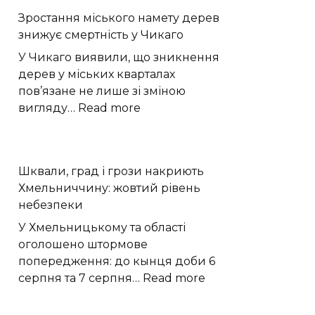
готує
Зростання міського намету дерев
анімаційний
знижує смертність у Чикаго
Warhammer
40,000
У Чикаго виявили, що зникнення
з
дерев у міських кварталах
Кавіллом
пов’язане не лише зі зміною
:
вигляду…
Read more
Зростання
міського
намету
Шквали, град і грози накриють
дерев
Хмельниччину: жовтий рівень
знижує
небезпеки
смертність
у
У Хмельницькому та області
Чикаго
оголошено штормове
попередження: до кынця доби 6
:
серпня та 7 серпня…
Read more
Шквали,
град