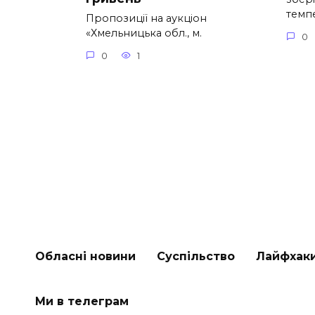
темп
Пропозиції на аукціон
«Хмельницька обл., м.
0
0
1
Обласні новини
Суспільство
Лайфхак
Ми в телеграм