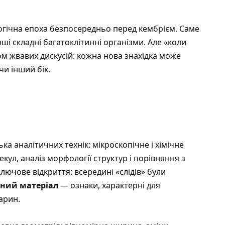
логічна епоха безпосередньо перед кембрієм. Саме
ші складні багатоклітинні організми. Але «коли
ом жвавих дискусій: кожна нова знахідка може
чи інший бік.
а аналітичних технік: мікроскопічне і хімічне
ул, аналіз морфології структур і порівняння з
ючове відкриття: всередині «слідів» були
чний матеріал
— ознаки, характерні для
варин.