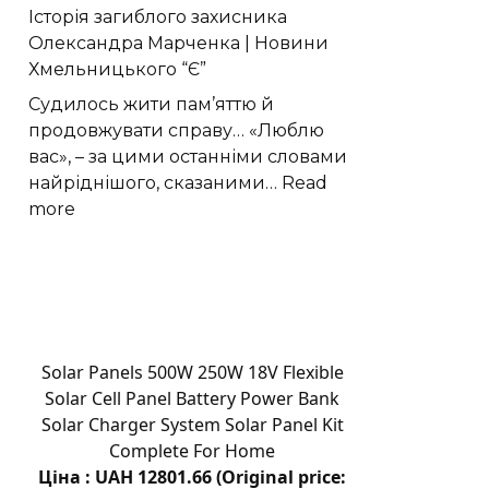
Історія загиблого захисника
тримається
Олександра Марченка | Новини
довше:
Хмельницького “Є”
карнауба,
SiO2
Судилось жити пам’яттю й
або
продовжувати справу… «Люблю
синтетика
вас», – за цими останніми словами
найріднішого, сказаними…
Read
:
more
«Там
вже
гойдалка
завалилася…»
Історія
загиблого
Solar Panels 500W 250W 18V Flexible
захисника
Solar Cell Panel Battery Power Bank
Олександра
Solar Charger System Solar Panel Kit
Марченка
Complete For Home
|
Ціна : UAH 12801.66 (Original price: