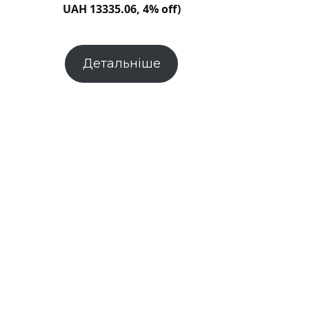
Новини
UAH 13335.06, 4% off)
Хмельницького
“Є”
Детальніше