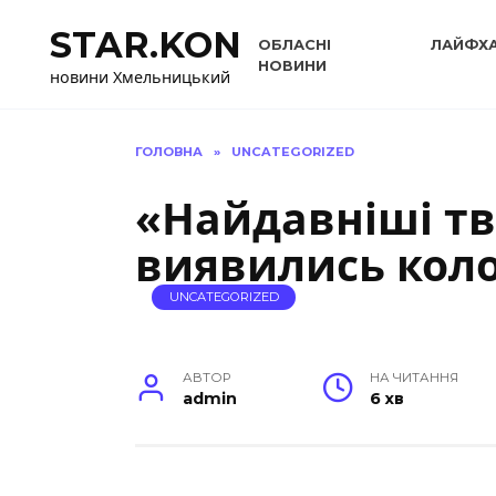
Перейти
STAR.KON
до
ОБЛАСНІ
ЛАЙФХ
вмісту
НОВИНИ
новини Хмельницький
ГОЛОВНА
»
UNCATEGORIZED
«Найдавніші тв
виявились коло
UNCATEGORIZED
АВТОР
НА ЧИТАННЯ
admin
6 хв