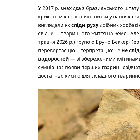
У 2017 р. знахідка з бразильського штат
крихітні мікроскопічні нитки у вапнякови
виглядали як
сліди руху
дрібних хробакі
свідчень тваринного життя на Землі. Але
травня 2026 р.)
групою Бруно Беккер-Керб
перевертає цю інтерпретацію: це
не слі
водоростей
— зі збереженими клітинами 
сумнів час появи перших тварин і свідча
достатньо кисню для складного тваринно