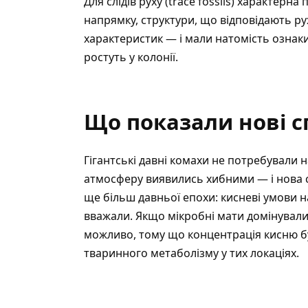
Для слідів руху (trace fossils) характерн
напрямку, структури, що відповідають рух
характеристик — і мали натомість ознак
ростуть у колонії.
Що показали нові 
Гігантські давні комахи не потребували 
атмосферу виявились хибними
— і нова 
ще більш давньої епохи: кисневі умови н
вважали. Якщо мікробні мати домінували
можливо, тому що концентрація кисню б
тваринного метаболізму у тих локаціях.