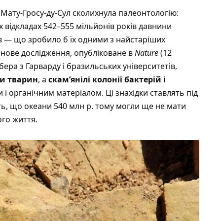
у Мату-Гросу-ду-Сул сколихнула палеонтологію:
х відкладах 542–555 мільйонів років давнини
в — що зробило б їх одними з найстаріших
 нове дослідження,
опубліковане в
Nature
(12
ера з Гарварду і бразильських університетів,
ди тварин
, а
скам’янілі колонії бактерій і
і органічним матеріалом. Ці знахідки ставлять під
ть, що океани 540 млн р. тому могли ще не мати
го життя.