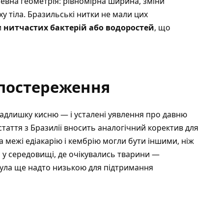
а певна геометрія: рівномірна ширина, зміни
у тіла. Бразильські нитки не мали цих
и
нитчастих бактерій або водоростей
, що
спостереження
надлишку кисню — і усталені уявлення про давню
стаття з Бразилії вносить аналогічний коректив для
а межі едіакарію і кембрію могли бути іншими, ніж
 у середовищі, де очікувались тварини —
ула ще надто низькою для підтримання