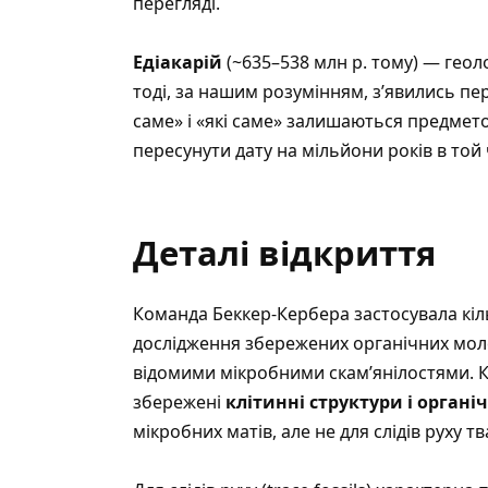
перегляді.
Едіакарій
(~635–538 млн р. тому) — гео
тоді, за нашим розумінням, з’явились пер
саме» і «які саме» залишаються предмет
пересунути дату на мільйони років в той 
Деталі відкриття
Команда Беккер-Кербера застосувала кільк
дослідження збережених органічних молек
відомими мікробними скам’янілостями. Кл
збережені
клітинні структури і органі
мікробних матів, але не для слідів руху т