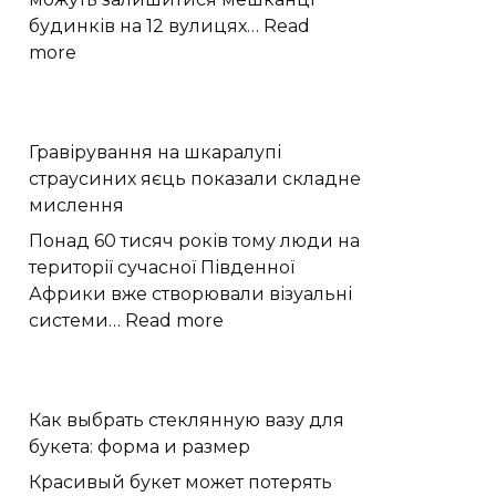
будинків на 12 вулицях…
Read
:
more
Де
не
буде
Гравірування на шкаралупі
світла
страусиних яєць показали складне
у
мислення
Хмельницькому
10
Понад 60 тисяч років тому люди на
серпня|
території сучасної Південної
Поділля
Африки вже створювали візуальні
News
:
системи…
Read more
Гравірування
на
шкаралупі
Как выбрать стеклянную вазу для
страусиних
букета: форма и размер
яєць
показали
Красивый букет может потерять