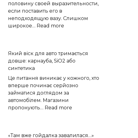
складне
половину своей выразительности,
мислення
если поставить его в
неподходящую вазу. Слишком
:
широкое…
Read more
Как
выбрать
стеклянную
Який віск для авто тримається
вазу
довше: карнауба, SiO2 або
для
синтетика
букета:
форма
Це питання виникає у кожного, хто
и
вперше починає серйозно
размер
займатися доглядом за
автомобілем. Магазини
:
пропонують…
Read more
Який
віск
для
«Там вже гойдалка завалилася…»
авто