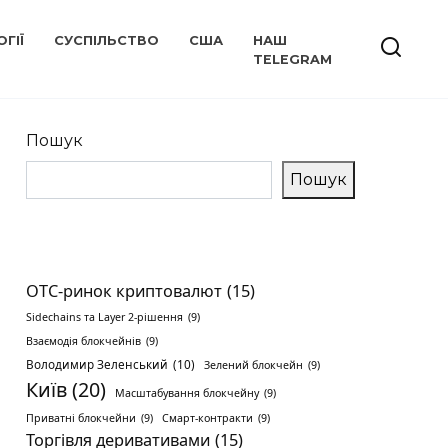
ГІЇ
СУСПІЛЬСТВО
США
НАШ
TELEGRAM
Пошук
Пошук
OTC-ринок криптовалют
(15)
Sidechains та Layer 2-рішення
(9)
Взаємодія блокчейнів
(9)
Володимир Зеленський
(10)
Зелений блокчейн
(9)
Київ
(20)
Масштабування блокчейну
(9)
Приватні блокчейни
(9)
Смарт-контракти
(9)
Торгівля деривативами
(15)