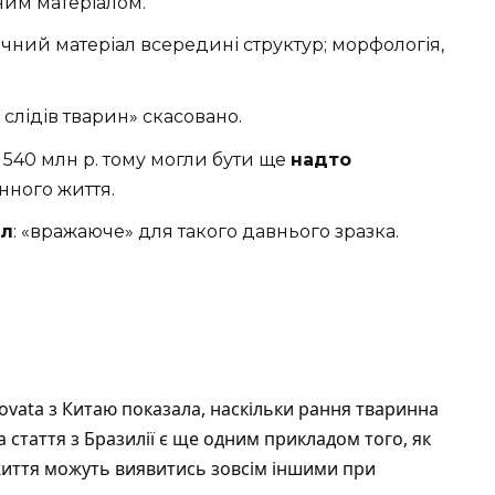
ним матеріалом.
нічний матеріал всередині структур; морфологія,
слідів тварин» скасовано.
х 540 млн р. тому могли бути ще
надто
ного життя.
ал
: «вражаюче» для такого давнього зразка.
ovata з Китаю показала, наскільки рання тваринна
а стаття з Бразилії є ще одним прикладом того, як
життя можуть виявитись зовсім іншими при