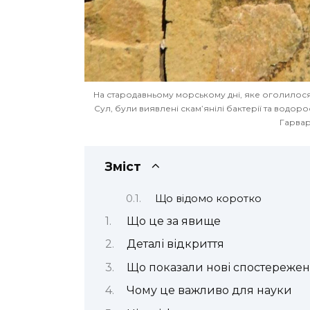
На стародавньому морському дні, яке оголилося
Сул, були виявлені скам’янілі бактерії та водо
Гарвар
Зміст
Що відомо коротко
Що це за явище
Деталі відкриття
Що показали нові спостереже
Чому це важливо для науки