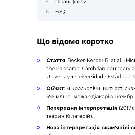
Цікаві факти
FAQ
Що відомо коротко
Стаття
: Becker-Kerber B. et al. «Micr
the Ediacaran–Cambrian boundary of
University + Universidade Estadual 
Об’єкт
: мікроскопічні нитчасті ска
555 млн р., межа едіакарію і кембрі
Попередня інтерпретація
(2017)
тварин (білатерій).
Нова інтерпретація
:
скам’янілі 