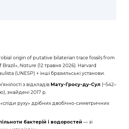
obial origin of putative bilaterian trace fossils from
 Brazil»,
Nature
(12 травня 2026). Harvard
Paulista (UNESP) + інші бразильські установи.
м’янілості з відкладів
Мату-Гросу-ду-Сул
(~542–
ю), знайдені 2017 р.
: «сліди руху» дрібних двобічно-симетричних
спільноти бактерій і водоростей
— зі