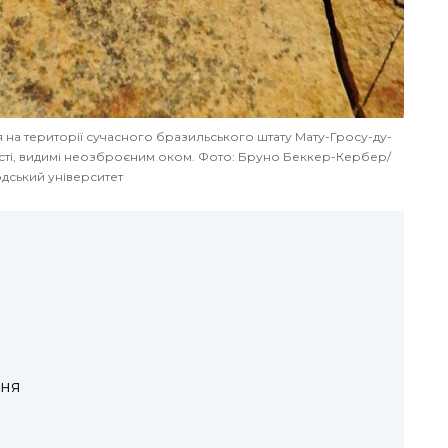
 на території сучасного бразильського штату Мату-Гросу-ду-
рості, видимі неозброєним оком. Фото: Бруно Беккер-Кербер/
дський університет
ння