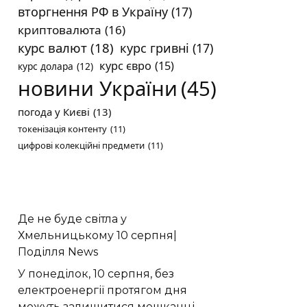
вторгнення РФ в Україну
(17)
криптовалюта
(16)
курс валют
(18)
курс гривні
(17)
курс євро
(15)
курс долара
(12)
новини України
(45)
погода у Києві
(13)
токенізація контенту
(11)
цифрові колекційні предмети
(11)
Де не буде світла у
Хмельницькому 10 серпня|
Поділля News
У понеділок, 10 серпня, без
електроенергії протягом дня
можуть залишитися мешканці