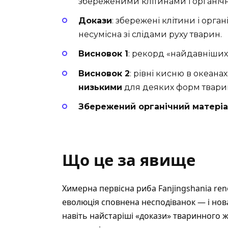
збереженими клітинами і органіч
Докази
: збережені клітини і орга
несумісна зі слідами руху тварин.
Висновок 1
: рекорд «найдавніших 
Висновок 2
: рівні кисню в океана
низькими
для деяких форм тварин
Збережений органічний матері
Що це за явище
Химерна первісна риба Fanjingshania ren
еволюція сповнена несподіванок
— і нов
навіть найстаріші «докази» тваринного 