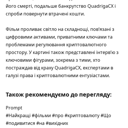
його смерті, подальше банкрутство QuadrigaCX і
спроби повернути втрачені кошти.
Фільм проливає світло на складнощі, пов’язані з
цифровими активами, приватними ключами та
проблемами регулювання криптовалютного
простору. У картині також представлені інтерв’ю з
ключовими фігурами, зокрема з тими, хто
постраждав від краху QuadrigaCX, експертами в
галузі права і криптовалютними ентузіастами.
Також рекомендуємо до перегляду:
Prompt
#Найкращі #фільми #про #криптовалюту #Що
#подивитися #на #вихідних