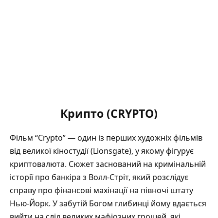
Крипто (CRYPTO)
Фільм “Crypto” — один із перших художніх фільмів
від великої кіностудії (Lionsgate), у якому фігурує
криптовалюта. Сюжет заснований на кримінальній
історії про банкіра з Волл-Стріт, який розслідує
справу про фінансові махінації на півночі штату
Нью-Йорк. У забутій Богом глибинці йому вдається
вийти на слід великих мафіозних грошей, які