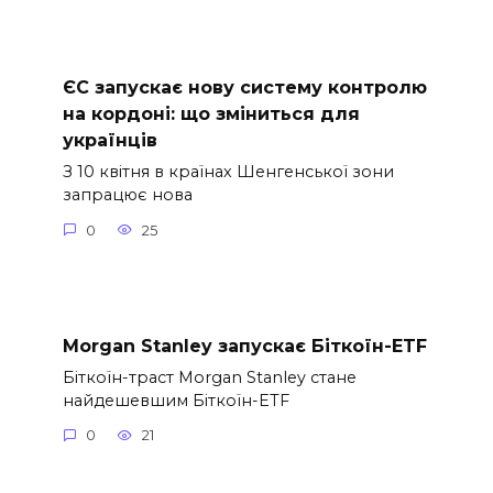
ЄС запускає нову систему контролю
на кордоні: що зміниться для
українців
З 10 квітня в країнах Шенгенської зони
запрацює нова
0
25
Morgan Stanley запускає Біткоїн-ETF
Біткоїн-траст Morgan Stanley стане
найдешевшим Біткоїн-ETF
0
21