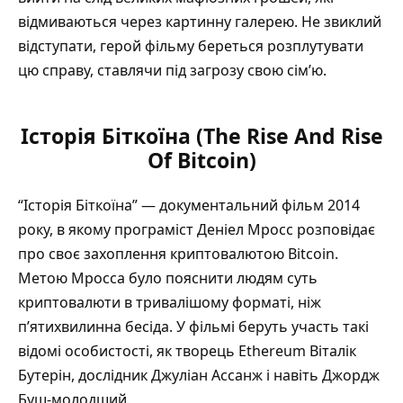
відмиваються через картинну галерею. Не звиклий
відступати, герой фільму береться розплутувати
цю справу, ставлячи під загрозу свою сім’ю.
Історія Біткоїна (The Rise And Rise
Of Bitcoin)
“Історія Біткоїна” — документальний фільм 2014
року, в якому програміст Деніел Мросс розповідає
про своє захоплення криптовалютою Bitcoin.
Метою Мросса було пояснити людям суть
криптовалюти в тривалішому форматі, ніж
п’ятихвилинна бесіда. У фільмі беруть участь такі
відомі особистості, як творець Ethereum Віталік
Бутерін, дослідник Джуліан Ассанж і навіть Джордж
Буш-молодший.