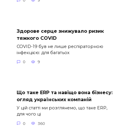
0
9
Здорове серце знижувало ризик
тяжкого COVID
COVID-19 був не лише респіраторною
інфекцією: для багатьох
0
9
Що таке ERP та навіщо вона бізнесу:
огляд українських компаній
У цій статті ми розглянемо, що таке ERP,
для чого ці
0
360