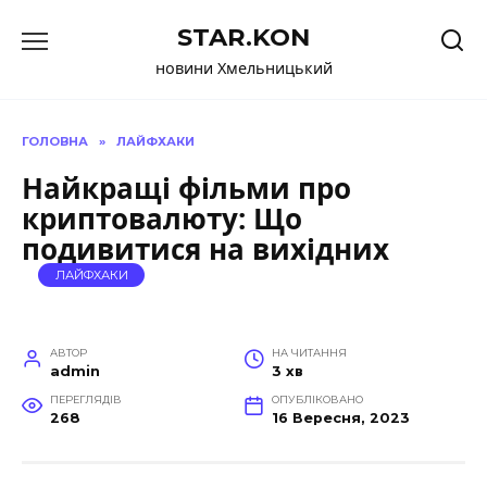
Перейти
STAR.KON
до
вмісту
новини Хмельницький
ГОЛОВНА
»
ЛАЙФХАКИ
Найкращі фільми про
криптовалюту: Що
подивитися на вихідних
ЛАЙФХАКИ
АВТОР
НА ЧИТАННЯ
admin
3 хв
ПЕРЕГЛЯДІВ
ОПУБЛІКОВАНО
268
16 Вересня, 2023