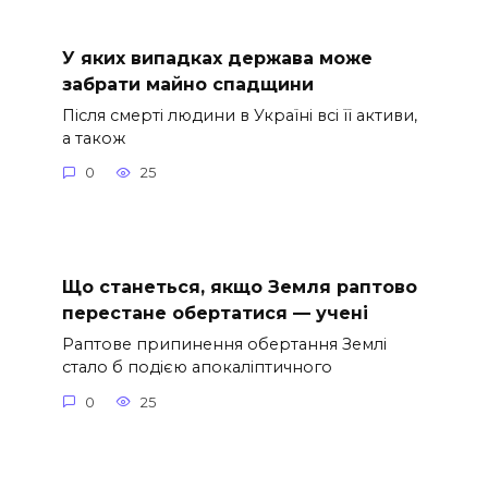
У яких випадках держава може
забрати майно спадщини
Після смерті людини в Україні всі її активи,
а також
0
25
Що станеться, якщо Земля раптово
перестане обертатися — учені
Раптове припинення обертання Землі
стало б подією апокаліптичного
0
25