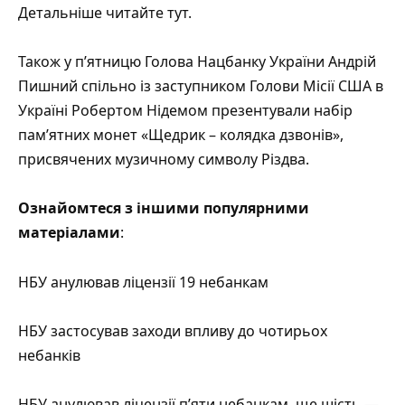
Детальніше читайте тут.
Також у п’ятницю Голова Нацбанку України Андрій
Пишний спільно із заступником Голови Місії США в
Україні Робертом Нідемом презентували набір
пам’ятних монет «Щедрик – колядка дзвонів»,
присвячених музичному символу Різдва.
Ознайомтеся з іншими популярними
матеріалами
:
НБУ анулював ліцензії 19 небанкам
НБУ застосував заходи впливу до чотирьох
небанків
НБУ анулював ліцензії п’яти небанкам, ще шість —