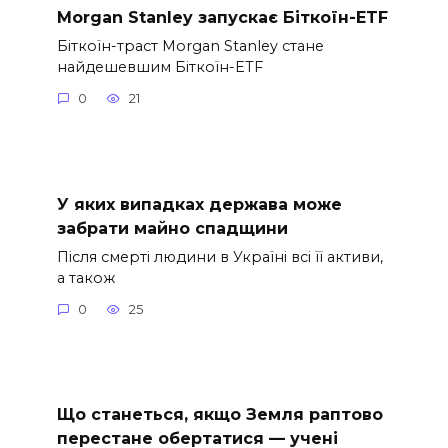
Morgan Stanley запускає Біткоїн-ETF
Біткоїн-траст Morgan Stanley стане
найдешевшим Біткоїн-ETF
0
21
У яких випадках держава може
забрати майно спадщини
Після смерті людини в Україні всі її активи,
а також
0
25
Що станеться, якщо Земля раптово
перестане обертатися — учені