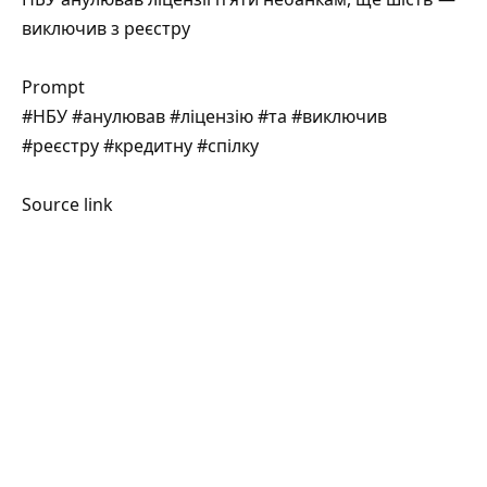
виключив з реєстру
Prompt
#НБУ #анулював #ліцензію #та #виключив
#реєстру #кредитну #спілку
Source link