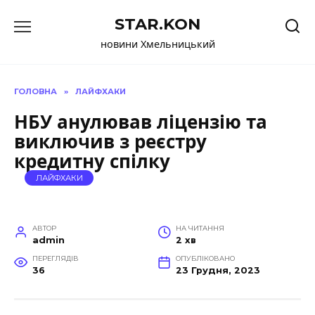
Перейти
STAR.KON
до
вмісту
новини Хмельницький
ГОЛОВНА
»
ЛАЙФХАКИ
НБУ анулював ліцензію та
виключив з реєстру
кредитну спілку
ЛАЙФХАКИ
АВТОР
НА ЧИТАННЯ
admin
2 хв
ПЕРЕГЛЯДІВ
ОПУБЛІКОВАНО
36
23 Грудня, 2023