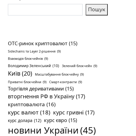
Пошук
OTC-ринок криптовалют
(15)
Sidechains та Layer 2-рішення
(9)
Взаємодія блокчейнів
(9)
Володимир Зеленський
(10)
Зелений блокчейн
(9)
Київ
(20)
Масштабування блокчейну
(9)
Приватні блокчейни
(9)
Смарт-контракти
(9)
Торгівля деривативами
(15)
вторгнення РФ в Україну
(17)
криптовалюта
(16)
курс валют
(18)
курс гривні
(17)
курс євро
(15)
курс долара
(12)
новини України
(45)