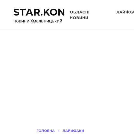
Перейти
STAR.KON
до
ОБЛАСНІ
ЛАЙФХ
вмісту
НОВИНИ
новини Хмельницький
ГОЛОВНА
»
ЛАЙФХАКИ