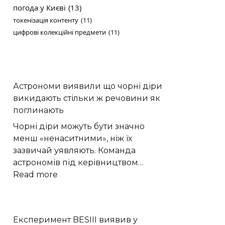
погода у Києві
(13)
токенізація контенту
(11)
цифрові колекційні предмети
(11)
Астрономи виявили що чорні діри
викидають стільки ж речовини як
поглинають
Чорні діри можуть бути значно
менш «ненаситними», ніж їх
зазвичай уявляють. Команда
астрономів під керівництвом…
:
Read more
Астрономи
виявили
що
Експеримент BESIII виявив у
чорні