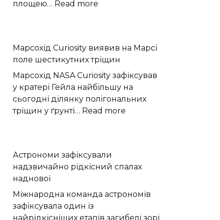
:
площею…
Read more
Підвальне
приміщення
на
Марсохід Curiosity виявив на Марсі
території
поле шестикутних тріщин
ринку
в
Марсохід NASA Curiosity зафіксував
Хмельницькому
у кратері Гейла найбільшу на
здають
сьогодні ділянку полігональних
в
:
тріщин у ґрунті…
Read more
оренду
Марсохід
за
Curiosity
11,6
виявив
Астрономи зафіксували
тисячі
на
надзвичайно рідкісний спалах
гривень
Марсі
наднової
поле
шестикутних
Міжнародна команда астрономів
тріщин
зафіксувала один із
найрідкісніших етапів загибелі зорі