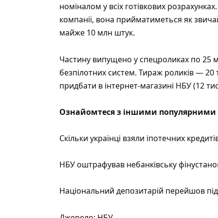
номіналом у всіх готівкових розрахунках
компанії, вона прийматиметься як звич
майже 10 млн штук.
Частину випущено у спецроликах по 25 м
безпілотних систем. Тираж роликів — 20 т
придбати в інтернет-магазині НБУ (12 тис
Ознайомтеся з іншими популярними 
Скільки українці взяли іпотечних кредит
НБУ оштрафував небанківську фінустано
Національний депозитарій перейшов під
Джерело:
НБУ
.