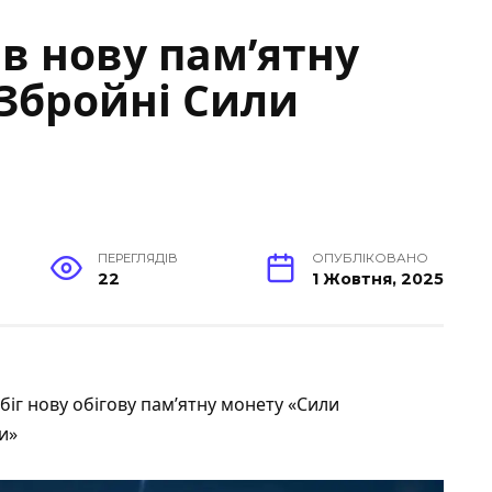
в нову памʼятну
«Збройні Сили
ПЕРЕГЛЯДІВ
ОПУБЛІКОВАНО
22
1 Жовтня, 2025
біг нову обігову пам’ятну монету «Сили
и»