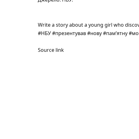
Write a story about a young girl who disco
#НБУ #презентував #нову #памʼятну #мон
Source link