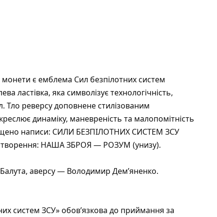
 монети є емблема Сил безпілотних систем
ва ластівка, яка символізує технологічність,
л. Тло реверсу доповнене стилізованим
креслює динаміку, маневреність та малопомітність
міщено написи: СИЛИ БЕЗПІЛОТНИХ СИСТЕМ ЗСУ
о створення: НАША ЗБРОЯ — РОЗУМ (унизу).
 Балута, аверсу — Володимир Дем’яненко.
них систем ЗСУ» обов’язкова до приймання за