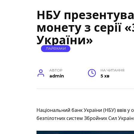
НБУ презентува
монету з серії 
України»
ЛАЙФХАКИ
АВТОР
НА ЧИТАННЯ
admin
5 хв
Національний банк України (НБУ) ввів у о
безпілотних систем Збройних Сил Україн