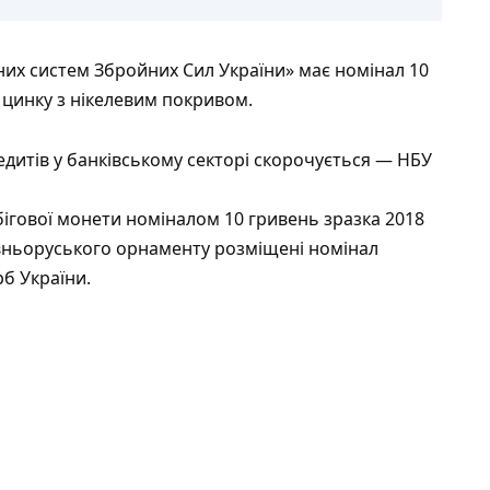
них систем Збройних Сил України» має номінал 10
і цинку з нікелевим покривом.
дитів у банківському секторі скорочується — НБУ
ігової монети номіналом 10 гривень зразка 2018
авньоруського орнаменту розміщені номінал
б України.