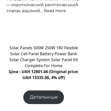
— короткочасний рентгенівський
:
спалах, відомий…
Read more
Астрономи
зафіксували
надзвичайно
рідкісний
спалах
наднової
Solar Panels 500W 250W 18V Flexible
Solar Cell Panel Battery Power Bank
Solar Charger System Solar Panel Kit
Complete For Home
Ціна : UAH 12801.66 (Original price:
UAH 13335.06, 4% off)
Детальніше