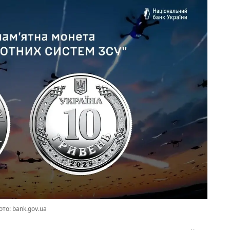
то: bank.gov.ua