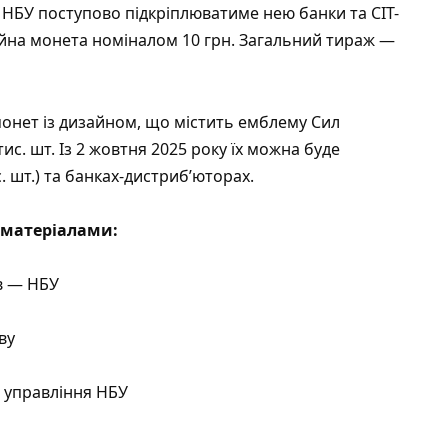
. НБУ поступово підкріплюватиме нею банки та СІТ-
айна монета номіналом 10 грн. Загальний тираж —
онет із дизайном, що містить емблему Сил
ис. шт. Із 2 жовтня 2025 року їх можна буде
. шт.) та банках-дистриб’юторах.
матеріалами:
ів — НБУ
ву
 управління НБУ