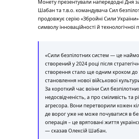
Монету презентували напередодні Дня за
Шабан та т.в.о. командувача Сил безпіл
продовжує серію «Збройні Сили України»
символу інноваційності й технологічної п
«Сили безпілотних систем — це наймо
створений у 2024 році після стратегі
створення стало ще одним кроком до 
становлення нової військової культури
За короткий час воїни Сил безпілотни
недосвідченість, а про сміливість та
агресора. Вони перетворили кожен кі
де ворог уже не може почуватися в безп
операція – це врятовані життя українс
— сказав Олексій Шабан.