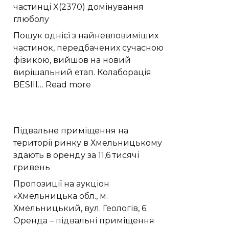
частинці X(2370) домінування
діри
глюболу
викидають
стільки
Пошук однієї з найневловиміших
ж
частинок, передбачених сучасною
речовини
фізикою, вийшов на новий
як
вирішальний етап. Колаборація
поглинають
:
BESIII…
Read more
Експеримент
BESIII
виявив
Підвальне приміщення на
у
території ринку в Хмельницькому
частинці
здають в оренду за 11,6 тисячі
X(2370)
гривень
домінування
глюболу
Пропозиції на аукціон
«Хмельницька обл., м.
Хмельницький, вул. Геологів, 6.
Оренда – підвальні приміщення