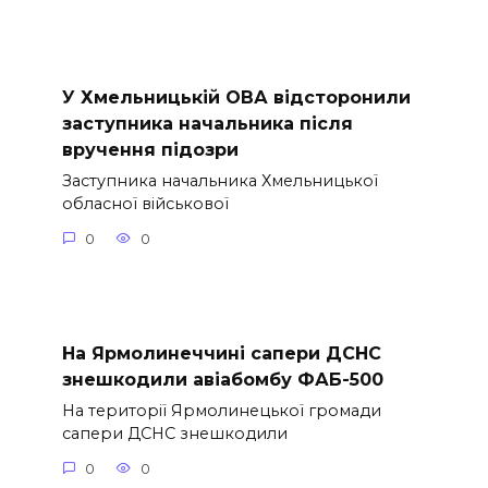
У Хмельницькій ОВА відсторонили
заступника начальника після
вручення підозри
Заступника начальника Хмельницької
обласної військової
0
0
На Ярмолинеччині сапери ДСНС
знешкодили авіабомбу ФАБ-500
На території Ярмолинецької громади
сапери ДСНС знешкодили
0
0