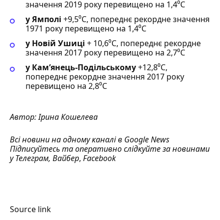
значення 2019 року перевищено на 1,4⁰С
у Ямполі
+9,5⁰С, попереднє рекордне значення
1971 року перевищено на 1,4⁰С
у Новій Ушиці
+ 10,6⁰С, попереднє рекордне
значення 2017 року перевищено на 2,7⁰С
у
Камʼянець-Подільському
+12,8⁰С,
попереднє рекордне значення 2017 року
перевищено на 2,8⁰С
Автор:
Ірина Кошелева
Всі новини на одному каналі в
Google News
Підписуйтесь та оперативно слідкуйте за новинами
у
Телеграм
,
Вайбер
,
Facebook
Source link