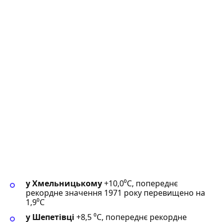
у Хмельницькому
+10,0⁰С, попереднє
рекордне значення 1971 року перевищено на
1,9⁰С
у Шепетівці
+8,5 ⁰С, попереднє рекордне