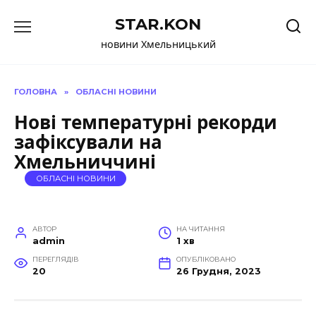
Перейти
STAR.KON
до
вмісту
новини Хмельницький
ГОЛОВНА
»
ОБЛАСНІ НОВИНИ
Нові температурні рекорди
зафіксували на
Хмельниччині
ОБЛАСНІ НОВИНИ
АВТОР
НА ЧИТАННЯ
admin
1 хв
ПЕРЕГЛЯДІВ
ОПУБЛІКОВАНО
20
26 Грудня, 2023