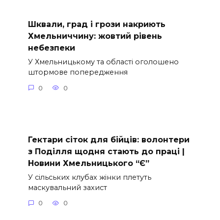
Шквали, град і грози накриють
Хмельниччину: жовтий рівень
небезпеки
У Хмельницькому та області оголошено
штормове попередження
0
0
Гектари сіток для бійців: волонтери
з Поділля щодня стають до праці |
Новини Хмельницького “Є”
У сільських клубах жінки плетуть
маскувальний захист
0
0